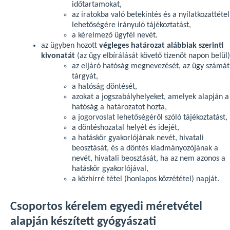
időtartamokat,
az iratokba való betekintés és a nyilatkozattétel
lehetőségére irányuló tájékoztatást,
a kérelmező ügyfél nevét.
az ügyben hozott
végleges határozat alábbiak szerinti
kivonatát
(az ügy elbírálását követő tizenöt napon belül)
az eljáró hatóság megnevezését, az ügy számát
tárgyát,
a hatóság döntését,
azokat a jogszabályhelyeket, amelyek alapján a
hatóság a határozatot hozta,
a jogorvoslat lehetőségéről szóló tájékoztatást,
a döntéshozatal helyét és idejét,
a hatáskör gyakorlójának nevét, hivatali
beosztását, és a döntés kiadmányozójának a
nevét, hivatali beosztását, ha az nem azonos a
hatáskör gyakorlójával,
a közhírré tétel (honlapos közzététel) napját.
Csoportos kérelem egyedi méretvétel
alapján készített gyógyászati