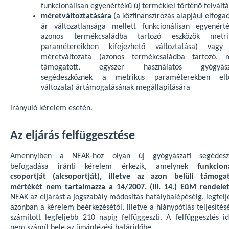
funkcionálisan egyenértékű új termékkel történő felváltá
méretváltoztatására
(a közfinanszírozás alapjául elfoga
ár változatlansága mellett funkcionálisan egyenérté
azonos termékcsaládba tartozó eszközök metri
paramétereikben kifejezhető változtatása) vagy
méretváltozata (azonos termékcsaládba tartozó, 
támogatott, egyszer használatos gyógyász
segédeszköznek a metrikus paraméterekben elt
változata) ártámogatásának megállapítására
irányuló kérelem esetén.
Az eljárás felfüggesztése
Amennyiben a NEAK-hoz olyan új gyógyászati segédesz
befogadása iránti kérelem érkezik, amelynek
funkcioná
csoportját (alcsoportját), illetve az azon belüli támogat
mértékét nem tartalmazza a 14/2007. (III. 14.) EüM rendelet
NEAK az eljárást a jogszabály módosítás hatálybalépéséig, legfel
azonban a kérelem beérkezésétől, illetve a hiánypótlás teljesítés
számított legfeljebb 210 napig felfüggeszti. A felfüggesztés id
nem számít bele az ügyintézési határidőbe.