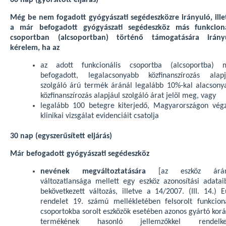
60 nap (gyorsított eljárás)
Még be nem fogadott gyógyászati segédeszközre irányuló, ille
a már befogadott gyógyászati segédeszköz más funkcioná
csoportban (alcsoportban) történő támogatására irány
kérelem, ha az
az adott funkcionális csoportba (alcsoportba) 
befogadott, legalacsonyabb közfinanszírozás alapj
szolgáló árú termék áránál legalább 10%-kal alacsony
közfinanszírozás alapjául szolgáló árat jelöl meg, vagy
legalább 100 betegre kiterjedő, Magyarországon végz
klinikai vizsgálat evidenciáit csatolja
30 nap (egyszerűsített eljárás)
Már befogadott gyógyászati segédeszköz
nevének megváltoztatására
[az eszköz árá
változatlansága mellett egy eszköz azonosítási adatai
bekövetkezett változás, illetve a 14/2007. (III. 14.) 
rendelet 19. számú mellékletében felsorolt funkcioná
csoportokba sorolt eszközök esetében azonos gyártó korá
termékének hasonló jellemzőkkel rendelke