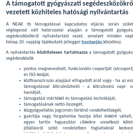
A támogatott gyógyászati segédeszközökrő
vezetett közhiteles hatósági nyilvántartás
A NEAK tb támogatással kapcsolatos eljárás során szület
véglegessé vált határozatai alapján a támogatott gyógyász
segédeszközökről nyilvántartást vezet, amelyet minden napt
hónap 20. napjáig tájékoztató jelleggel
honlapján
közzétesz.
A nyilvántartás
közhitelesen tartalmazza
a támogatott gyógyász
segédeszközök
pontos megnevezését, funkcionális csoportját (alcsoport
és ISO-kódját,
közfinanszírozás alapjául elfogadott árát vagy - ha az es
támogatással kölcsönözhető - a kölcsönzési napi- v
havidíját,
támogatási mértékét és támogatási technikáját,
támogatásának nettó összegét,
közgyógyellátás jogcímén történő rendelhetőségét,
gyártója vagy forgalomba hozója által önként vállalt,
egyes tartós fogyasztási cikkekre vonatkozó kötel
jótállásról szóló rendeletben foglaltaknál kedvez