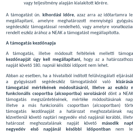
vagy teljesítmény alapján kialakított körére.
A támogatást ún.
kihordási időre
, azaz arra az időtartamra le
megállapítani, amelyre meghatározott mennyiségű gyógyász
segédeszköz támogatással rendelhető, vagy amelyre vonatkozóa
rendelt eszköz árához a NEAK a támogatást megállapította.
A támogatás kezdőnapja
A támogatás, illetve módosult feltételek melletti támoga
kezdőnapját úgy kell megállapítani,
hogy az a határozathoza
napját követő 180. napnál későbbi időpont nem lehet.
Abban az esetben, ha a hivatalból indított felülvizsgálati eljárás
a gyógyászati segédeszköz támogatásból való
kizárásá
támogatási mértékének módosításáról, illetve az eszköz 
funkcionális csoportba (alcsoportba) sorolásáról
dönt a NEAK
támogatás megszüntetésének, mértéke módosításának napj
illetve a más funkcionális csoportban (alcsoportban) tört
támogatás kezdőnapját a határozat meghozatalának nap
közvetlenül követő naptári negyedév első napjánál korábbi, illet
határozat meghozatalának napját követő
második napt
negyedév első napjánál későbbi időpontban
nem leh