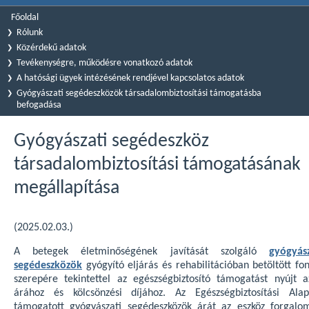
Főoldal
Rólunk
Közérdekű adatok
Tevékenységre, működésre vonatkozó adatok
A hatósági ügyek intézésének rendjével kapcsolatos adatok
Gyógyászati segédeszközök társadalombiztosítási támogatásba
befogadása
Gyógyászati segédeszköz
társadalombiztosítási támogatásának
megállapítása
(2025.02.03.)
A betegek életminőségének javítását szolgáló
gyógyász
segédeszközök
gyógyító eljárás és rehabilitációban betöltött fo
szerepére tekintettel az egészségbiztosító támogatást nyújt a
árához és kölcsönzési díjához. Az Egészségbiztosítási Alap
támogatott gyógyászati segédeszközök árát az eszköz forgalo