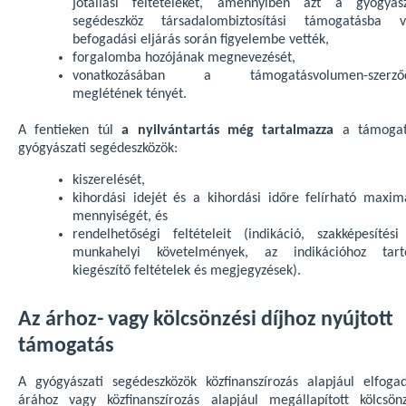
jótállási feltételeket, amennyiben azt a gyógyász
segédeszköz társadalombiztosítási támogatásba v
befogadási eljárás során figyelembe vették,
forgalomba hozójának megnevezését,
vonatkozásában a támogatásvolumen-szerző
meglétének tényét.
A fentieken túl
a nyilvántartás még tartalmazza
a támogat
gyógyászati segédeszközök:
kiszerelését,
kihordási idejét és a kihordási időre felírható maximá
mennyiségét, és
rendelhetőségi feltételeit (indikáció, szakképesítési
munkahelyi követelmények, az indikációhoz tart
kiegészítő feltételek és megjegyzések).
Az árhoz- vagy kölcsönzési díjhoz nyújtott
támogatás
A gyógyászati segédeszközök közfinanszírozás alapjául elfogad
árához vagy közfinanszírozás alapjául megállapított kölcsönz