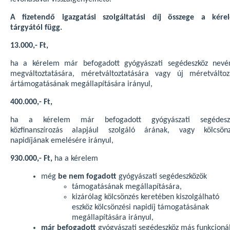
A fizetendő igazgatási szolgáltatási díj összege a kére
tárgyától függ.
13.000,- Ft,
ha a kérelem már befogadott gyógyászati segédeszköz nevé
megváltoztatására, méretváltoztatására vagy új méretváltoz
ártámogatásának megállapítására irányul,
400.000,- Ft,
ha a kérelem már befogadott gyógyászati segédesz
közfinanszírozás alapjául szolgáló árának, vagy kölcsönz
napidíjának emelésére irányul,
930.000,- Ft,
ha a kérelem
még
be nem fogadott
gyógyászati segédeszközök
támogatásának megállapítására,
kizárólag kölcsönzés keretében kiszolgálható
eszköz kölcsönzési napidíj támogatásának
megállapítására irányul,
már befogadott
gyógyászati segédeszköz más funkcionál