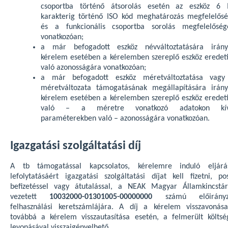
csoportba történő átsorolás esetén az eszköz 6 
karakterig történő ISO kód meghatározás megfelelősé
és a funkcionális csoportba sorolás megfelelőség
vonatkozóan;
a már befogadott eszköz névváltoztatására irány
kérelem esetében a kérelemben szereplő eszköz eredeti
való azonosságára vonatkozóan;
a már befogadott eszköz méretváltoztatása vagy
méretváltozata támogatásának megállapítására irány
kérelem esetében a kérelemben szereplő eszköz eredeti
való – a méretre vonatkozó adatokon kív
paraméterekben való – azonosságára vonatkozóan.
Igazgatási szolgáltatási díj
A tb támogatással kapcsolatos, kérelemre induló eljárá
lefolytatásáért igazgatási szolgáltatási díjat kell fizetni, pos
befizetéssel vagy átutalással, a NEAK Magyar Államkincstár
vezetett
10032000-01301005-00000000
számú előirányz
felhasználási keretszámlájára. A díj a kérelem visszavonása
továbbá a kérelem visszautasítása esetén, a felmerült költsé
levonásával visszaigényelhető.