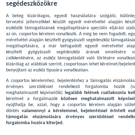
segédeszközökre
A beteg kizárólagos, egyedi használatára szolgáló, különle
tervezési jellemzőkkel készült egyedi méretvétel alapján készít
eszközök támogatásának megállapítására speciális eljárási szabá
az ún. csoportos kérelem vonatkozik. A még be nem fogadott, egy
méretvétel alapján készített gyógyászati segédeszköz támogatásá
megállapítására, a már befogadott egyedi méretvétel alap
készített gyógyászati segédeszköz árának emelésére v
csökkentésére, az eszköz támogatásból való törlésére vonatkoz
kizárólag az alábbiak szerint, csoportosan lehet kérelmet/bejelen
benyújtani az eszköz típusára vonatkozóan.
A csoportos kérelemhez, bejelentéshez a támogatás elszámolás
érvényes szerződéssel rendelkező forgalomba hozók (v
meghatalmazott képviselőik)
legalább felének csatlakoznia kel
kérelmet a forgalmazók
közösen meghatalmazott képvisel
nyújthatja be, azzal, hogy a csoportos kérelem alapján szület
döntés
valamennyi a kérelemmel, bejelentéssel érintett esz
támogatás elszámolására érvényes szerződéssel rendelk
forgalomba hozóra kiterjed.