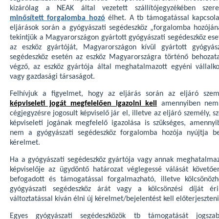
kizárólag a NEAK által vezetett szállítójegyzékében szere
minősített forgalomba hozó
élhet. A tb támogatással kapcsola
eljárások során a gyógyászati segédeszköz „forgalomba hozóján
tekintjük a Magyarországon gyártott gyógyászati segédeszköz ese
az eszköz gyártóját, Magyarországon kívül gyártott gyógyász
segédeszköz esetén az eszköz Magyarországra történő behozata
végző, az eszköz gyártója által meghatalmazott egyéni vállalko
vagy gazdasági társaságot.
Felhívjuk a figyelmet, hogy az eljárás során az eljáró szem
képviseleti jogát megfelelően igazolni kell
amennyiben nem
cégjegyzésre jogosult képviselő jár el, illetve az eljáró személy, s
képviseleti jogának megfelelő igazolása is szükséges, amennyi
nem a gyógyászati segédeszköz forgalomba hozója nyújtja b
kérelmet.
Ha a gyógyászati segédeszköz gyártója vagy annak meghatalmaz
képviselője az ügydöntő határozat véglegessé válását követőe
befogadott és támogatással forgalmazható, illetve kölcsönözh
gyógyászati segédeszköz árát vagy a kölcsönzési díját éri
változtatással kíván élni új kérelmet/bejelentést kell előterjeszteni
Egyes gyógyászati segédeszközök tb támogatását jogszab