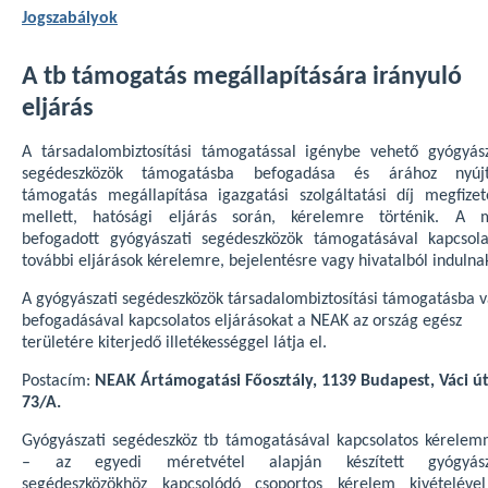
Jogszabályok
A tb támogatás megállapítására irányuló
eljárás
A társadalombiztosítási támogatással igénybe vehető gyógyász
segédeszközök támogatásba befogadása és árához nyújt
támogatás megállapítása igazgatási szolgáltatási díj megfizet
mellett, hatósági eljárás során, kérelemre történik. A 
befogadott gyógyászati segédeszközök támogatásával kapcsola
további eljárások kérelemre, bejelentésre vagy hivatalból indulna
A gyógyászati segédeszközök társadalombiztosítási támogatásba v
befogadásával kapcsolatos eljárásokat a NEAK az ország egész
területére kiterjedő illetékességgel látja el.
Postacím:
NEAK Ártámogatási Főosztály, 1139 Budapest, Váci ú
73/A.
Gyógyászati segédeszköz tb támogatásával kapcsolatos kérelem
– az egyedi méretvétel alapján készített gyógyász
segédeszközökhöz kapcsolódó csoportos kérelem kivételéve