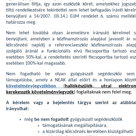
generálisan tiltja, így azon eszközök körét, amelyekhez jogszab
tiltó rendelkezésére tekintettel nem lehet befogadás iránti kére
benyújtani a 14/2007. (III.14.) EüM rendelet 6. számú mellékl
határozza meg.
Nem lehet továbbá olyan áremelésre irányuló kérelmet 
benyújtani, amelyben a közfinanszírozás alapjául javasolt ár v
kölcsönzési napidíj a referenciaeszköz közfinanszírozás alapj
szolgáló áránál a funkcionális elvű fixcsoportba tartozó esz
esetében 50%-kal, a rendeltetés szerinti fixcsoportba tartozó es
esetében 100%-kal magasabb.
Nem fogadható be olyan gyógyászati segédeszköz se
támogatásba, amely a NEAK által előírt és a honlapon közzét
követelményjegyzékben
(
hallókészülék, utcai elektro
kerekesszék követelményjegyzék
)
foglaltaknak nem felel meg.
A kérelem vagy a bejelentés tárgya szerint az alábbia
irányulhat:
még
be nem fogadott
gyógyászati segédeszközök
támogatásának megállapítására,
a kizárólag kölcsönzés keretében kiszolgálható