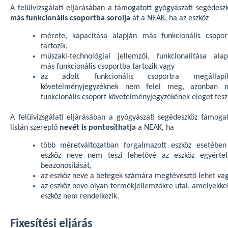
A felülvizsgálati eljárásában a támogatott gyógyászati segédeszk
más funkcionális csoportba sorolja
át a NEAK, ha az eszköz
mérete, kapacitása alapján más funkcionális csopor
tartozik,
műszaki-technológiai jellemzői, funkcionalitása alap
más funkcionális csoportba tartozik vagy
az adott funkcionális csoportra megállapít
követelményjegyzéknek nem felel meg, azonban 
funkcionális csoport követelményjegyzékének eleget tesz
A felülvizsgálati eljárásában a gyógyászati segédeszköz támogat
listán szereplő
nevét is pontosíthatja
a NEAK, ha
több méretváltozatban forgalmazott eszköz esetében
eszköz neve nem teszi lehetővé az eszköz egyérte
beazonosítását,
az eszköz neve a betegek számára megtévesztő lehet va
az eszköz neve olyan termékjellemzőkre utal, amelyekkel
eszköz nem rendelkezik.
Fixesítési eljárás