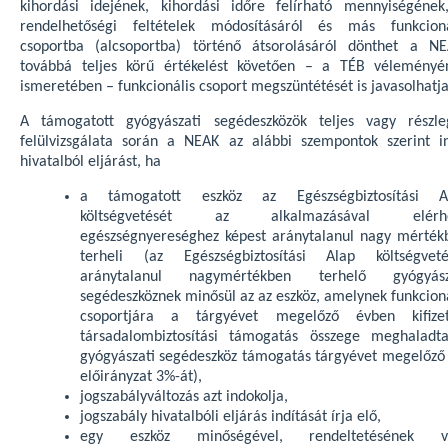
kihordási idejének, kihordási időre felírható mennyiségének
rendelhetőségi feltételek módosításáról és más funkcioná
csoportba (alcsoportba) történő átsorolásáról dönthet a NE
továbbá teljes körű értékelést követően – a TÉB véleményé
ismeretében – funkcionális csoport megszüntétését is javasolhatja
A támogatott gyógyászati segédeszközök teljes vagy részle
felülvizsgálata során a NEAK az alábbi szempontok szerint in
hivatalból eljárást, ha
a támogatott eszköz az Egészségbiztosítási A
költségvetését az alkalmazásával elérh
egészségnyereséghez képest aránytalanul nagy mérték
terheli (az Egészségbiztosítási Alap költségveté
aránytalanul nagymértékben terhelő gyógyász
segédeszköznek minősül az az eszköz, amelynek funkcioná
csoportjára a tárgyévet megelőző évben kifizet
társadalombiztosítási támogatás összege meghaladt
gyógyászati segédeszköz támogatás tárgyévet megelőző 
előirányzat 3%-át),
jogszabályváltozás azt indokolja,
jogszabály hivatalbóli eljárás indítását írja elő,
egy eszköz minőségével, rendeltetésének v