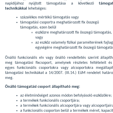
napidíjához nyújtott támogatása a következő
támogat
technikákkal
lehetséges:
százalékos mértékű támogatás vagy
támogatási csoportra meghatározott fix összegű
támogatás, ezen belül
eszközre meghatározott fix összegű támogatás,
vagy
az eszköz valamely fizikai paraméterének fajla
egységére meghatározott fix összegű támogatá
Önálló funkcionális elv vagy önálló rendeltetés szerint állapíth
meg támogatási fixcsoport, amelynek részletes feltételeit és
egyes funkcionális csoportokra vagy alcsoportokra megállapít
támogatási technikákat a 14/2007. (III.14.) EüM rendelet határo
meg.
Önálló támogatási csoport állapítható meg:
az életminőséget azonos módon befolyásoló eszközökre;
a termékek funkcionális csoportjára;
a termékek funkcionális alcsoportjára vagy alcsoportjair
a funkcionális csoporton belül a termékek méret, kapaci