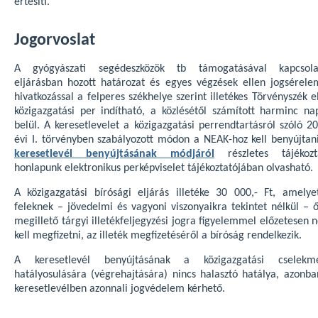
értesíti.
Jogorvoslat
A gyógyászati segédeszközök tb támogatásával kapcsola
eljárásban hozott határozat és egyes végzések ellen jogsérele
hivatkozással a felperes székhelye szerint illetékes Törvényszék e
közigazgatási per indítható, a közlésétől számított harminc na
belül. A keresetlevelet a közigazgatási perrendtartásról szóló 2
évi I. törvényben szabályozott módon a NEAK-hoz kell benyújtan
keresetlevél benyújtásának módjáról
részletes tájékozt
honlapunk elektronikus perképviselet tájékoztatójában olvasható.
A közigazgatási bírósági eljárás illetéke 30 000,- Ft, amelye
feleknek – jövedelmi és vagyoni viszonyaikra tekintet nélkül – ő
megillető tárgyi illetékfeljegyzési jogra figyelemmel előzetesen
kell megfizetni, az illeték megfizetéséről a bíróság rendelkezik.
A keresetlevél benyújtásának a közigazgatási cselekm
hatályosulására (végrehajtására) nincs halasztó hatálya, azonba
keresetlevélben azonnali jogvédelem kérhető.