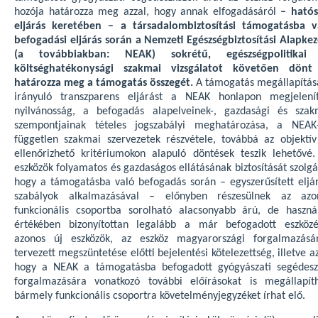
hozója határozza meg azzal, hogy annak elfogadásáról
– hatós
eljárás keretében – a társadalombiztosítási támogatásba v
befogadási eljárás során a Nemzeti Egészségbiztosítási Alapkez
(a továbbiakban: NEAK) sokrétű, egészségpolitikai
költséghatékonysági szakmai vizsgálatot követően dönt
határozza meg a támogatás összegét.
A támogatás megállapítás
irányuló transzparens eljárást a NEAK honlapon megjelenít
nyilvánosság, a befogadás alapelveinek-, gazdasági és szak
szempontjainak tételes jogszabályi meghatározása, a NEAK-
független szakmai szervezetek részvétele, továbbá az objektív
ellenőrizhető kritériumokon alapuló döntések teszik lehetővé.
eszközök folyamatos és gazdaságos ellátásának biztosítását szolgá
hogy a támogatásba való befogadás során – egyszerűsített eljár
szabályok alkalmazásával – előnyben részesülnek az azo
funkcionális csoportba sorolható alacsonyabb árú, de használ
értékében bizonyítottan legalább a már befogadott eszközé
azonos új eszközök, az eszköz magyarországi forgalmazásá
tervezett megszüntetése előtti bejelentési kötelezettség, illetve az
hogy a NEAK a támogatásba befogadott gyógyászati segédesz
forgalmazására vonatkozó további előírásokat is megállapíth
bármely funkcionális csoportra követelményjegyzéket írhat elő.