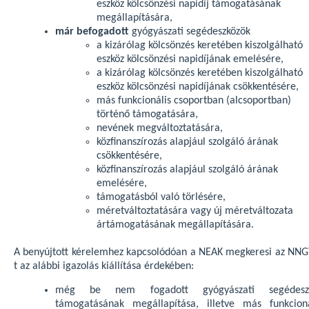
eszköz kölcsönzési napidíj támogatásának
megállapítására,
már befogadott
gyógyászati segédeszközök
a kizárólag kölcsönzés keretében kiszolgálható
eszköz kölcsönzési napidíjának emelésére,
a kizárólag kölcsönzés keretében kiszolgálható
eszköz kölcsönzési napidíjának csökkentésére,
más funkcionális csoportban (alcsoportban)
történő támogatására,
nevének megváltoztatására,
közfinanszírozás alapjául szolgáló árának
csökkentésére,
közfinanszírozás alapjául szolgáló árának
emelésére,
támogatásból való törlésére,
méretváltoztatására vagy új méretváltozata
ártámogatásának megállapítására.
A benyújtott kérelemhez kapcsolódóan a NEAK megkeresi az NNG
t az alábbi igazolás kiállítása érdekében:
még be nem fogadott gyógyászati segédesz
támogatásának megállapítása, illetve más funkcioná