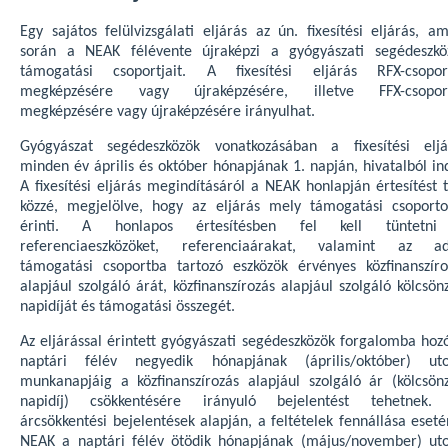
Egy sajátos felülvizsgálati eljárás az ún. fixesítési eljárás, a
során a NEAK félévente újraképzi a gyógyászati segédeszkö
támogatási csoportjait. A fixesítési eljárás RFX-csopor
megképzésére vagy újraképzésére, illetve FFX-csopor
megképzésére vagy újraképzésére irányulhat.
Gyógyászat segédeszközök vonatkozásában a fixesítési eljá
minden év április és október hónapjának 1. napján, hivatalból in
A fixesítési eljárás megindításáról a NEAK honlapján értesítést 
közzé, megjelölve, hogy az eljárás mely támogatási csoporto
érinti. A honlapos értesítésben fel kell tüntetn
referenciaeszközöket, referenciaárakat, valamint az ad
támogatási csoportba tartozó eszközök érvényes közfinanszíro
alapjául szolgáló árát, közfinanszírozás alapjául szolgáló kölcsön
napidíját és támogatási összegét.
Az eljárással érintett gyógyászati segédeszközök forgalomba hozó
naptári félév negyedik hónapjának (április/október) uto
munkanapjáig a közfinanszírozás alapjául szolgáló ár (kölcsönz
napidíj) csökkentésére irányuló bejelentést tehetnek.
árcsökkentési bejelentések alapján, a feltételek fennállása eset
NEAK a naptári félév ötödik hónapjának (május/november) uto