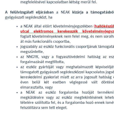
megfelelésével kapcsolatban kétség merül fel.
A felülvizsgálati eljárásban
a NEAK
kizárja a támogatásbó
gyógyászati segédeszközt, ha
a NEAK által előírt követelményjegyzékben
(
hallókészül
utcai elektromos kerekesszék követelményjegyz
foglalt követelményeknek nem felel meg, és nem sorolh
át más funkcionális csoportba,
jogszabály az eszköz funkcionális csoportjának támogatá
megszüntette,
az NNGYK, vagy a fogyasztóvédelmi hatóság az esz
forgalmazását megtiltotta,
az eszköz gyártóját vagy meghatalmazott képviselőjé
támogatott gyógyászati segédeszközzel kapcsolatos jogsé
kereskedelmi gyakorlat miatt az arra jogosult hatóság 
éven belül két esetben véglegessé vált döntésé
elmarasztalta, vagy
a NEAK az eszköz forgalomba hozóját termékmi
megküldésére vagy az eszköz megtekintésének lehet
tételére szólította fel, és a forgalomba hozó ennek ismé
felszólításra sem tett eleget.