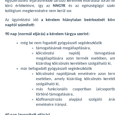
egyszerűsített eljárásrendbe tartozó kérelmek elbírálása során te
körű értékelésre, így az
NNGYK
és az egészségügyí szak
kollégium megkeresésére nem kerül sor.
Az ügyintézési idő
a kérelem hiánytalan beérkezését köv
naptól számított:
90 nap (normál eljárás) a kérelem tárgya szerint:
még be nem fogadott gyógyászati segédeszközök
támogatásának megállapítására,
kölcsönzési napidíj támogatásá
megállapítására azon termék esetében, am
kizárólag kölcsönzés keretében szolgálható ki,
már befogadott gyógyászati segédeszközök
kölcsönzési napidíjának emelésére azon ter
esetében, amely kizárólag kölcsönzés kereté
szolgálható ki,
más funkcionális csoportban (alcsoportb
történő támogatására,
közfinanszírozás alapjául szolgáló árá
emelésére irányul.