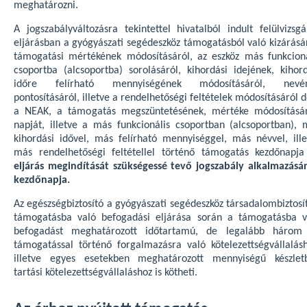
meghatározni.
A jogszabályváltozásra tekintettel hivatalból indult felülvizsgá
eljárásban a gyógyászati segédeszköz támogatásból való kizárásár
támogatási mértékének módosításáról, az eszköz más funkcioná
csoportba (alcsoportba) sorolásáról, kihordási idejének, kihord
időre felírható mennyiségének módosításáról, nevé
pontosításáról, illetve a rendelhetőségi feltételek módosításáról 
a NEAK, a támogatás megszüntetésének, mértéke módosításá
napját, illetve a más funkcionális csoportban (alcsoportban), 
kihordási idővel, más felírható mennyiséggel, más névvel, ille
más rendelhetőségi feltétellel történő támogatás kezdőnapj
eljárás megindítását szükségessé tevő jogszabály alkalmazásá
kezdőnapja.
Az egészségbiztosító a gyógyászati segédeszköz társadalombiztosí
támogatásba való befogadási eljárása során a támogatásba v
befogadást meghatározott időtartamú, de legalább három
támogatással történő forgalmazásra való kötelezettségvállalásh
illetve egyes esetekben meghatározott mennyiségű készlet
tartási kötelezettségvállaláshoz is kötheti.