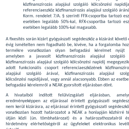
közfinanszírozás alapjául szolgáló kölcsönzési napidíj
referenciaeszköz közfinanszírozás alapjául szolgáló árán
Korm. rendelet 7/A. § szerinti FFX-csoportba tartozó es
esetében legalább 50%-kal, RFX-csoportba tartozó esz
esetében legalább 100%-kal magasabb.
A fixesítés során kizárt gyógyászati segédeszköz a kizárást követő
évig ismételten nem fogadható be, kivéve, ha a forgalomba hoz
termékre vonatkozóan olyan befogadási kérelmet nyújt 
amelyben a javasolt közfinanszírozás alapjául szolgáló 
közfinanszírozás alapjául szolgáló kölcsönzési napidíj megegyezi
adott funkcionális csoport referenciaeszközének közfinanszíro
alapjául szolgáló árával, közfinanszírozás alapjául szolg
kölcsönzési napidíjával, vagy annál alacsonyabb. Ebben az esetbe
befogadási kérelemről a NEAK gyorsított eljárásban dönt.
A hivatalból indított felülvizsgálati eljárásban, amely
eredményeképpen az eljárással érintett gyógyászati segédesz
nem kerül kizárásra, az eljárással érintett gyógyászati segédeszk
vonatkozóan hozott határozatot a NEAK a honlapján közhírré té
útján közli (ún. tömbhatározat) és a határozathozatalról é
hirdetmény elérhetőségéről az ügyfeleket elektronikus levél