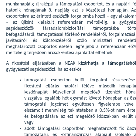
munkanapjáig újraképzi a támogatási csoportot, és a naptári fé
hatodik hónapjának 8. napjáig ezt is közzéteszi honlapján. Az
csoportokra az érintett eszközök forgalomba hozói – egy alkalom
– az újként kialakult referenciaár mértékéig, a gyógyász
segédeszközök társadalombiztosítási támogatásba tört
befogadásáról, támogatással történő rendeléséről, forgalmazásár
javításáról és kölcsönzéséről szóló miniszteri rendelet
meghatározott csoportok esetén legfeljebb a referenciaár +5%
mértékéig terjedően árcsökkentési ajánlattal élhetnek.
A fixesítési eljárásában a NEAK
kizárhatja a támogatásbó
gyógyászati segédeszközt, ha az eszköz
támogatási csoporton belüli forgalmi részesedés
fixesítési eljárás naptári féléve második hónapjá
kezdőnapját közvetlenül megelőző tizenkét hóna
vizsgálva legalább hét egymást követő hónapban az öss
támogatási jogcímet együttesen figyelembe véve
elszámolt mennyiség tekintetében a 0,5%-ot nem érte 
és befogadására az ezt megelőző időszakban került s
vagy
adott támogatási csoportban meghatározott fix össz
támogatású, és közfinanszírozás alapjául szolgáló á