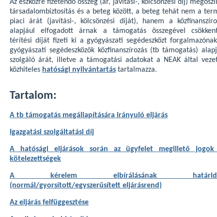
Az eszközre fizetendő összeg (ár, javítási-, kölcsönzési díj) megoszl
társadalombiztosítás és a beteg között, a beteg tehát nem a ter
piaci árát (javítási-, kölcsönzési díját), hanem a közfinanszíro
alapjául elfogadott árnak a támogatás összegével csökkent
térítési díját fizeti ki a gyógyászati segédeszközt forgalmazóna
gyógyászati segédeszközök közfinanszírozás (tb támogatás) alapj
szolgáló árát, illetve a támogatási adatokat a NEAK által vezet
közhiteles
hatósági nyilvántartás
tartalmazza.
Tartalom:
A tb támogatás megállapítására irányuló eljárás
Igazgatási szolgáltatási díj
A hatósági eljárások során az ügyfelet megillető jogok
kötelezettségek
A kérelem elbírálásának határide
(normál/gyorsított/egyszerűsített eljárásrend)
Az eljárás felfüggesztése