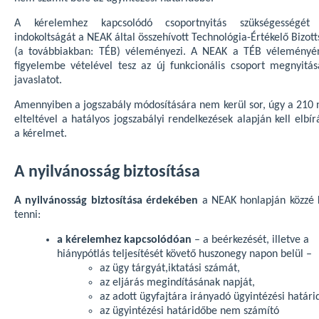
A kérelemhez kapcsolódó csoportnyitás szükségességét
indokoltságát a NEAK által összehívott Technológia-Értékelő Bizot
(a továbbiakban: TÉB) véleményezi. A NEAK a TÉB véleményé
figyelembe vételével tesz az új funkcionális csoport megnyitás
javaslatot.
Amennyiben a jogszabály módosítására nem kerül sor, úgy a 210 
elteltével a hatályos jogszabályi rendelkezések alapján kell elbír
a kérelmet.
A nyilvánosság biztosítása
A nyilvánosság biztosítása érdekében
a NEAK honlapján közzé k
tenni:
a kérelemhez kapcsolódóan
– a beérkezését, illetve a
hiánypótlás teljesítését követő huszonegy napon belül –
az ügy tárgyát,iktatási számát,
az eljárás megindításának napját,
az adott ügyfajtára irányadó ügyintézési határi
az ügyintézési határidőbe nem számító