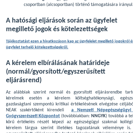
csoportban (alcsoportban) történő támogatására irányul
A hatósági eljárások során az ügyfelet
megillető jogok és kötelezettségek
Tájékoztatást ezen a hivatkozáson kap az ügyfelelet megillető jogokról é
ügyfelet terhelő kötelezettségekről.
A kérelem elbírálásának határideje
(normál/gyorsított/egyszerűsített
eljárásrend)
Az alábbiak szerint normál és gyorsított eljárásrendbe tart
kérelmek esetén a kérelem költséghatékonysági, egészs
gazdaságtani szempontú kritikai értékelésének elvégzése céljábó
NEAK szakértőként kirendeli
a Nemzeti Népegészségügyi
Gyógyszerészeti Központot
(továbbiakban:
NNGYK
) továbbá a te
körű értékelés részét képezi az egészségügyi szakmai kollég
kérelem tárgya szerint illetékes tagozatának véleménye is.