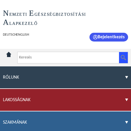
N
E
EMZETI
GÉSZSÉGBIZTOSÍTÁSI
A
LAPKEZELŐ
DEUTSCH
ENGLISH
Bejelentkezés
RÓLUNK
LAKOSSÁGNAK
SZAKMÁNAK