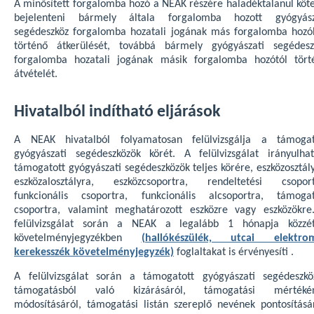
A minősített forgalomba hozó a NEAK részére haladéktalanul köte
bejelenteni bármely általa forgalomba hozott gyógyász
segédeszköz forgalomba hozatali jogának más forgalomba hozó
történő átkerülését, továbbá bármely gyógyászati segédesz
forgalomba hozatali jogának másik forgalomba hozótól tört
átvételét.
Hivatalból indítható eljárások
A NEAK hivatalból folyamatosan felülvizsgálja a támogat
gyógyászati segédeszközök körét. A felülvizsgálat irányulha
támogatott gyógyászati segédeszközök teljes körére, eszközosztál
eszközalosztályra, eszközcsoportra, rendeltetési csoport
funkcionális csoportra, funkcionális alcsoportra, támogat
csoportra, valamint meghatározott eszközre vagy eszközökre
felülvizsgálat során a NEAK a legalább 1 hónapja közzét
követelményjegyzékben
(hallókészülék, utcai elektro
kerekesszék követelményjegyzék)
foglaltakat is érvényesíti .
A felülvizsgálat során a támogatott gyógyászati segédeszkö
támogatásból való kizárásáról, támogatási mértéké
módosításáról, támogatási listán szereplő nevének pontosításár