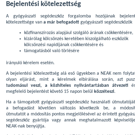
Bejelentési kötelezettség
A gyógyászati segédeszköz forgalomba hozójának bejelent
kötelezettsége van
a már befogadott
gyógyászati segédeszközök
közfinanszírozás alapjául szolgáló árának csökkentésére,
kizárólag kölcsönzés keretében kiszolgálható eszközök
kölcsönzési napidíjának csökkentésére és
támogatásból való törlésére
irányuló kérelem esetén.
A bejelentési kötelezettség alá eső ügyekben a NEAK nem folytat
olyan eljárást, mint a kérelmek elbírálása során, azt pusz
t
udomásul veszi, a közhiteles nyilvántartásban átvezeti
és
megfelelő bejelentést követő 15 napon belül
közzéteszi
.
Ha a támogatott gyógyászati segédeszköz használati útmutatójá
a befogadást követően változás következik be, a módosít
útmutatót a módosítás pontos megjelölésével az érintett gyógyász
segédeszköz gyártója vagy annak meghatalmazott képviselőj
NEAK-nak benyújtja.