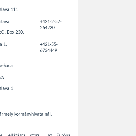
slava 111
slava,
+421-2-57-
264220
.O. Box 230.
a 1,
+421-55-
6734449
ce-Šaca
/A
slava 1
bármely kormányhivatalnál.
si ellátásra szorul, az Európai