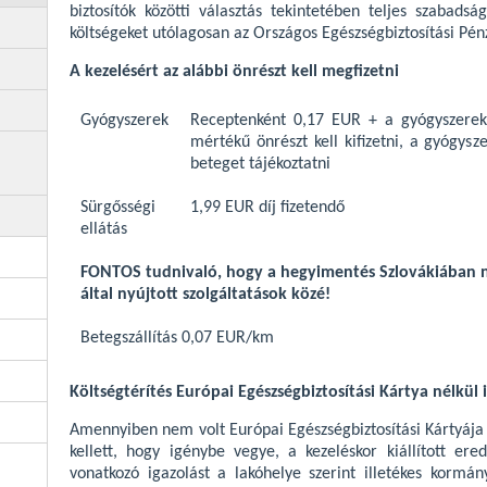
biztosítók közötti választás tekintetében teljes szabads
költségeket utólagosan az Országos Egészségbiztosítási Pénz
A kezelésért az alábbi önrészt kell megfizetni
Gyógyszerek
Receptenként 0,17 EUR + a gyógyszerek
mértékű önrészt kell kifizetni, a gyógysz
beteget tájékoztatni
Sürgősségi
1,99 EUR díj fizetendő
ellátás
FONTOS tudnivaló, hogy a hegyimentés Szlovákiában ne
által nyújtott szolgáltatások közé!
Betegszállítás 0,07 EUR/km
Költségtérítés Európai Egészségbiztosítási Kártya nélkül 
Amennyiben nem volt Európai Egészségbiztosítási Kártyája é
kellett, hogy igénybe vegye, a kezeléskor kiállított ere
vonatkozó igazolást a lakóhelye szerint illetékes kormán