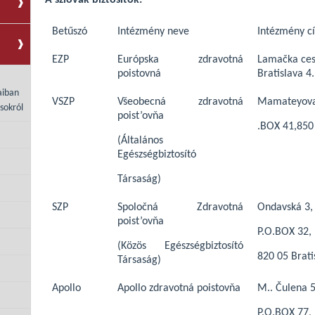
A szlovák biztosítók:
Betűszó
Intézmény neve
Intézmény c
EZP
Európska zdravotná
Lamačka ces
poistovná
Bratislava 4.
aiban
VSZP
Všeobecná zdravotná
Mamateyova
sokról
poist’ovňa
.BOX 41,850 
(Általános
Egészségbiztosító
Társaság)
SZP
Spoločná Zdravotná
Ondavská 3,
poist’ovňa
P.O.BOX 32,
(Közös Egészségbiztosító
820 05 Brati
Társaság)
Apollo
Apollo zdravotná poistovňa
M.. Čulena 5
P.O.BOX 77,