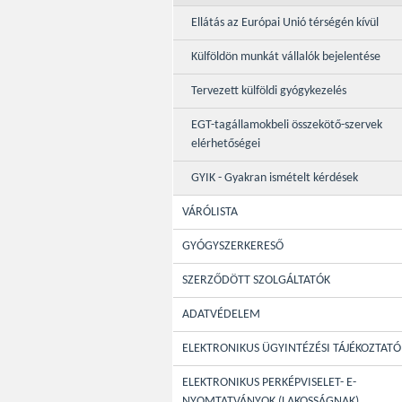
Ellátás az Európai Unió térségén kívül
Külföldön munkát vállalók bejelentése
Tervezett külföldi gyógykezelés
EGT-tagállamokbeli összekötő-szervek
elérhetőségei
GYIK - Gyakran ismételt kérdések
VÁRÓLISTA
GYÓGYSZERKERESŐ
SZERZŐDÖTT SZOLGÁLTATÓK
ADATVÉDELEM
ELEKTRONIKUS ÜGYINTÉZÉSI TÁJÉKOZTATÓ
ELEKTRONIKUS PERKÉPVISELET- E-
NYOMTATVÁNYOK (LAKOSSÁGNAK)