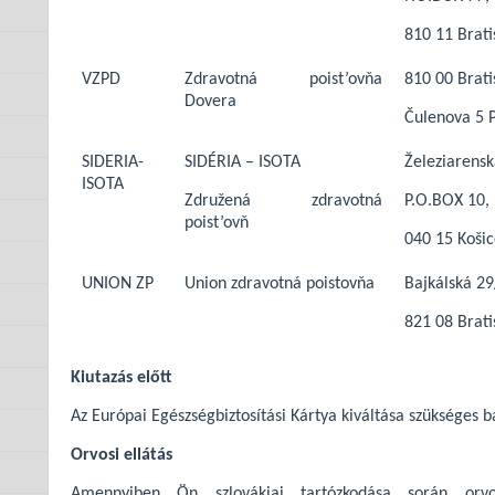
810 11 Brati
VZPD
Zdravotná poist’ovňa
810 00 Brati
Dovera
Čulenova 5 P
SIDERIA-
SIDÉRIA – ISOTA
Železiarensk
ISOTA
Združená zdravotná
P.O.BOX 10,
poist’ovň
040 15 Koši
UNION ZP
Union zdravotná poistovňa
Bajkálská 29
821 08 Brati
Kiutazás előtt
Az Európai Egészségbiztosítási Kártya kiváltása szükséges 
Orvosi ellátás
Amennyiben Ön szlovákiai tartózkodása során orvo