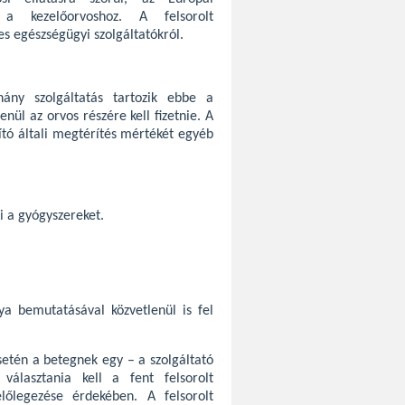
t a kezelőorvoshoz. A felsorolt
es egészségügyi szolgáltatókról.
ány szolgáltatás tartozik ebbe a
nül az orvos részére kell fizetnie. A
ító általi megtérítés mértékét egyéb
ki a gyógyszereket.
ya bemutatásával közvetlenül is fel
setén a betegnek egy – a szolgáltató
választania kell a fent felsorolt
előlegezése érdekében. A felsorolt