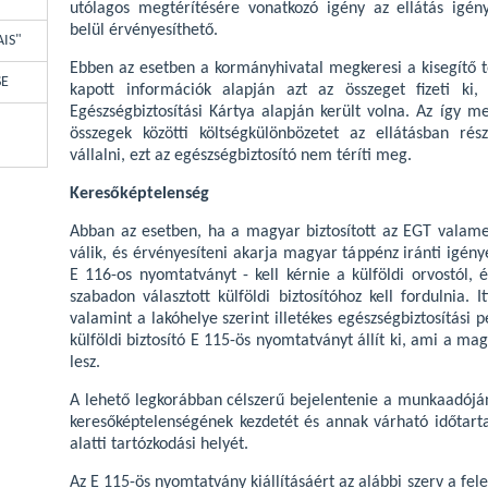
utólagos megtérítésére vonatkozó igény az ellátás igén
belül érvényesíthető.
AIS"
Ebben az esetben a kormányhivatal megkeresi a kisegítő teh
SE
kapott információk alapján azt az összeget fizeti ki
Egészségbiztosítási Kártya alapján került volna. Az így me
összegek közötti költségkülönbözetet az ellátásban ré
vállalni, ezt az egészségbiztosító nem téríti meg.
Keresőképtelenség
Abban az esetben, ha a magyar biztosított az EGT vala
válik, és érvényesíteni akarja magyar táppénz iránti igény
E 116-os nyomtatványt - kell kérnie a külföldi orvostól,
szabadon választott külföldi biztosítóhoz kell fordulnia. 
valamint a lakóhelye szerint illetékes egészségbiztosítási p
külföldi biztosító E 115-ös nyomtatványt állít ki, ami a ma
lesz.
A lehető legkorábban célszerű bejelentenie a munkaadóján
keresőképtelenségének kezdetét és annak várható időtart
alatti tartózkodási helyét.
Az E 115-ös nyomtatvány kiállításáért az alábbi szerv a fele