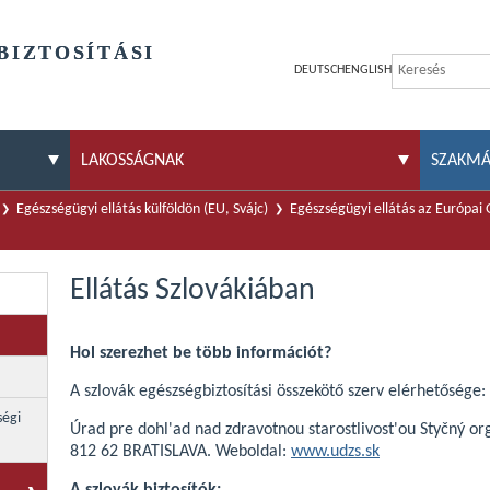
BIZTOSÍTÁSI
DEUTSCH
ENGLISH
LAKOSSÁGNAK
SZAKM
Egészségügyi ellátás külföldön (EU, Svájc)
Egészségügyi ellátás az Európai
Ellátás Szlovákiában
Hol szerezhet be több információt?
A szlovák egészségbiztosítási összekötő szerv elérhetősége:
ségi
Úrad pre dohl'ad nad zdravotnou starostlivost'ou Styčný o
812 62 BRATISLAVA. Weboldal:
www.udzs.sk