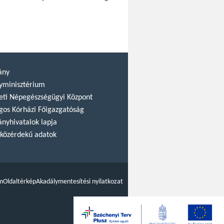
ány
yminisztérium
ti Népegészségügyi Központ
gos Kórházi Főigazgatóság
nyhivatalok lapja
közérdekű adatok
m
Oldaltérkép
Akadálymentesítési nyilatkozat