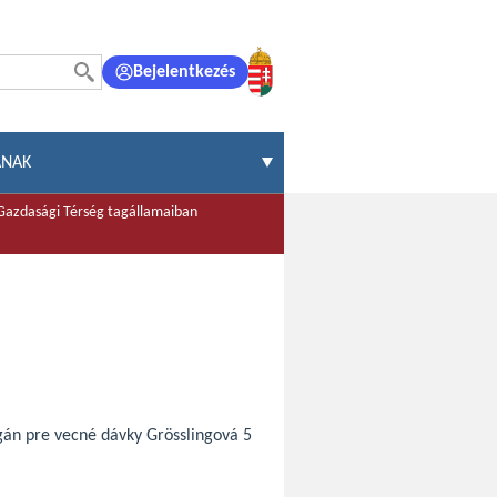
Bejelentkezés
ÁNAK
 Gazdasági Térség tagállamaiban
rgán pre vecné dávky Grösslingová 5