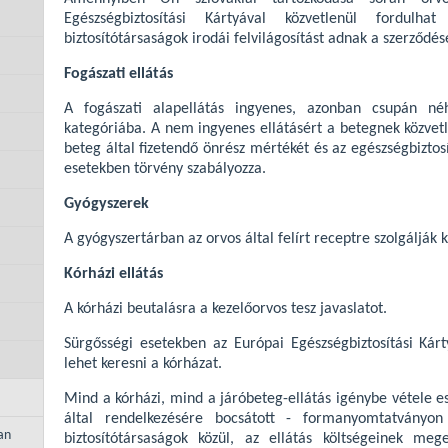
Egészségbiztosítási Kártyával közvetlenül fordulha
biztosítótársaságok irodái felvilágosítást adnak a szerződés
Fogászati ellátás
A fogászati alapellátás ingyenes, azonban csupán néh
kategóriába. A nem ingyenes ellátásért a betegnek közvetle
beteg által fizetendő önrész mértékét és az egészségbiztos
esetekben törvény szabályozza.
Gyógyszerek
A gyógyszertárban az orvos által felírt receptre szolgálják 
Kórházi ellátás
A kórházi beutalásra a kezelőorvos tesz javaslatot.
Sürgősségi esetekben az Európai Egészségbiztosítási Kárt
lehet keresni a kórházat.
Mind a kórházi, mind a járóbeteg-ellátás igénybe vétele e
által rendelkezésére bocsátott - formanyomtatványon 
an
biztosítótársaságok közül, az ellátás költségeinek meg