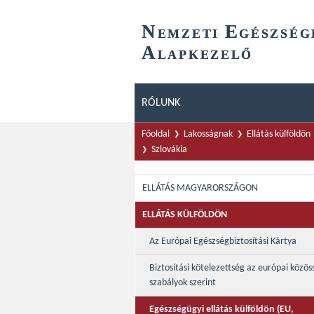
N
E
EMZETI
GÉSZSÉG
A
LAPKEZELŐ
RÓLUNK
Főoldal
Lakosságnak
Ellátás külföldön
Szlovákia
ELLÁTÁS MAGYARORSZÁGON
ELLÁTÁS KÜLFÖLDÖN
Az Európai Egészségbiztosítási Kártya
Biztosítási kötelezettség az európai közös
szabályok szerint
Egészségügyi ellátás külföldön (EU,