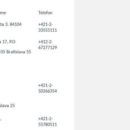
íme
Telefon
ta 3. 84104
+421-2-
33555111
 17, P.O
+412-2-
67277129
05 Bratislava 55
+421-2-
50266354
slava 25
,
+421-2-
55780511