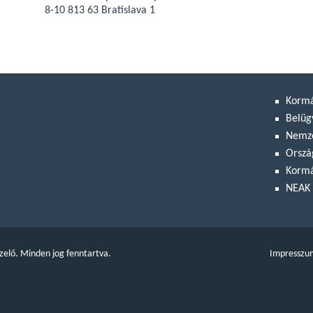
8-10 813 63 Bratislava 1
Korm
Belüg
Nemze
Orszá
Kormá
NEAK 
zelő. Minden jog fenntartva.
Impresszu