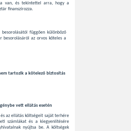
ága van, és tekintettel arra, hogy a
tár finanszírozza.
 besorolásától függően különböző
er besorolásáról az orvos köteles a
m tartozik a kötelező biztosítás
igénybe vett ellátás esetén
s az ellátás költségeit saját terhére
deti számlákat és a kiegyenlítésére
yhivatalnak nyújtsa be. A költségek