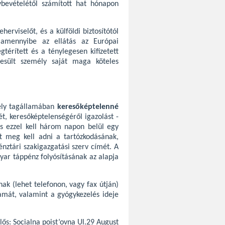
ybevételétől számított hat hónapon
erviselőt, és a külföldi biztosítótól
, amennyibe az ellátás az Európai
gtérített és a ténylegesen kifizetett
szesült személy saját maga köteles
mely tagállamában
keresőképtelenné
ét, keresőképtelenségéről igazolást -
 és ezzel kell három napon belül egy
Itt meg kell adni a tartózkodásának,
énztári szakigazgatási szerv címét. A
gyar táppénz folyósításának az alapja
ak (lehet telefonon, vagy fax útján)
amát, valamint a gyógykezelés ideje
lős: Socialna poist’ovna Ul.29 August