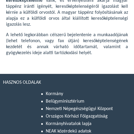
keresőképtelenné
válik, és érvényesíteni akarja magyar
táppénz iránti igényét, keresőképtelenségéről igazolást kell
kérnie a külföldi orvostól. A magyar táppénz folyósításának az
alapja ez a külföldi orvos által kiállított keresőképtelenségi
igazolás lesz.
A lehető legkorábban célszerű bejelentenie a munkaadójának
(lehet telefonon, vagy fax útján) keresőképtelenségének
kezdetét és annak várható időtartamát, valamint a
gyógykezelés ideje alatti tartózkodási helyét.
HASZNOS OLDALAK
Kormány
Belügyminisztérium
Nemzeti Népegészségügyi Központ
Országos Kórházi Főigazgatóság
Kormányhivatalok lapja
NEAK közérdekű adatok