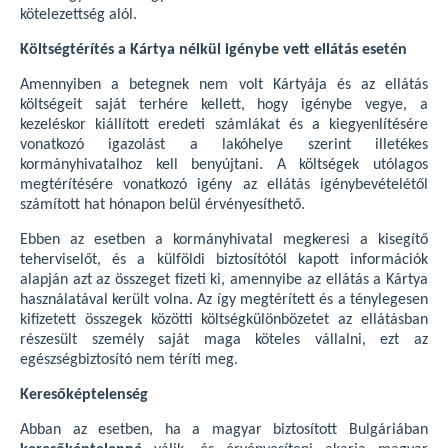
kötelezettség alól.
Költségtérítés a Kártya nélkül igénybe vett ellátás esetén
Amennyiben a betegnek nem volt Kártyája és az ellátás
költségeit saját terhére kellett, hogy igénybe vegye, a
kezeléskor kiállított eredeti számlákat és a kiegyenlítésére
vonatkozó igazolást a lakóhelye szerint illetékes
kormányhivatalhoz kell benyújtani. A költségek utólagos
megtérítésére vonatkozó igény az ellátás igénybevételétől
számított hat hónapon belül érvényesíthető.
Ebben az esetben a kormányhivatal megkeresi a kisegítő
teherviselőt, és a külföldi biztosítótól kapott információk
alapján azt az összeget fizeti ki, amennyibe az ellátás a Kártya
használatával került volna. Az így megtérített és a ténylegesen
kifizetett összegek közötti költségkülönbözetet az ellátásban
részesült személy saját maga köteles vállalni, ezt az
egészségbiztosító nem téríti meg.
Keresőképtelenség
Abban az esetben, ha a magyar biztosított Bulgáriában