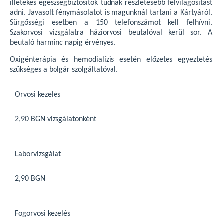
illetékes egészségbiztosítók tudnak részletesebb felvilágosítást
adni. Javasolt fénymásolatot is magunknál tartani a Kártyáról.
Sürgősségi esetben a 150 telefonszámot kell felhívni.
Szakorvosi vizsgálatra háziorvosi beutalóval kerül sor. A
beutaló harminc napig érvényes.
Oxigénterápia és hemodialízis esetén előzetes egyeztetés
szükséges a bolgár szolgáltatóval.
Orvosi kezelés
2,90 BGN vizsgálatonként
Laborvizsgálat
2,90 BGN
Fogorvosi kezelés