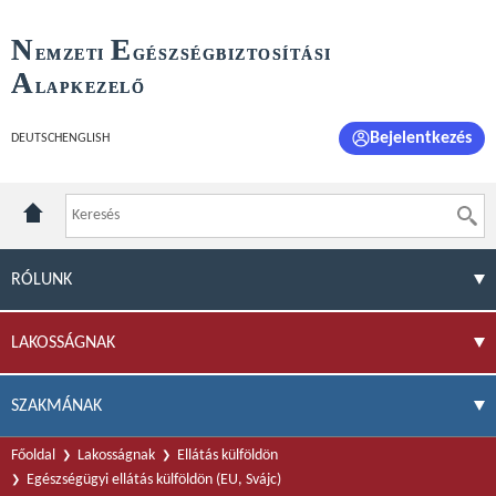
N
E
EMZETI
GÉSZSÉGBIZTOSÍTÁSI
A
LAPKEZELŐ
Bejelentkezés
DEUTSCH
ENGLISH
RÓLUNK
LAKOSSÁGNAK
SZAKMÁNAK
Főoldal
Lakosságnak
Ellátás külföldön
Egészségügyi ellátás külföldön (EU, Svájc)