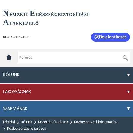
N
E
EMZETI
GÉSZSÉGBIZTOSÍTÁSI
A
LAPKEZELŐ
Bejelentkezés
DEUTSCH
ENGLISH
RÓLUNK
LAKOSSÁGNAK
SZAKMÁNAK
Főoldal
Rólunk
Közérdekű adatok
Közbeszerzési információk
Közbeszerzési eljárások