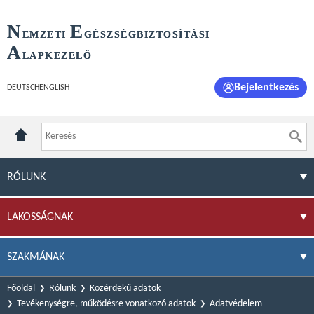
N
E
EMZETI
GÉSZSÉGBIZTOSÍTÁSI
A
LAPKEZELŐ
Bejelentkezés
DEUTSCH
ENGLISH
RÓLUNK
LAKOSSÁGNAK
SZAKMÁNAK
Főoldal
Rólunk
Közérdekű adatok
Tevékenységre, működésre vonatkozó adatok
Adatvédelem