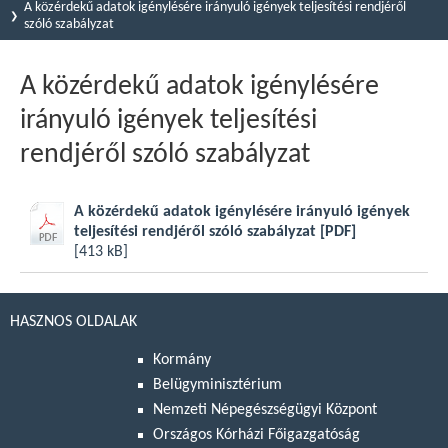
A közérdekű adatok igénylésére irányuló igények teljesítési rendjéről
szóló szabályzat
A közérdekű adatok igénylésére
irányuló igények teljesítési
rendjéről szóló szabályzat
A közérdekű adatok igénylésére irányuló igények
teljesítési rendjéről szóló szabályzat
[PDF]
[413 kB]
HASZNOS OLDALAK
Kormány
Belügyminisztérium
Nemzeti Népegészségügyi Központ
Országos Kórházi Főigazgatóság