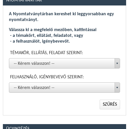
NYOMTATVÁNYTÁR
Háziorvosi és fogorvosi letelepedési pályázati felhívás 2026
Háziorvosi és fogorvosi praxisjog vásárlási pályázati
A Nyomtatványtárban kereshet ki leggyorsabban egy
felhívás 2026
nyomtatványt.
CT/MR rekordkép változás 2026.01
Válassza ki a megfelelő mezőben, kattintással
Közzétételre került a CT/MR teljesítmény jelentéseinek
- a témakört, ellátást, feladatot, vagy
elkészítéséhez szükséges rekordkép módosított verziója.
- a felhasználót, igénybevevőt.
TÉMAKÖR, ELLÁTÁS, FELADAT SZERINT:
Összes
-- Kérem válasszon! --
FELHASZNÁLÓ, IGÉNYBEVEVŐ SZERINT:
-- Kérem válasszon! --
SZŰRÉS