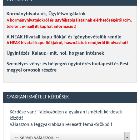
ÜGYINTÉZÉS
Kormányhivatalok, Ügyfélszolgálatok
A kormányhivatalokról és ügyfélszolgálatainak elérhetőségéről (cím,
telefon, e-mail)
itt kaphat információt!
A NEAK Hivatali kapu fiókjai és igénybevételük rendje
A NEAK hivatali kapu fiókjairól, használatuk rendjéről itt olvashat!
Ügyintézési Kalauz - mit, hol, hogyan intéznek
Személyes vény- és bélyegző ügyintézés budapesti és Pest
megyei orvosok részére
Összes
GYAKRAN ISMÉTELT KÉRDÉSEK
Kérdése van? Tájékozódjon a gyakran ismételt kérdések
között!
Válasszon a leggyakrabban keresett témakörökből!
-- Kérem válasszon! --