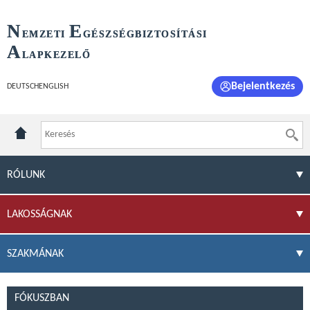
N
E
EMZETI
GÉSZSÉGBIZTOSÍTÁSI
A
LAPKEZELŐ
Bejelentkezés
DEUTSCH
ENGLISH
RÓLUNK
LAKOSSÁGNAK
SZAKMÁNAK
FÓKUSZBAN