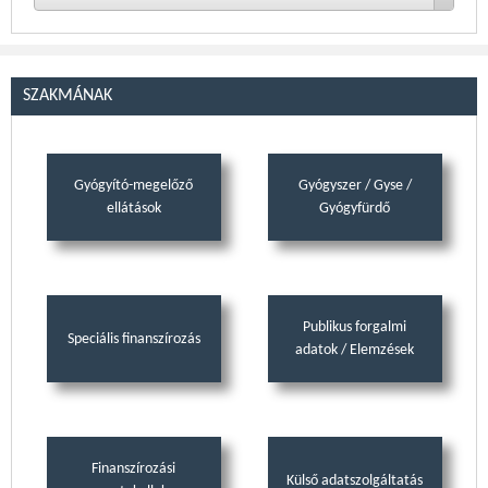
SZAKMÁNAK
Gyógyító-megelőző
Gyógyszer / Gyse /
ellátások
Gyógyfürdő
Publikus forgalmi
Speciális finanszírozás
adatok / Elemzések
Finanszírozási
Külső adatszolgáltatás