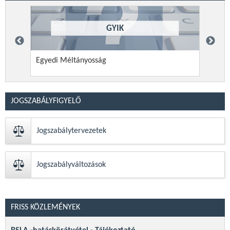
GYIK
Egyedi Méltányosság
a kif
hasz
JOGSZABÁLYFIGYELŐ
Jogszabálytervezetek
Jogszabályváltozások
FRISS KÖZLEMÉNYEK