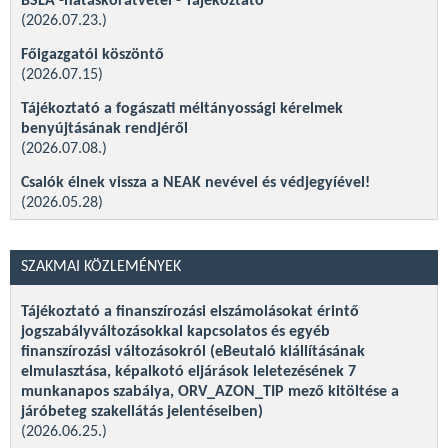
BSLA -hatáskörátvétel - Tájékoztató
(2026.07.23.)
Főigazgatói köszöntő
(2026.07.15)
Tájékoztató a fogászati méltányossági kérelmek
benyújtásának rendjéről
(2026.07.08.)
Csalók élnek vissza a NEAK nevével és védjegyíével!
(2026.05.28)
Hatályos finanszírozási eljárásrendek 2026. május 1-től -
Frissítve
SZAKMAI KÖZLEMÉNYEK
(2026.04.30.)
Finanszírozási protokollok társadalmi vitára (frissítve)
Tájékoztató a finanszírozási elszámolásokat érintő
(2026.04.02)
jogszabályváltozásokkal kapcsolatos és egyéb
finanszírozási változásokról (eBeutaló kiállításának
Tájékoztató a gyógyító-megelőző ellátások alcím terhére
elmulasztása, képalkotó eljárások leletezésének 7
történő 2026. évi működési támogatás második
munkanapos szabálya, ORV_AZON_TIP mező kitöltése a
részletének kifizetéséről
járóbeteg szakellátás jelentéseiben)
(2026.03.27.)
(2026.06.25.)