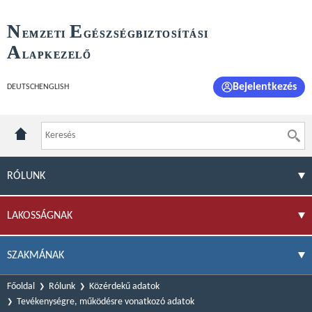
N
E
EMZETI
GÉSZSÉGBIZTOSÍTÁSI
A
LAPKEZELŐ
Bejelentkezés
DEUTSCH
ENGLISH
RÓLUNK
LAKOSSÁGNAK
SZAKMÁNAK
Főoldal
Rólunk
Közérdekű adatok
Tevékenységre, működésre vonatkozó adatok