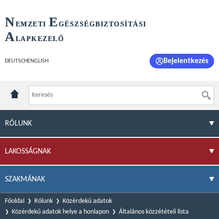
N
E
EMZETI
GÉSZSÉGBIZTOSÍTÁSI
A
LAPKEZELŐ
Bejelentkezés
DEUTSCH
ENGLISH
RÓLUNK
LAKOSSÁGNAK
SZAKMÁNAK
Főoldal
Rólunk
Közérdekű adatok
Közérdekű adatok helye a honlapon
Általános közzétételi lista