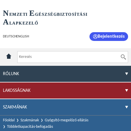
N
E
EMZETI
GÉSZSÉGBIZTOSÍTÁSI
A
LAPKEZELŐ
Bejelentkezés
DEUTSCH
ENGLISH
RÓLUNK
LAKOSSÁGNAK
SZAKMÁNAK
Főoldal
Szakmának
Gyógyító-megelőző ellátás
Többletkapacitás-befogadás