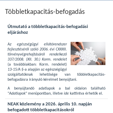
Többletkapacitás-befogadás
Útmutató a többletkapacitás-befogadási
eljáráshoz
A
z egészségügyi ellátórendszer
fejlesztéséről szóló 2006. évi CXXXII.
törvényvégrehajtásáról rendelkező
337/2008. (XII. 30.) Korm. rendelet
(a továbbiakban: Korm. rendelet)
13-15/A §
-a alapján az egészségügyi
szolgáltatóknak lehetősége van többletkapacitás-
befogadásra irányuló kérelmet benyújtani.
A benyújtandó adatlapok a bal oldalon található
"
Adatlapok
" menüpontban, illetve
ide
kattintva érhetők el.
NEAK közlemény a 2026. április 10. napján
befogadott többletkapacitásokról