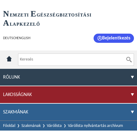
N
E
EMZETI
GÉSZSÉGBIZTOSÍTÁSI
A
LAPKEZELŐ
Bejelentkezés
DEUTSCH
ENGLISH
RÓLUNK
LAKOSSÁGNAK
SZAKMÁNAK
Főoldal
Szakmának
Várólista
Várólista nyílvántartás archivum