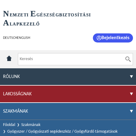
N
E
EMZETI
GÉSZSÉGBIZTOSÍTÁSI
A
LAPKEZELŐ
Bejelentkezés
DEUTSCH
ENGLISH
RÓLUNK
LAKOSSÁGNAK
SZAKMÁNAK
Főoldal
Szakmának
Gyógyszer / Gyógyászati segédeszköz / Gyógyfürdő támogatások