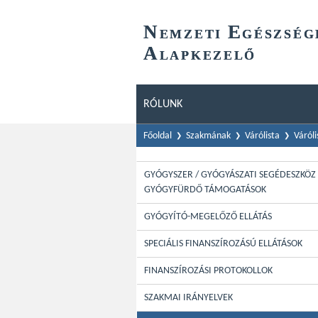
N
E
EMZETI
GÉSZSÉG
A
LAPKEZELŐ
RÓLUNK
Főoldal
Szakmának
Várólista
Váróli
GYÓGYSZER / GYÓGYÁSZATI SEGÉDESZKÖZ 
GYÓGYFÜRDŐ TÁMOGATÁSOK
GYÓGYÍTÓ-MEGELŐZŐ ELLÁTÁS
SPECIÁLIS FINANSZÍROZÁSÚ ELLÁTÁSOK
FINANSZÍROZÁSI PROTOKOLLOK
SZAKMAI IRÁNYELVEK