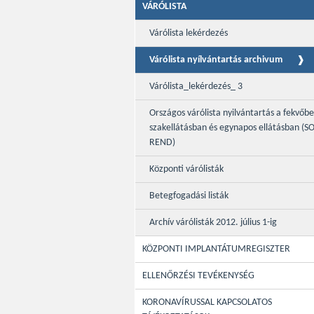
VÁRÓLISTA
Várólista lekérdezés
Várólista nyílvántartás archivum
Várólista_lekérdezés_ 3
Országos várólista nyilvántartás a fekvőb
szakellátásban és egynapos ellátásban (S
REND)
Központi várólisták
Betegfogadási listák
Archív várólisták 2012. július 1-ig
KÖZPONTI IMPLANTÁTUMREGISZTER
ELLENŐRZÉSI TEVÉKENYSÉG
KORONAVÍRUSSAL KAPCSOLATOS