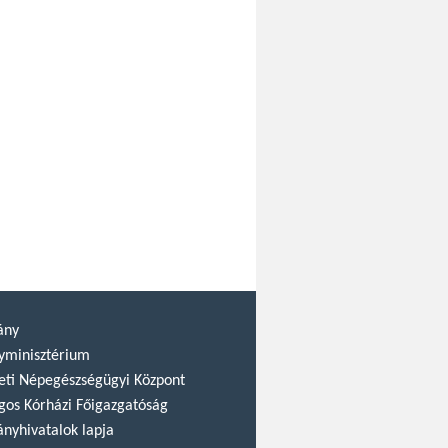
ány
yminisztérium
ti Népegészségügyi Központ
gos Kórházi Főigazgatóság
nyhivatalok lapja