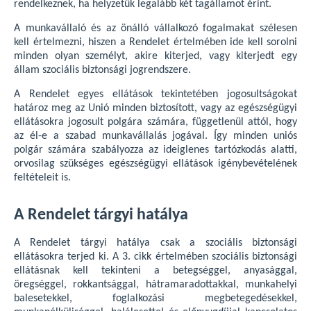
rendelkeznek, ha helyzetük legalább két tagállamot érint.
A munkavállaló és az önálló vállalkozó fogalmakat szélesen
kell értelmezni, hiszen a Rendelet értelmében ide kell sorolni
minden olyan személyt, akire kiterjed, vagy kiterjedt egy
állam szociális biztonsági jogrendszere.
A Rendelet egyes ellátások tekintetében jogosultságokat
határoz meg az Unió minden biztosított, vagy az egészségügyi
ellátásokra jogosult polgára számára, függetlenül attól, hogy
az él-e a szabad munkavállalás jogával. Így minden uniós
polgár számára szabályozza az ideiglenes tartózkodás alatti,
orvosilag szükséges egészségügyi ellátások igénybevételének
feltételeit is.
A Rendelet tárgyi hatálya
A Rendelet tárgyi hatálya csak a szociális biztonsági
ellátásokra terjed ki. A 3. cikk értelmében szociális biztonsági
ellátásnak kell tekinteni a betegséggel, anyasággal,
öregséggel, rokkantsággal, hátramaradottakkal, munkahelyi
balesetekkel, foglalkozási megbetegedésekkel,