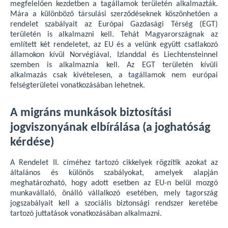
megfelelően kezdetben a tagállamok területén alkalmazták.
Mára a különböző társulási szerződéseknek köszönhetően a
rendelet szabályait az Európai Gazdasági Térség (EGT)
területén is alkalmazni kell. Tehát Magyarországnak az
említett két rendeletet, az EU és a velünk együtt csatlakozó
államokon kívül Norvégiával, Izlanddal és Liechtensteinnel
szemben is alkalmaznia kell. Az EGT területén kívüli
alkalmazás csak kivételesen, a tagállamok nem európai
felségterületei vonatkozásában lehetnek.
A migráns munkások biztosítási
jogviszonyának elbírálása (a joghatóság
kérdése)
A Rendelet II. címéhez tartozó cikkelyek rögzítik azokat az
általános és különös szabályokat, amelyek alapján
meghatározható, hogy adott esetben az EU-n belül mozgó
munkavállaló, önálló vállalkozó esetében, mely tagország
jogszabályait kell a szociális biztonsági rendszer keretébe
tartozó juttatások vonatkozásában alkalmazni.