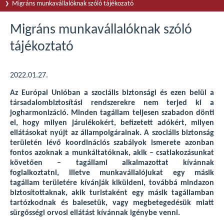
Migráns munkavállalóknak szóló tájékozató
Migráns munkavállalóknak szóló
tájékoztató
2022.01.27.
Az Európai Unióban a szociális biztonsági és ezen belül a
társadalombiztosítási rendszerekre nem terjed ki a
jogharmonizáció. Minden tagállam teljesen szabadon dönti
el, hogy milyen járulékokért, befizetett adókért, milyen
ellátásokat nyújt az állampolgárainak. A szociális biztonság
területén lévő koordinációs szabályok ismerete azonban
fontos azoknak a munkáltatóknak, akik – csatlakozásunkat
követően – tagállami alkalmazottat kívánnak
foglalkoztatni, illetve munkavállalójukat egy másik
tagállam területére kívánják kiküldeni, továbbá mindazon
biztosítottaknak, akik turistaként egy másik tagállamban
tartózkodnak és balesetük, vagy megbetegedésük miatt
sürgősségi orvosi ellátást kívánnak igénybe venni.