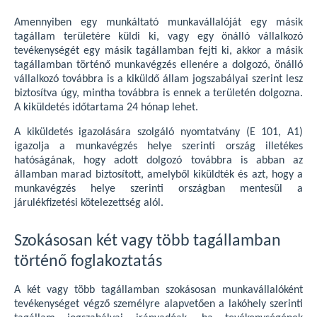
Amennyiben egy munkáltató munkavállalóját egy másik
tagállam területére küldi ki, vagy egy önálló vállalkozó
tevékenységét egy másik tagállamban fejti ki, akkor a másik
tagállamban történő munkavégzés ellenére a dolgozó, önálló
vállalkozó továbbra is a kiküldő állam jogszabályai szerint lesz
biztosítva úgy, mintha továbbra is ennek a területén dolgozna.
A kiküldetés időtartama 24 hónap lehet.
A kiküldetés igazolására szolgáló nyomtatvány (E 101, A1)
igazolja a munkavégzés helye szerinti ország illetékes
hatóságának, hogy adott dolgozó továbbra is abban az
államban marad biztosított, amelyből kiküldték és azt, hogy a
munkavégzés helye szerinti országban mentesül a
járulékfizetési kötelezettség alól.
Szokásosan két vagy több tagállamban
történő foglakoztatás
A két vagy több tagállamban szokásosan munkavállalóként
tevékenységet végző személyre alapvetően a lakóhely szerinti