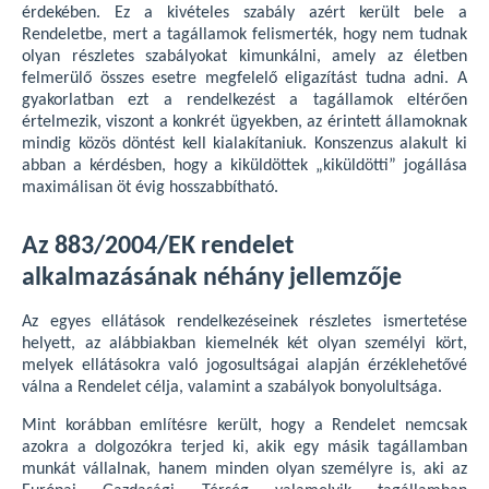
érdekében. Ez a kivételes szabály azért került bele a
Rendeletbe, mert a tagállamok felismerték, hogy nem tudnak
olyan részletes szabályokat kimunkálni, amely az életben
felmerülő összes esetre megfelelő eligazítást tudna adni. A
gyakorlatban ezt a rendelkezést a tagállamok eltérően
értelmezik, viszont a konkrét ügyekben, az érintett államoknak
mindig közös döntést kell kialakítaniuk. Konszenzus alakult ki
abban a kérdésben, hogy a kiküldöttek „kiküldötti” jogállása
maximálisan öt évig hosszabbítható.
Az 883/2004/EK rendelet
alkalmazásának néhány jellemzője
Az egyes ellátások rendelkezéseinek részletes ismertetése
helyett, az alábbiakban kiemelnék két olyan személyi kört,
melyek ellátásokra való jogosultságai alapján érzéklehetővé
válna a Rendelet célja, valamint a szabályok bonyolultsága.
Mint korábban említésre került, hogy a Rendelet nemcsak
azokra a dolgozókra terjed ki, akik egy másik tagállamban
munkát vállalnak, hanem minden olyan személyre is, aki az