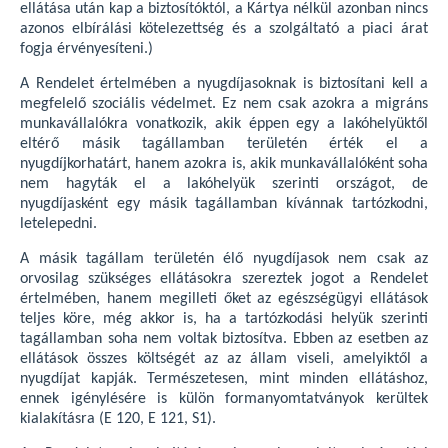
ellátása után kap a biztosítóktól, a Kártya nélkül azonban nincs
azonos elbírálási kötelezettség és a szolgáltató a piaci árat
fogja érvényesíteni.)
A Rendelet értelmében a nyugdíjasoknak is biztosítani kell a
megfelelő szociális védelmet. Ez nem csak azokra a migráns
munkavállalókra vonatkozik, akik éppen egy a lakóhelyüktől
eltérő másik tagállamban területén érték el a
nyugdíjkorhatárt, hanem azokra is, akik munkavállalóként soha
nem hagyták el a lakóhelyük szerinti országot, de
nyugdíjasként egy másik tagállamban kívánnak tartózkodni,
letelepedni.
A másik tagállam területén élő nyugdíjasok nem csak az
orvosilag szükséges ellátásokra szereztek jogot a Rendelet
értelmében, hanem megilleti őket az egészségügyi ellátások
teljes köre, még akkor is, ha a tartózkodási helyük szerinti
tagállamban soha nem voltak biztosítva. Ebben az esetben az
ellátások összes költségét az az állam viseli, amelyiktől a
nyugdíjat kapják. Természetesen, mint minden ellátáshoz,
ennek igénylésére is külön formanyomtatványok kerültek
kialakításra (E 120, E 121, S1).