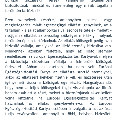
Európai Gazdasági Térség valamelyik tagállamban
biztosítottnak minősül és átmenetileg egy másik tagállam
területén tartózkodik.
Ezen személyek részére, amennyiben baleset vagy
megbetegedés miatt egészségügyi ellátást igényelnek, az a
tagállam – a saját állampolgáraival azonos feltételek mellett –
nyújtja az ellátást az orvosilag szükséges mértékig, melynek
területén éppen tartózkodnak. Az ellátás költségeit pedig az a
biztosító vállalja, amelyiknél az illető személy biztosítva van.
Mindennek azonban feltétele, hogy az illető személy
rendelkezzen az Európai Egészségbiztosítási Kártyával, melyen
a biztosítója előzetesen vállalja a felmerülő költségek
fedezetét. Abban az esetben, ha nem volt Európai
Egészségbiztosítási Kártya az ellátásra szoruló személynél,
akkor az ellátásért helyben fizetnie kell, és hazatérése után
igényelheti vissza a költségek egy részét. Hangsúlyozandó,
hogy nem a teljes költségeket fogja visszakapnia az illető,
hanem csak azt a részt, melyet a biztosítójának akkor kellett
volna kifizetnie, ha Európai Egészségbiztosítási Kártyát
használnak az ellátás igénybevételekor. (Az Európai
Egészségbiztosítási Kártya esetében a szolgáltató azt az árat
tudja érvényesíteni, amennyit a többi, helyben biztosított