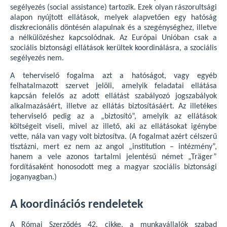
segélyezés (social assistance) tartozik. Ezek olyan rászorultsági
alapon nyújtott ellátások, melyek alapvetően egy hatóság
diszkrecionális döntésén alapulnak és a szegénységhez, illetve
a nélkülözéshez kapcsolódnak. Az Európai Unióban csak a
szociális biztonsági ellátások kerültek koordinálásra, a szociális
segélyezés nem.
A teherviselő fogalma azt a hatóságot, vagy egyéb
felhatalmazott szervet jelöli, amelyik feladatai ellátása
kapcsán felelős az adott ellátást szabályozó jogszabályok
alkalmazásáért, illetve az ellátás biztosításáért. Az illetékes
teherviselő pedig az a „biztosító”, amelyik az ellátások
költségeit viseli, mivel az illető, aki az ellátásokat igénybe
vette, nála van vagy volt biztosítva. (A fogalmat azért célszerű
tisztázni, mert ez nem az angol „institution – intézmény”,
hanem a vele azonos tartalmi jelentésű német „Träger”
fordításaként honosodott meg a magyar szociális biztonsági
joganyagban.)
A koordinációs rendeletek
A Római Szerződés 42. cikke, a munkavállalók szabad