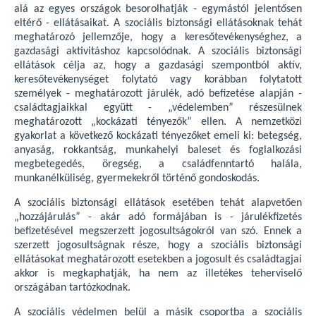
alá az egyes országok besorolhatják - egymástól jelentősen
eltérő - ellátásaikat. A szociális biztonsági ellátásoknak tehát
meghatározó jellemzője, hogy a keresőtevékenységhez, a
gazdasági aktivitáshoz kapcsolódnak. A szociális biztonsági
ellátások célja az, hogy a gazdasági szempontból aktív,
keresőtevékenységet folytató vagy korábban folytatott
személyek - meghatározott járulék, adó befizetése alapján -
családtagjaikkal együtt - „védelemben” részesülnek
meghatározott „kockázati tényezők” ellen. A nemzetközi
gyakorlat a következő kockázati tényezőket emeli ki: betegség,
anyaság, rokkantság, munkahelyi baleset és foglalkozási
megbetegedés, öregség, a családfenntartó halála,
munkanélküliség, gyermekekről történő gondoskodás.
A szociális biztonsági ellátások esetében tehát alapvetően
„hozzájárulás” - akár adó formájában is - járulékfizetés
befizetésével megszerzett jogosultságokról van szó. Ennek a
szerzett jogosultságnak része, hogy a szociális biztonsági
ellátásokat meghatározott esetekben a jogosult és családtagjai
akkor is megkaphatják, ha nem az illetékes teherviselő
országában tartózkodnak.
A szociális védelmen belül a másik csoportba a szociális