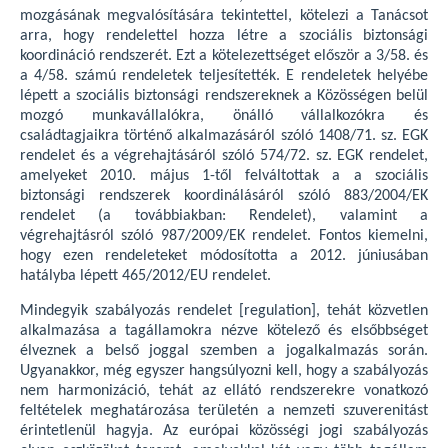
mozgásának megvalósítására tekintettel, kötelezi a Tanácsot
arra, hogy rendelettel hozza létre a szociális biztonsági
koordináció rendszerét. Ezt a kötelezettséget először a 3/58. és
a 4/58. számú rendeletek teljesítették. E rendeletek helyébe
lépett a szociális biztonsági rendszereknek a Közösségen belül
mozgó munkavállalókra, önálló vállalkozókra és
családtagjaikra történő alkalmazásáról szóló 1408/71. sz. EGK
rendelet és a végrehajtásáról szóló 574/72. sz. EGK rendelet,
amelyeket 2010. május 1-től felváltottak a a szociális
biztonsági rendszerek koordinálásáról szóló 883/2004/EK
rendelet (a továbbiakban: Rendelet), valamint a
végrehajtásról szóló 987/2009/EK rendelet. Fontos kiemelni,
hogy ezen rendeleteket módosította a 2012. júniusában
hatályba lépett 465/2012/EU rendelet.
Mindegyik szabályozás rendelet [regulation], tehát közvetlen
alkalmazása a tagállamokra nézve kötelező és elsőbbséget
élveznek a belső joggal szemben a jogalkalmazás során.
Ugyanakkor, még egyszer hangsúlyozni kell, hogy a szabályozás
nem harmonizáció, tehát az ellátó rendszerekre vonatkozó
feltételek meghatározása területén a nemzeti szuverenitást
érintetlenül hagyja. Az európai közösségi jogi szabályozás