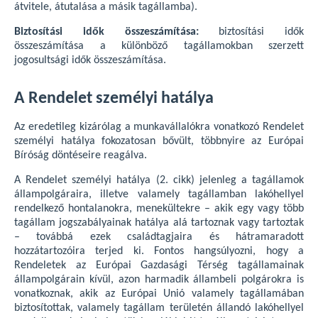
átvitele, átutalása a másik tagállamba).
Biztosítási idők összeszámítása:
biztosítási idők
összeszámítása a különböző tagállamokban szerzett
jogosultsági idők összeszámítása.
A Rendelet személyi hatálya
Az eredetileg kizárólag a munkavállalókra vonatkozó Rendelet
személyi hatálya fokozatosan bővült, többnyire az Európai
Bíróság döntéseire reagálva.
A Rendelet személyi hatálya (2. cikk) jelenleg a tagállamok
állampolgáraira, illetve valamely tagállamban lakóhellyel
rendelkező hontalanokra, menekültekre – akik egy vagy több
tagállam jogszabályainak hatálya alá tartoznak vagy tartoztak
– továbbá ezek családtagjaira és hátramaradott
hozzátartozóira terjed ki. Fontos hangsúlyozni, hogy a
Rendeletek az Európai Gazdasági Térség tagállamainak
állampolgárain kívül, azon harmadik állambeli polgárokra is
vonatkoznak, akik az Európai Unió valamely tagállamában
biztosítottak, valamely tagállam területén állandó lakóhellyel