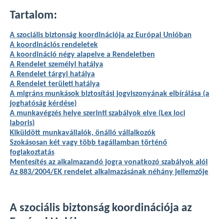
Tartalom:
A szociális biztonság koordinációja az Európai Unióban
A koordinációs rendeletek
A koordináció négy alapelve a Rendeletben
A Rendelet személyi hatálya
A Rendelet tárgyi hatálya
A Rendelet területi hatálya
A migráns munkások biztosítási jogviszonyának elbírálása (a
joghatóság kérdése)
A munkavégzés helye szerinti szabályok elve (Lex loci
laboris)
Kiküldött munkavállalók, önálló vállalkozók
Szokásosan két vagy több tagállamban történő
foglakoztatás
Mentesítés az alkalmazandó jogra vonatkozó szabályok alól
Az 883/2004/EK rendelet alkalmazásának néhány jellemzője
A szociális biztonság koordinációja az