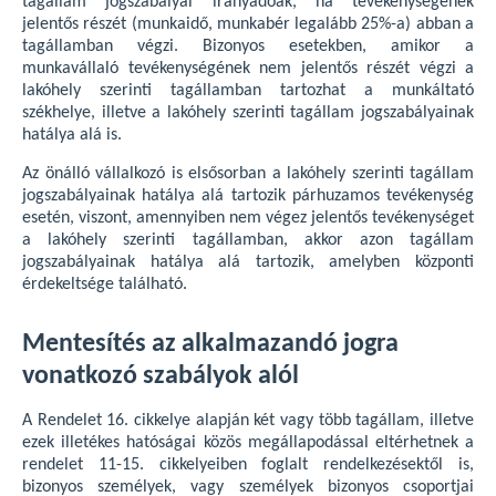
tagállam jogszabályai irányadóak, ha tevékenységének
jelentős részét (munkaidő, munkabér legalább 25%-a) abban a
tagállamban végzi. Bizonyos esetekben, amikor a
munkavállaló tevékenységének nem jelentős részét végzi a
lakóhely szerinti tagállamban tartozhat a munkáltató
székhelye, illetve a lakóhely szerinti tagállam jogszabályainak
hatálya alá is.
Az önálló vállalkozó is elsősorban a lakóhely szerinti tagállam
jogszabályainak hatálya alá tartozik párhuzamos tevékenység
esetén, viszont, amennyiben nem végez jelentős tevékenységet
a lakóhely szerinti tagállamban, akkor azon tagállam
jogszabályainak hatálya alá tartozik, amelyben központi
érdekeltsége található.
Mentesítés az alkalmazandó jogra
vonatkozó szabályok alól
A Rendelet 16. cikkelye alapján két vagy több tagállam, illetve
ezek illetékes hatóságai közös megállapodással eltérhetnek a
rendelet 11-15. cikkelyeiben foglalt rendelkezésektől is,
bizonyos személyek, vagy személyek bizonyos csoportjai