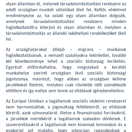
olyan államban él, melynek társadalombiztosítási rendszere az
adott országban munkát vállalókat öleli fel. Kettős védelmet
eredményezne az, ha valaki egy olyan államban dolgozik,
amelynek társadalombiztosítási rendszere minden
foglalkoztatottra kiterjed és olyan államban él, melyben a
társadalombiztosítás az állandó lakóhellyel rendelkezőket öleli
fel.
Az országhatárokat átlépő – migráns – munkások
foglalkoztatásának, a nemzeti szabályokra tekintettel, további
két következménye lehet a szociális biztonság területén.
Egyrészt előfordulhatna, hogy megszakad a korábbi
munkahelye szerinti országban lévő szociális biztonsági
jogviszonya, másrészt, hogy abban az országban kellene
járulékokat fizetnie, melyben csak rövidebb időt szándékozik
eltölteni és így esélye sem lenne az ellátások igénybevételére.
Az Európai Unióban a tagállamok szociális védelmi rendszerei
nem harmonizáltak, a jogosultság feltételeiről, az ellátások
köréről, azok színvonaláról, illetve a finanszírozási forrásokról,
a járulékok mértékéről a tagállamok szabadon döntenek. E
szuverenitásukról a tagállamok nem kívánnak lemondani és a
gyakorlat azt mutatja, hogy szigorúan ragaszkodnak a