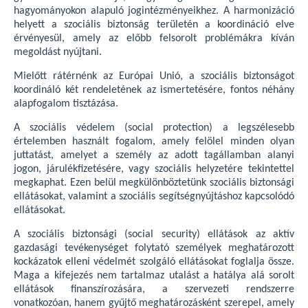
hagyományokon alapuló jogintézményeikhez. A harmonizáció
helyett a szociális biztonság területén a koordináció elve
érvényesül, amely az előbb felsorolt problémákra kíván
megoldást nyújtani.
Mielőtt rátérnénk az Európai Unió, a szociális biztonságot
koordináló két rendeletének az ismertetésére, fontos néhány
alapfogalom tisztázása.
A szociális védelem (social protection) a legszélesebb
értelemben használt fogalom, amely felölel minden olyan
juttatást, amelyet a személy az adott tagállamban alanyi
jogon, járulékfizetésére, vagy szociális helyzetére tekintettel
megkaphat. Ezen belül megkülönböztetünk szociális biztonsági
ellátásokat, valamint a szociális segítségnyújtáshoz kapcsolódó
ellátásokat.
A szociális biztonsági (social security) ellátások az aktív
gazdasági tevékenységet folytató személyek meghatározott
kockázatok elleni védelmét szolgáló ellátásokat foglalja össze.
Maga a kifejezés nem tartalmaz utalást a hatálya alá sorolt
ellátások finanszírozására, a szervezeti rendszerre
vonatkozóan, hanem gyűjtő meghatározásként szerepel, amely