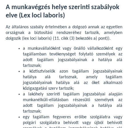
A munkavégzés helye szerinti szabályok
elve (Lex loci laboris)
Az általános szabály értelmében a dolgozó annak az egyetlen
országnak a biztosítási rendszeréhez tartozik, amelyben
dolgozik (lex loci laboris) (11. cikk (3) bekezdés a) pont)).
a munkavállalóként vagy önálló vállalkozóként egy
tagállamban tevékenységet folytató személyek az
adott tagállam jogszabályainak a hatálya alá
tartoznak;
a köztisztviselők azon tagállam jogszabályainak
hatálya alá tartoznak, amely tagállam
jogszabályainak hatálya alá az őket alkalmazó
közigazgatási szerv tartozik;
a lakóhely szerinti tagállam jogszabályai alapján
munkanélküli-ellátásban részesülő személyek az
adott tagállam jogszabályainak a hatálya alá
tartoznak;
egy tagállam fegyveres erőibe szolgálatra vagy
polgári szolgálatra behívott vagy újból behívott