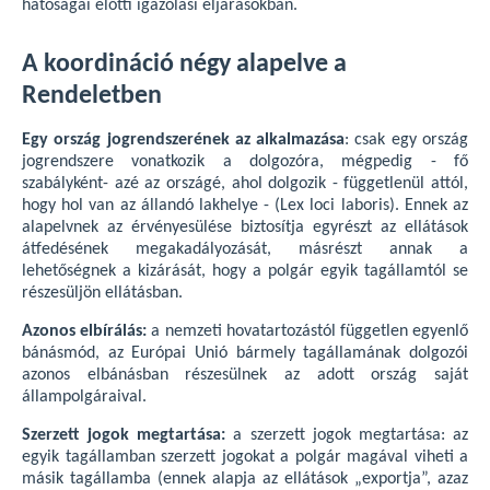
hatóságai előtti igazolási eljárásokban.
A koordináció négy alapelve a
Rendeletben
Egy ország jogrendszerének az alkalmazása
: csak egy ország
jogrendszere vonatkozik a dolgozóra, mégpedig - fő
szabályként- azé az országé, ahol dolgozik - függetlenül attól,
hogy hol van az állandó lakhelye - (Lex loci laboris). Ennek az
alapelvnek az érvényesülése biztosítja egyrészt az ellátások
átfedésének megakadályozását, másrészt annak a
lehetőségnek a kizárását, hogy a polgár egyik tagállamtól se
részesüljön ellátásban.
Azonos elbírálás:
a nemzeti hovatartozástól független egyenlő
bánásmód, az Európai Unió bármely tagállamának dolgozói
azonos elbánásban részesülnek az adott ország saját
állampolgáraival.
Szerzett jogok megtartása:
a szerzett jogok megtartása: az
egyik tagállamban szerzett jogokat a polgár magával viheti a
másik tagállamba (ennek alapja az ellátások „exportja”, azaz