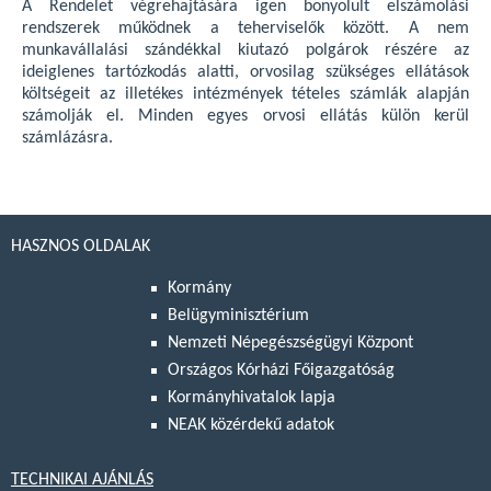
A Rendelet végrehajtására igen bonyolult elszámolási
rendszerek működnek a teherviselők között. A nem
munkavállalási szándékkal kiutazó polgárok részére az
ideiglenes tartózkodás alatti, orvosilag szükséges ellátások
költségeit az illetékes intézmények tételes számlák alapján
számolják el. Minden egyes orvosi ellátás külön kerül
számlázásra.
HASZNOS OLDALAK
Kormány
Belügyminisztérium
Nemzeti Népegészségügyi Központ
Országos Kórházi Főigazgatóság
Kormányhivatalok lapja
NEAK közérdekű adatok
TECHNIKAI AJÁNLÁS