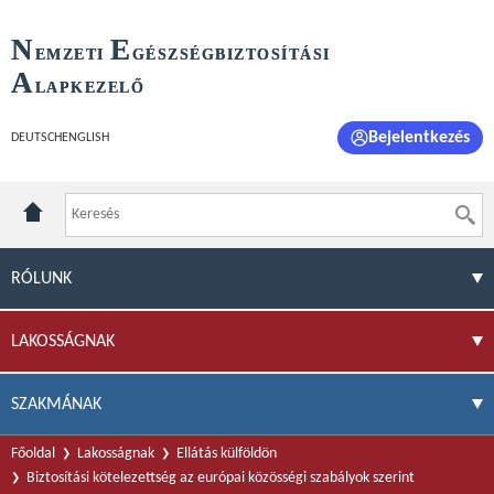
N
E
EMZETI
GÉSZSÉGBIZTOSÍTÁSI
A
LAPKEZELŐ
Bejelentkezés
DEUTSCH
ENGLISH
RÓLUNK
LAKOSSÁGNAK
SZAKMÁNAK
Főoldal
Lakosságnak
Ellátás külföldön
Biztosítási kötelezettség az európai közösségi szabályok szerint