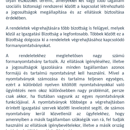
olyan eszközöket teremt, amelyekkel két vagy több tagállam
szociális biztonsági rendszerei között a kapcsolat létrehozható
a jogosultságok megállapítása és az ellátások biztosítása
érdekében.
A rendeletek végrehajtására több bizottság is felügyel, melyek
közül az Igazgatási Bizottság a legfontosabb. Többek között ez a
Bizottság dolgozza ki a rendeletek végrehajtásához kapcsolódó
formanyomtatványokat.
A rendeletekhez meglehetősen nagy számú
formanyomtatvány tartozik. Az ellátások igényléséhez, illetve
a jogosultságok igazolására minden tagállamban azonos
formájú és tartalmú nyomtatványt kell használni. Mivel a
nyomtatványok számozása és tartalma teljesen egységes,
ezért a különböző nyelven kitöltött nyomtatványokkal való
ügyintézés nem okoz különösebben nagy problémát, persze
csak akkor, ha tisztában vagyunk az egyes nyomtatványok
funkciójával. A nyomtatványok többsége a végrehajtásban
érintett igazgatási szervek közötti levelezést segíti, de számos
nyomtatvány kerül közvetlenül az ügyfelekhez, hogy
amennyiben a másik tagállamban szükségük van rá, fel tudják
használni az ellátások igénybevételekor, illetve a másik ország