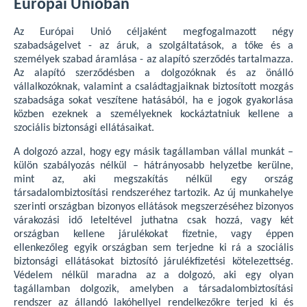
Európai Unióban
Az Európai Unió céljaként megfogalmazott négy
szabadságelvet - az áruk, a szolgáltatások, a tőke és a
személyek szabad áramlása - az alapító szerződés tartalmazza.
Az alapító szerződésben a dolgozóknak és az önálló
vállalkozóknak, valamint a családtagjaiknak biztosított mozgás
szabadsága sokat veszítene hatásából, ha e jogok gyakorlása
közben ezeknek a személyeknek kockáztatniuk kellene a
szociális biztonsági ellátásaikat.
A dolgozó azzal, hogy egy másik tagállamban vállal munkát –
külön szabályozás nélkül – hátrányosabb helyzetbe kerülne,
mint az, aki megszakítás nélkül egy ország
társadalombiztosítási rendszeréhez tartozik. Az új munkahelye
szerinti országban bizonyos ellátások megszerzéséhez bizonyos
várakozási idő leteltével juthatna csak hozzá, vagy két
országban kellene járulékokat fizetnie, vagy éppen
ellenkezőleg egyik országban sem terjedne ki rá a szociális
biztonsági ellátásokat biztosító járulékfizetési kötelezettség.
Védelem nélkül maradna az a dolgozó, aki egy olyan
tagállamban dolgozik, amelyben a társadalombiztosítási
rendszer az állandó lakóhellyel rendelkezőkre terjed ki és