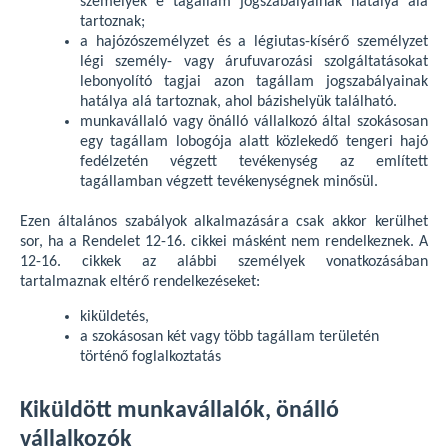
személyek e tagállam jogszabályainak hatálya alá
tartoznak;
a hajózószemélyzet és a légiutas-kísérő személyzet
légi személy- vagy árufuvarozási szolgáltatásokat
lebonyolító tagjai azon tagállam jogszabályainak
hatálya alá tartoznak, ahol bázishelyük található.
munkavállaló vagy önálló vállalkozó által szokásosan
egy tagállam lobogója alatt közlekedő tengeri hajó
fedélzetén végzett tevékenység az említett
tagállamban végzett tevékenységnek minősül.
Ezen általános szabályok alkalmazására csak akkor kerülhet
sor, ha a Rendelet 12-16. cikkei másként nem rendelkeznek. A
12-16. cikkek az alábbi személyek vonatkozásában
tartalmaznak eltérő rendelkezéseket:
kiküldetés,
a szokásosan két vagy több tagállam területén
történő foglalkoztatás
Kiküldött munkavállalók, önálló
vállalkozók