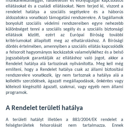
munkanélküliséggel, halálesettel és előnyugdíjjal kapcsolatos
ellátásokat és a családi ellátásokat. Nem terjed ki, viszont a
rendelet hatálya a szociális segélyekre és a háborús
áldozatokra vonatkozó támogatási rendszerekre. A tagállamok
bonyolult szociális védelmi rendszereiben egyre nehezebb
különbséget tenni a szociális segély és a szociális biztonsági
ellátások között, ezért az Európai Bíróság további
kritériumokat állapított meg az elhatároláshoz. A Bírósági
döntés értelmében, amennyiben a szociális ellátás kapcsolódik
a felsorolt hagyományos kockázatok valamelyikéhez és a belső
jogszabályok garantálják az ellátáshoz való jogot, akkor a
Rendelet hatálya alá tartozónak nyilvánította. Meg kell még
említeni, hogy a Rendelet hatálya csak az állami biztosítási
rendszerekre vonatkozik, így nem tartoznak a hatálya alá a
kollektív szerződések, ágazati megállapodások, önkéntes vagy
kötelező kiegészítő ágazati, szakmai, vagy egyéb nem állami
programok.
A Rendelet területi hatálya
A területi hatályt illetően a 883/2004/EK rendelet a
felségterületek felsorolását nem tartalmazza. Ennek