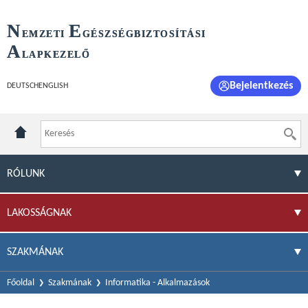
N
E
EMZETI
GÉSZSÉGBIZTOSÍTÁSI
A
LAPKEZELŐ
Bejelentkezés
DEUTSCH
ENGLISH
RÓLUNK
LAKOSSÁGNAK
SZAKMÁNAK
Főoldal
Szakmának
Informatika - Alkalmazások