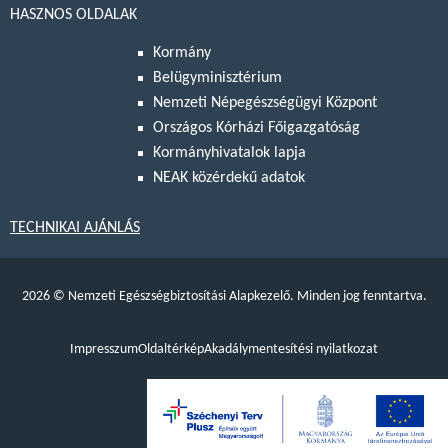
HASZNOS OLDALAK
Kormány
Belügyminisztérium
Nemzeti Népegészségügyi Központ
Országos Kórházi Főigazgatóság
Kormányhivatalok lapja
NEAK közérdekű adatok
TECHNIKAI AJÁNLÁS
2026
©
Nemzeti Egészségbiztosítási Alapkezelő. Minden jog fenntartva.
Impresszum
Oldaltérkép
Akadálymentesítési nyilatkozat