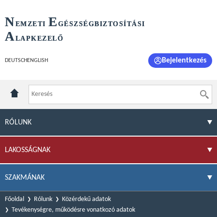
N
E
EMZETI
GÉSZSÉGBIZTOSÍTÁSI
A
LAPKEZELŐ
Bejelentkezés
DEUTSCH
ENGLISH
RÓLUNK
LAKOSSÁGNAK
SZAKMÁNAK
Főoldal
Rólunk
Közérdekű adatok
Tevékenységre, működésre vonatkozó adatok