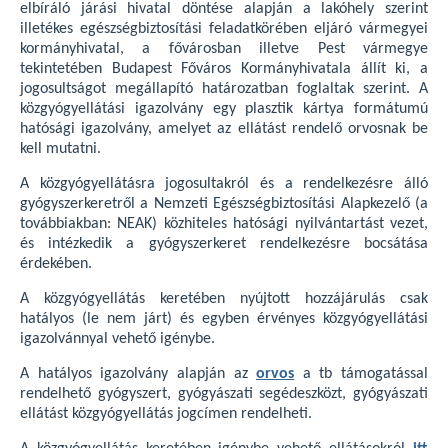
elbíráló járási hivatal döntése alapján a lakóhely szerint
illetékes egészségbiztosítási feladatkörében eljáró vármegyei
kormányhivatal, a fővárosban illetve Pest vármegye
tekintetében Budapest Főváros Kormányhivatala állít ki, a
jogosultságot megállapító határozatban foglaltak szerint. A
közgyógyellátási igazolvány egy plasztik kártya formátumú
hatósági igazolvány, amelyet az ellátást rendelő orvosnak be
kell mutatni.
A közgyógyellátásra jogosultakról és a rendelkezésre álló
gyógyszerkeretről a Nemzeti Egészségbiztosítási Alapkezelő (a
továbbiakban: NEAK) közhiteles hatósági nyilvántartást vezet,
és intézkedik a gyógyszerkeret rendelkezésre bocsátása
érdekében.
A közgyógyellátás keretében nyújtott hozzájárulás csak
hatályos (le nem járt) és egyben érvényes közgyógyellátási
igazolvánnyal vehető igénybe.
A hatályos igazolvány alapján az
orvos
a tb támogatással
rendelhető gyógyszert, gyógyászati segédeszközt, gyógyászati
ellátást közgyógyellátás jogcímen rendelheti.