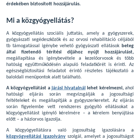
érdekében biztosított hozzájárulás.
Mi a közgyógyellátás?
A közgyógyellátás szociális juttatás, amely a gyógyszerek,
gyógyászati segédeszközök és az orvosi rehabilitáció céljából
tb támogatással igénybe vehető gyógyászati ellátások
beteg
által fizetendő térítési díjához nyújt hozzájárulást,
megállapítása és igénybevétele a kezelőorvosok és több
hatóság együttműködésén alapuló feladatkörét is érinti. Az
egészségbiztosítási feladatot érintő részletes tájékoztató a
baloldali menüpontok alatt található.
A közgyógyellátást a
járási hivatalnál
lehet kérelmezni,
ahol
hatósági eljárás során megvizsgálják a jogosultsági
feltételeket és megállapítják a gyógyszerkeretet. Az eljárás
során figyelembe vett rendszeres gyógyító ellátásokat a
közgyógyellátást igénylő kérelmére – a kérelem benyújtása
előtt – a háziorvos igazolja.
A közgyógyellátásra való jogosultság igazolására a
közgyógyellátási igazolvány
szolgál, amelyet a jogosultságot