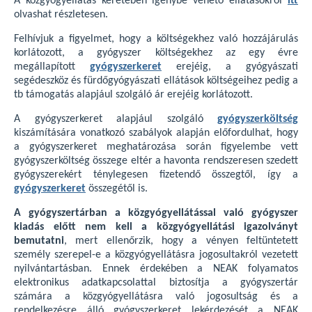
A közgyógyellátás keretében igénybe vehető ellátásokról
itt
olvashat részletesen.
Felhívjuk a figyelmet, hogy a költségekhez való hozzájárulás
korlátozott, a gyógyszer költségekhez az egy évre
megállapított
gyógyszerkeret
erejéig, a gyógyászati
segédeszköz és fürdőgyógyászati ellátások költségeihez pedig a
tb támogatás alapjául szolgáló ár erejéig korlátozott.
A gyógyszerkeret alapjául szolgáló
gyógyszerköltség
kiszámítására vonatkozó szabályok alapján előfordulhat, hogy
a gyógyszerkeret meghatározása során figyelembe vett
gyógyszerköltség összege eltér a havonta rendszeresen szedett
gyógyszerekért ténylegesen fizetendő összegtől, így a
gyógyszerkeret
összegétől is.
A gyógyszertárban a közgyógyellátással való gyógyszer
kiadás előtt nem kell a közgyógyellátási igazolványt
bemutatni
, mert ellenőrzik, hogy a vényen feltüntetett
személy szerepel-e a közgyógyellátásra jogosultakról vezetett
nyilvántartásban. Ennek érdekében a NEAK folyamatos
elektronikus adatkapcsolattal biztosítja a gyógyszertár
számára a közgyógyellátásra való jogosultság és a
rendelkezésre álló gyógyszerkeret lekérdezését a NEAK