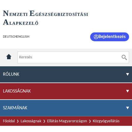
N
E
EMZETI
GÉSZSÉGBIZTOSÍTÁSI
A
LAPKEZELŐ
Bejelentkezés
DEUTSCH
ENGLISH
RÓLUNK
LAKOSSÁGNAK
SZAKMÁNAK
Főoldal
Lakosságnak
Ellátás Magyarországon
Közgyógyellátás