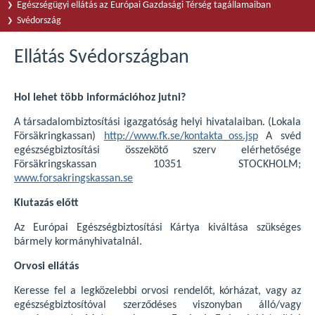
Egészségügyi ellátás az Európai Gazdasági Térség tagállamaiban
Svédország
Ellátás Svédországban
Hol lehet több információhoz jutni?
A társadalombiztosítási igazgatóság helyi hivatalaiban. (Lokala
Försäkringkassan)
http://www.fk.se/kontakta_oss.jsp
A svéd
egészségbiztosítási összekötő szerv elérhetősége
Försäkringskassan 10351 STOCKHOLM;
www.forsakringskassan.se
Kiutazás előtt
Az Európai Egészségbiztosítási Kártya kiváltása szükséges
bármely kormányhivatalnál.
Orvosi ellátás
Keresse fel a legközelebbi orvosi rendelőt, kórházat, vagy az
egészségbiztosítóval szerződéses viszonyban álló/vagy