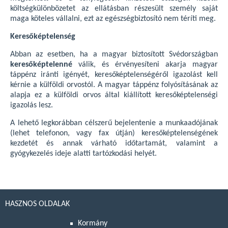
költségkülönbözetet az ellátásban részesült személy saját
maga köteles vállalni, ezt az egészségbiztosító nem téríti meg.
Keresőképtelenség
Abban az esetben, ha a magyar biztosított Svédországban
keresőképtelenné
válik, és érvényesíteni akarja magyar
táppénz iránti igényét, keresőképtelenségéről igazolást kell
kérnie a külföldi orvostól. A magyar táppénz folyósításának az
alapja ez a külföldi orvos által kiállított keresőképtelenségi
igazolás lesz.
A lehető legkorábban célszerű bejelentenie a munkaadójának
(lehet telefonon, vagy fax útján) keresőképtelenségének
kezdetét és annak várható időtartamát, valamint a
gyógykezelés ideje alatti tartózkodási helyét.
HASZNOS OLDALAK
Kormány