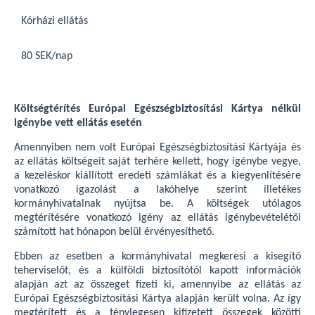
Kórházi ellátás
80 SEK/nap
Költségtérítés Európai Egészségbiztosítási Kártya nélkül
igénybe vett ellátás esetén
Amennyiben nem volt Európai Egészségbiztosítási Kártyája és
az ellátás költségeit saját terhére kellett, hogy igénybe vegye,
a kezeléskor kiállított eredeti számlákat és a kiegyenlítésére
vonatkozó igazolást a lakóhelye szerint illetékes
kormányhivatalnak nyújtsa be. A költségek utólagos
megtérítésére vonatkozó igény az ellátás igénybevételétől
számított hat hónapon belül érvényesíthető.
Ebben az esetben a kormányhivatal megkeresi a kisegítő
teherviselőt, és a külföldi biztosítótól kapott információk
alapján azt az összeget fizeti ki, amennyibe az ellátás az
Európai Egészségbiztosítási Kártya alapján került volna. Az így
megtérített és a ténylegesen kifizetett összegek közötti