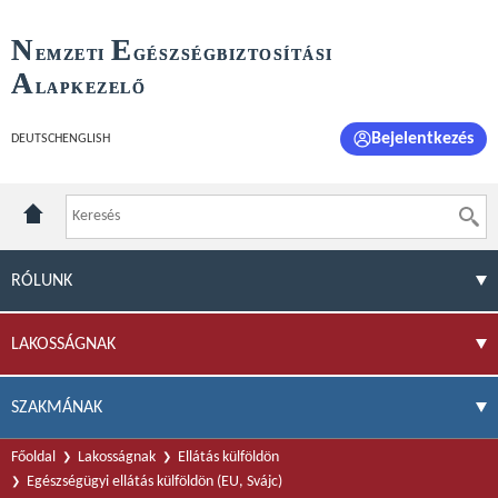
N
E
EMZETI
GÉSZSÉGBIZTOSÍTÁSI
A
LAPKEZELŐ
Bejelentkezés
DEUTSCH
ENGLISH
RÓLUNK
LAKOSSÁGNAK
SZAKMÁNAK
Főoldal
Lakosságnak
Ellátás külföldön
Egészségügyi ellátás külföldön (EU, Svájc)