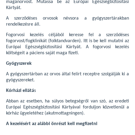
magánorvost. Mutassa be az Európai Egészségbiztosítási
Kártyát.
A szerződéses orvosok névsora a gyógyszertárakban
rendelkezésre áll.
Fogorvosi kezelés céljából keresse fel a szerződéses
fogorvost/fogklinikát (folktandvarden). Itt is be kell mutatni az
Európai Egészségbiztosítási Kártyát. A fogorvosi kezelés
költségeit a páciens saját maga fizeti.
Gyógyszerek
A gyógyszertárban az orvos által felírt receptre szolgálják ki a
gyógyszereket.
Kórházi ellátá
s
Abban az esetben, ha súlyos betegségről van szó, az eredeti
Európai Egészségbiztosítási Kártyával forduljon közvetlenül a
kórház ügyeletéhez (akutmottagningen).
A kezelésért az alábbi önrészt kell megfizetni