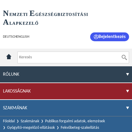
N
E
EMZETI
GÉSZSÉGBIZTOSÍTÁSI
A
LAPKEZELŐ
Bejelentkezés
DEUTSCH
ENGLISH
RÓLUNK
LAKOSSÁGNAK
SZAKMÁNAK
Főoldal
Szakmának
Publikus forgalmi adatok, elemzések
Gyógyító-megelőző ellátások
Fekvőbeteg-szakellátás