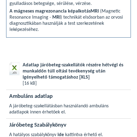
gyulladásos betegsége, sérülése, vérzése.
A mágneses magrezonancia képalkotás
MRI
(Magnetic
Resonance Imaging -
MRI
) technikát elsősorban az orvosi
diagnosztikában használják a test szerkezetének
leképezéséhez.
Adatlap járóbeteg-szakellátók részére hétvégi és
munkaidőn túli oltási tevékenység után
igényelhető támogatáshoz
[XLS]
[16 kB]
Ambuláns adatlap
A járóbeteg-szakellátásban használandó ambuláns
adatlapok
innen
érhetőek el.
Járóbeteg Szabálykönyv
A hatályos szabálykönyv
ide
kattintva érhető el.