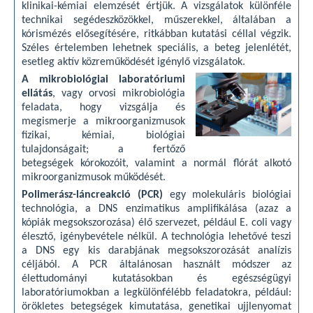
klinikai-kémiai elemzését értjük. A vizsgálatok különféle
technikai segédeszközökkel, műszerekkel, általában a
kórismézés elősegítésére, ritkábban kutatási céllal végzik.
Széles értelemben lehetnek speciális, a beteg jelenlétét,
esetleg aktív közreműködését igénylő vizsgálatok.
A mikrobiológiai laboratóriumi
ellátás
, vagy orvosi mikrobiológia
feladata, hogy vizsgálja és
megismerje a mikroorganizmusok
fizikai, kémiai, biológiai
tulajdonságait; a fertőző
betegségek kórokozóit, valamint a normál flórát alkotó
mikroorganizmusok működését.
Polimerász-láncreakció (PCR)
egy molekuláris biológiai
technológia, a DNS enzimatikus amplifikálása (azaz a
kópiák megsokszorozása) élő szervezet, például E. coli vagy
élesztő, igénybevétele nélkül. A technológia lehetővé teszi
a DNS egy kis darabjának megsokszorozását analízis
céljából. A PCR általánosan használt módszer az
élettudományi kutatásokban és egészségügyi
laboratóriumokban a legkülönfélébb feladatokra, például:
örökletes betegségek kimutatása, genetikai ujjlenyomat