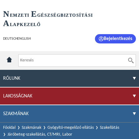
N
E
EMZETI
GÉSZSÉGBIZTOSÍTÁSI
A
LAPKEZELŐ
Bejelentkezés
DEUTSCH
ENGLISH
RÓLUNK
LAKOSSÁGNAK
SZAKMÁNAK
Főoldal
Szakmának
Gyógyító-megelőző ellátás
Szakellátás
Járóbeteg-szakellátás, CT/MRI, Labor