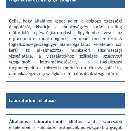
Foglalkozás-egészségügyi szolgálat
Célja, hogy általános képet adjon a dolgozó egészségi
állapotáról, kiszűrje a munkavégzés során esetleg
előforduló egészségkárosodást, figyelembe véve az
ergonómiai és munka-higiénés szempont rendszereket. A
foglalkozás-egészségügyi alapszolgáltatás keretében sor
kerül az alkalmazottak munkaköri alkalmassági
vizsgálatára, a vizsgálatokhoz szükséges
szakorvosi
vizsgálatok
kezdeményezésére, a foglalkozási
megbetegedések, fokozott expozíciós esetek kivizsgálására,
a munkavégzés egészségkárosító hatásainak vizsgálatára.
Laboratóriumi ellátások
Általános laboratóriumi ellátás
alatt szorosabb
értelemben a különböző testnedvek és vizsgálati anyagok