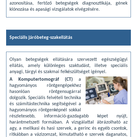
azonosítása, fertőző betegségek diagnosztikája, gének
klónozása és apasági vizsgálatok elvégzésére.
Speciális járóbeteg-szakellátás
Olyan betegségek ellátására szervezett egészségügyi
ellátás, amely különleges szaktudást, illetve speciális
anyagi, tárgyi és szakmai felkészültséget igényel.
A Komputertomográf (CT)
a
hagyományos röntgengépekhez
hasonlóan röntgensugárral
dolgozik. Speciális felvételi technika
és számítástechnika segítségével a
hagyományos röntgenképnél sokkal
részletesebb, információ-gazdagabb képet nyújt,
harántmetszeti formában. A vizsgálattal ábrázolható az
agy, a mellkasi és hasi szervek, a gerinc és egyéb csontok,
ritkábban a vázizomzat, kimutatható e szervek daganatos,