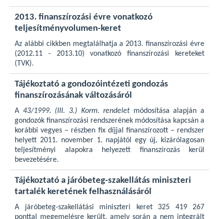
2013. finanszírozási évre vonatkozó
teljesítményvolumen-keret
Az alábbi cikkben megtalálhatja a 2013. finanszírozási évre
(2012.11 - 2013.10) vonatkozó finanszírozási kereteket
(TVK).
Tájékoztató a gondozóintézeti gondozás
finanszírozásának változásáról
A
43/1999. (III. 3.) Korm. rendelet
módosítása alapján a
gondozók finanszírozási rendszerének módosítása kapcsán a
korábbi vegyes – részben fix díjjal finanszírozott – rendszer
helyett 2011. november 1. napjától egy új, kizárólagosan
teljesítményi alapokra helyezett finanszírozás kerül
bevezetésére.
Tájékoztató a járóbeteg-szakellátás miniszteri
tartalék keretének felhasználásáról
A járóbeteg-szakellátási miniszteri keret 325 419 267
ponttal megemelésre került, amely során a nem integrált