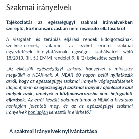
Szakmai irányelvek
Tájékoztatás az egészségügyi szakmai irányelvekben
szereplő, közfinanszírozásban nem részesülő ellátásokról
A vizsgálati és terápiás eljárási rendek kidolgozásának,
szerkesztésének, valamint az ezeket érintő szakmai
egyeztetések lefolytatásának egységes szabályairól szóló
18/2013. (III. 5.) EMMI rendelet 9. § (2) bekezdése szerint:
„
Az elkészült egészségügyi szakmai irányelvet a miniszter
megküldi a NEAK-nak.
A NEAK
60 napon belül
nyilatkozik
arról, hogy
az egészségügyi szakmai irányelv véglegesítésének
időpontjában
az egészségügyi szakmai irányelv ajánlásai közül
melyek azok, amelyek a közfinanszírozásba nem befogadott
eljárások.
Az erről készült dokumentumot a NEAK a hivatalos
honlapján jelenteti meg, és az az egészségügyi szakmai
irányelvek
honlapján
keresztül is elérhető
.”
A szakmai irányelvek nyilvántartása