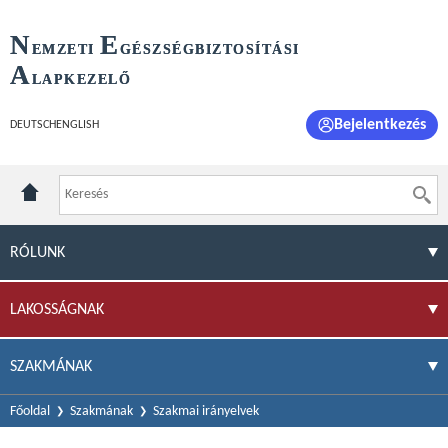
N
E
EMZETI
GÉSZSÉGBIZTOSÍTÁSI
A
LAPKEZELŐ
Bejelentkezés
DEUTSCH
ENGLISH
RÓLUNK
LAKOSSÁGNAK
SZAKMÁNAK
Főoldal
Szakmának
Szakmai irányelvek