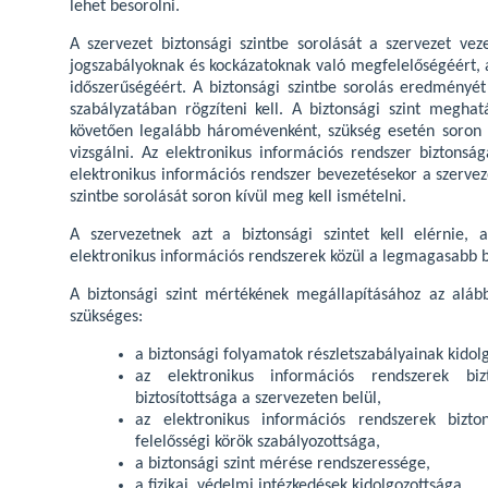
lehet besorolni.
A szervezet biztonsági szintbe sorolását a szervezet vez
jogszabályoknak és kockázatoknak való megfelelőségéért, a
időszerűségéért. A biztonsági szintbe sorolás eredményét
szabályzatában rögzíteni kell. A biztonsági szint meghat
követően legalább háromévenként, szükség esetén soron k
vizsgálni. Az elektronikus információs rendszer biztonságá
elektronikus információs rendszer bevezetésekor a szervez
szintbe sorolását soron kívül meg kell ismételni.
A szervezetnek azt a biztonsági szintet kell elérnie,
elektronikus információs rendszerek közül a legmagasabb bi
A biztonsági szint mértékének megállapításához az alább
szükséges:
a biztonsági folyamatok részletszabályainak kidol
az elektronikus információs rendszerek biz
biztosítottsága a szervezeten belül,
az elektronikus információs rendszerek bizto
felelősségi körök szabályozottsága,
a biztonsági szint mérése rendszeressége,
a fizikai, védelmi intézkedések kidolgozottsága,