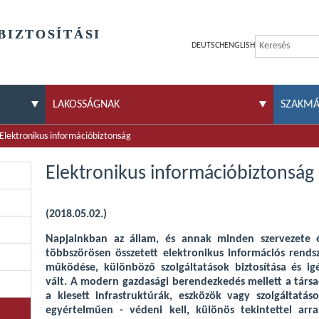
BIZTOSÍTÁSI
DEUTSCH
ENGLISH
LAKOSSÁGNAK
SZAKM
Elektronikus információbiztonság
Elektronikus információbiztonság
(2018.05.02.)
Napjainkban az állam, és annak minden szervezete és
többszörösen összetett elektronikus információs rends
működése, különböző szolgáltatások biztosítása és ig
vált. A modern gazdasági berendezkedés mellett a társa
a kiesett infrastruktúrák, eszközök vagy szolgáltatá
egyértelműen - védeni kell, különös tekintettel ar