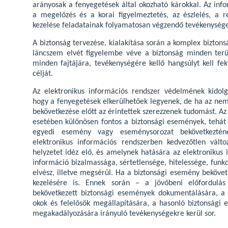
arányosak a fenyegetések által okozható károkkal. Az info
a megelőzés és a korai figyelmeztetés, az észlelés, a 
kezelése feladatainak folyamatosan végzendő tevékenysége
A biztonság tervezése, kialakítása során a komplex biztons
láncszem elvét figyelembe véve a biztonság minden terül
minden fajtájára, tevékenységére kellő hangsúlyt kell fe
célját.
Az elektronikus információs rendszer védelmének kidolg
hogy a fenyegetések elkerülhetőek legyenek, de ha az nem
bekövetkezése előtt az érintettek szerezzenek tudomást. Az
esetében különösen fontos a biztonsági események, tehát
egyedi esemény vagy eseménysorozat bekövetkeztén
elektronikus információs rendszerben kedvezőtlen vált
helyzetet idéz elő, és amelynek hatására az elektronikus 
információ bizalmassága, sértetlensége, hitelessége, funkc
elvész, illetve megsérül. Ha a biztonsági esemény bekövetk
kezelésére is. Ennek során – a jövőbeni előfordulá
bekövetkezett biztonsági események dokumentálására, a
okok és felelősök megállapítására, a hasonló biztonsági
megakadályozására irányuló tevékenységekre kerül sor.