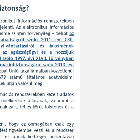
biztonság?
tronikus információs rendszerekben
elenti. Az elektronikus információs
delme szintén törvényileg –
tehát
az
zabadságról szól
ó 2011. évi CXII.
ilvántartásáról és lakcímének
, az egészségügyi és a hozzájuk
 szóló 1997. évi XLVII. törvényben
rmációbiztonságáról szóló 2013. évi
ópai Unió tagállamaiban közvetlenül
679 számú általános adatvédelmi
ek útján valósul meg.
rmációs rendszerekben kezelt adatok
endelkezésre állásának, valamint a
ak zárt, teljes körű, folytonos és a
ezni, hogy ez önmagában csak egy
tést figyelembe veszi és a rendszer
l és annak költségei hosszútávon