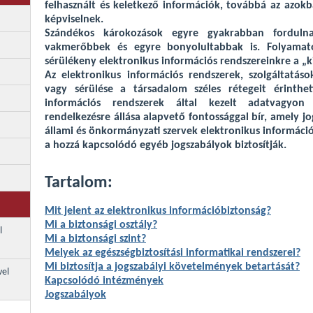
felhasznált és keletkező információk, továbbá az azok
képviselnek.
Szándékos károkozások egyre gyakrabban forduln
vakmerőbbek és egyre bonyolultabbak is. Folyamat
sérülékeny elektronikus információs rendszereinkre a „k
Az elektronikus információs rendszerek, szolgáltatá
vagy sérülése a társadalom széles rétegeit érinthe
információs rendszerek által kezelt adatvagyon 
rendelkezésre állása alapvető fontossággal bír, amely jo
állami és önkormányzati szervek elektronikus információ
a hozzá kapcsolódó egyéb jogszabályok biztosítják.
Tartalom:
Mit jelent az elektronikus információbiztonság?
Mi a biztonsági osztály?
l
Mi a biztonsági szint?
Melyek az egészségbiztosítási informatikai rendszerei?
Mi biztosítja a jogszabályi követelmények betartását?
vel
Kapcsolódó intézmények
Jogszabályok