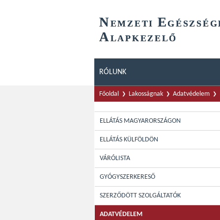
N
E
EMZETI
GÉSZSÉG
A
LAPKEZELŐ
RÓLUNK
Főoldal
Lakosságnak
Adatvédelem
ELLÁTÁS MAGYARORSZÁGON
ELLÁTÁS KÜLFÖLDÖN
VÁRÓLISTA
GYÓGYSZERKERESŐ
SZERZŐDÖTT SZOLGÁLTATÓK
ADATVÉDELEM