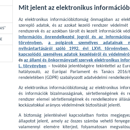
Mit jelent az elektronikus információ
Az elektronikus információbiztonság önmagában az elek
szereplő adatok, és az azokat kezelő rendszer védelmét j
AIS"
rendszerek és az azokban tárolt és kezelt információk vé
információs önrendelkezési jogról és az információs
SE
törvényben
,
a polgárok személyes adatainak ny
nyilvántartásáról szóló 1992. évi LXVI. törvényben
kapcsolódó személyes adatok kezeléséről és védelméről
és
az állami és önkormányzati szervek elektronikus info
L. törvényben
– továbbá jelentőségére tekintettel az Eur
hatályosuló, az Európai Parlament és Tanács 2016/
rendeletében (GDPR) szabályozott adatvédelmi rendelkezés
Az elektronikus információbiztonság az elektronikus info
és információk bizalmasságának, sértetlenségének és r
rendszer elemei sértetlenségének és rendelkezésre állásán
kockázatokkal arányos védelmének biztosítását jelenti.
A biztonság jelentésével kapcsolatban fontos megjegy
állapotot jelent, amely az összes számba vehető fenyege
valamennyi elemére kiterjed, folyamatosan megvalósu