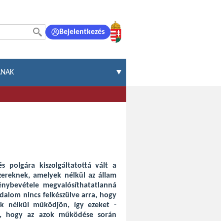
Bejelentkezés
ÁNAK
 polgára kiszolgáltatottá vált a
zereknek, amelyek nélkül az állam
énybevétele megvalósíthatatlanná
dalom nincs felkészülve arra, hogy
sok nélkül működjön, így ezeket -
ra, hogy az azok működése során