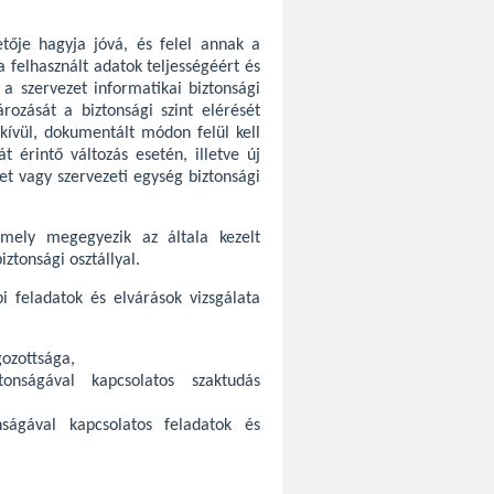
etője hagyja jóvá, és felel annak a
 felhasznált adatok teljességéért és
 a szervezet informatikai biztonsági
ározását a biztonsági szint elérését
ívül, dokumentált módon felül kell
t érintő változás esetén, illetve új
et vagy szervezeti egység biztonsági
 amely megegyezik az általa kezelt
ztonsági osztállyal.
i feladatok és elvárások vizsgálata
gozottsága,
tonságával kapcsolatos szaktudás
nságával kapcsolatos feladatok és