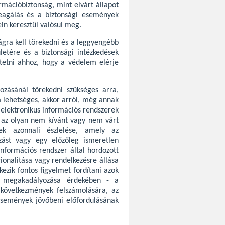
rmációbiztonság, mint elvárt állapot
reagálás és a biztonsági események
in keresztül valósul meg.
ágra kell törekedni és a leggyengébb
etére és a biztonsági intézkedések
ktetni ahhoz, hogy a védelem elérje
ozásánál törekedni szükséges arra,
 lehetséges, akkor arról, még annak
 elektronikus információs rendszerek
 az olyan nem kívánt vagy nem várt
ek azonnali észlelése, amely az
ozást vagy egy előzőleg ismeretlen
információs rendszer által hordozott
ionalitása vagy rendelkezésre állása
ezik fontos figyelmet fordítani azok
s megakadályozása érdekében - a
 következmények felszámolására, az
 események jövőbeni előfordulásának