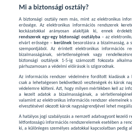
Mi a biztonsági osztály?
A biztonsági osztály nem más, mint az elektronikus info
erőssége. Az elektronikus információs rendszerek kere
kockázatokkal arányosan alakítják ki, ennek érdek
rendszerek egy-egy biztonsági osztályba
– az elektronik
elvárt erőssége –
kerülnek
besorolásra a bizalmasság, a s
szempontjából. Az érintett elektronikus információs r
bizalmasságának, sértetlenségének vagy rendelkezés
biztonsági osztályok 1-5-ig számozott fokozata alkal
párhuzamosan a védelmi előírások is szigorodnak.
Az információs rendszer védelmére fordított kiadások a 
csak a lehetségesen bekövetkező veszteségek és károk na
védelemre költeni. Azt, hogy milyen mértékben kell az in
a kezelt adatok a bizalmasságának, a sértetlenségéne
valamint az elektronikus információs rendszer elemeinek s
elvesztésével okozott károk nagyságrendjével lehet megálla
A hatályos jogi szabályozás a nemzeti adatvagyont kezelő r
létfontosságú információs rendszerelemek esetében a rend
ki, a különleges személyes adatokkal kapcsolatban pedig 