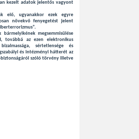
ban kezelt adatok jelentős vagyont
ak elő, ugyanakkor ezek egyre
osan növekvő fenyegetést jelent
iberterrorizmus”.
sok bármelyikének megsemmisülése
ti, továbbá az ezen elektronikus
bizalmassága, sértetlensége és
gszabályi és intézményi hátterét az
biztonságáról szóló törvény illetve