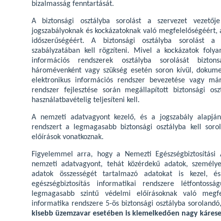
bizalmasság fenntartását.
A biztonsági osztályba sorolást a szervezet vezető
jogszabályoknak és kockázatoknak való megfelelőségéért, a
időszerűségéért. A biztonsági osztályba sorolást a s
szabályzatában kell rögzíteni. Mivel a kockázatok folya
információs rendszerek osztályba sorolását biztons
háromévenként vagy szükség esetén soron kívül, dokument
elektronikus információs rendszer bevezetése vagy má
rendszer fejlesztése során megállapított biztonsági os
használatbavételig teljesíteni kell.
A nemzeti adatvagyont kezelő, és a jogszabály alapján 
rendszert a legmagasabb biztonsági osztályba kell soro
előírások vonatkoznak.
Figyelemmel arra, hogy a Nemezti Egészségbiztosítási 
nemzeti adatvagyont, tehát közérdekű adatok, személye
adatok összességét tartalmazó adatokat is kezel, és 
egészségbiztosítás informatikai rendszere létfontoss
legmagasabb szintű védelmi előírásoknak való megfele
informatika rendszere 5-ös biztonsági osztályba sorolandó,
kisebb üzemzavar esetében is kiemelkedően nagy káres