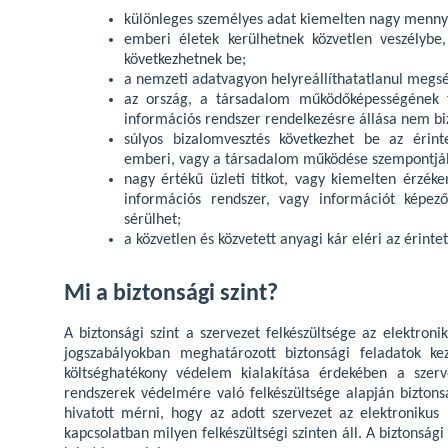
különleges személyes adat kiemelten nagy menny
emberi életek kerülhetnek közvetlen veszélybe
következhetnek be;
a nemzeti adatvagyon helyreállíthatatlanul megsé
az ország, a társadalom működőképességének fe
információs rendszer rendelkezésre állása nem biz
súlyos bizalomvesztés következhet be az érint
emberi, vagy a társadalom működése szempontjáb
nagy értékű üzleti titkot, vagy kiemelten érzéke
információs rendszer, vagy információt képe
sérülhet;
a közvetlen és közvetett anyagi kár eléri az érint
Mi a biztonsági szint?
A biztonsági szint a szervezet felkészültsége az elektron
jogszabályokban meghatározott biztonsági feladatok ke
költséghatékony védelem kialakítása érdekében a szerv
rendszerek védelmére való felkészültsége alapján biztonsá
hivatott mérni, hogy az adott szervezet az elektronikus
kapcsolatban milyen felkészültségi szinten áll. A biztonsági