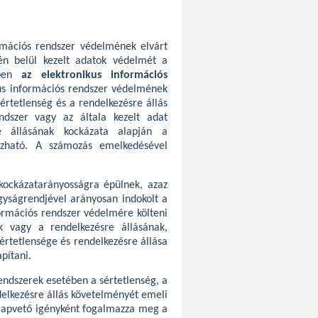
rmációs rendszer védelmének elvárt
tén belül kezelt adatok védelmét a
ében
az elektronikus információs
us információs rendszer védelmének
értetlenség és a rendelkezésre állás
endszer vagy az általa kezelt adat
re állásának kockázata alapján a
mazható. A számozás emelkedésével
kockázatarányosságra épülnek, azaz
gyságrendjével arányosan indokolt a
formációs rendszer védelmére költeni
k vagy a rendelkezésre állásának,
értetlensége és rendelkezésre állása
pítani.
endszerek esetében a sértetlenség, a
elkezésre állás követelményét emeli
alapvető igényként fogalmazza meg a