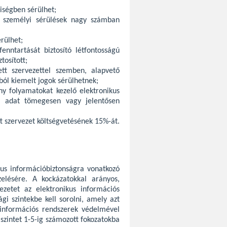
iségben sérülhet;
, személyi sérülések nagy számban
rülhet;
nntartását biztosító létfontosságú
tosított;
ett szervezettel szemben, alapvető
ól kiemelt jogok sérülhetnek;
ny folyamatokat kezelő elektronikus
ző adat tömegesen vagy jelentősen
ett szervezet költségvetésének 15%-át.
ikus információbiztonságra vonatkozó
zelésére. A kockázatokkal arányos,
ezetet az elektronikus információs
gi szintekbe kell sorolni, amely azt
 információs rendszerek védelmével
 szintet 1-5-ig számozott fokozatokba