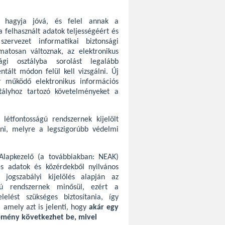
je hagyja jóvá, és felel annak a
 felhasznált adatok teljességéért és
zervezet informatikai biztonsági
matosan változnak, az elektronikus
ági osztályba sorolást legalább
ált módon felül kell vizsgálni. Új
r működő elektronikus információs
ztályhoz tartozó követelményeket a
létfontosságú rendszernek kijelölt
lni, melyre a legszigorúbb védelmi
Alapkezelő (a továbbiakban: NEAK)
s adatok és közérdekből nyilvános
jogszabályi kijelölés alapján az
ágú rendszernek minősül, ezért a
lést szükséges biztosítania, így
 amely azt is jelenti, hogy
akár egy
emény következhet be, mivel