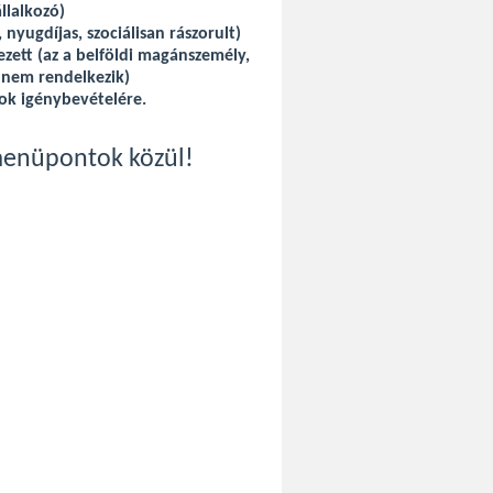
llalkozó)
 nyugdíjas, szociálisan rászorult)
lezett (az a belföldi magánszemély,
l nem rendelkezik)
ok igénybevételére.
enüpontok közül!