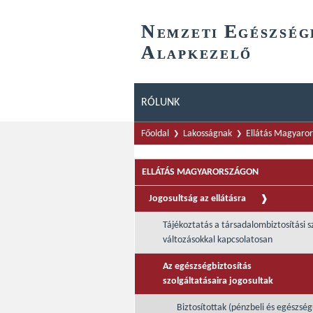
N
E
EMZETI
GÉSZSÉG
A
LAPKEZELŐ
RÓLUNK
Főoldal
Lakosságnak
Ellátás Magyaro
ELLÁTÁS MAGYARORSZÁGON
Jogosultság az ellátásra
Tájékoztatás a társadalombiztosítási s
változásokkal kapcsolatosan
Az egészségbiztosítás
szolgáltatásaira jogosultak
Biztosítottak (pénzbeli és egészség