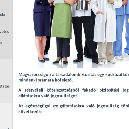
zóló
izetés
ág
Magyarországon a társadalombiztosítás egy kockázatközö
mindenki számára kötelező.
ztatás
A részvételi kötelezettségből fakadó biztosítási j
ellátásokra való jogosultságot.
Az egészségügyi szolgáltatásokra való jogosultság t
következők: