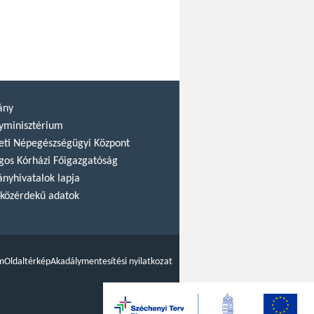
ány
yminisztérium
ti Népegészségügyi Központ
gos Kórházi Főigazgatóság
nyhivatalok lapja
közérdekű adatok
m
Oldaltérkép
Akadálymentesítési nyilatkozat