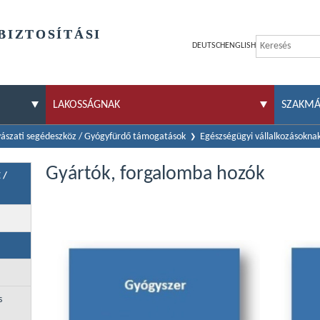
BIZTOSÍTÁSI
DEUTSCH
ENGLISH
LAKOSSÁGNAK
SZAKM
ászati segédeszköz / Gyógyfürdő támogatások
Egészségügyi vállalkozásokna
Gyártók, forgalomba hozók
 /
s