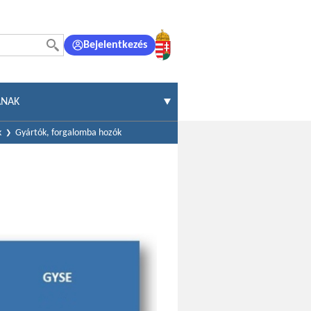
Bejelentkezés
ÁNAK
k
Gyártók, forgalomba hozók