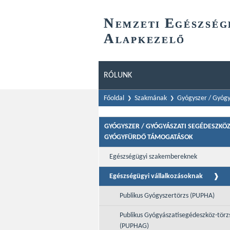
N
E
EMZETI
GÉSZSÉG
A
LAPKEZELŐ
RÓLUNK
Főoldal
Szakmának
Gyógyszer / Gyógy
GYÓGYSZER / GYÓGYÁSZATI SEGÉDESZKÖZ
GYÓGYFÜRDŐ TÁMOGATÁSOK
Egészségügyi szakembereknek
Egészségügyi vállalkozásoknak
Publikus Gyógyszertörzs (PUPHA)
Publikus Gyógyászatisegédeszköz-törz
(PUPHAG)