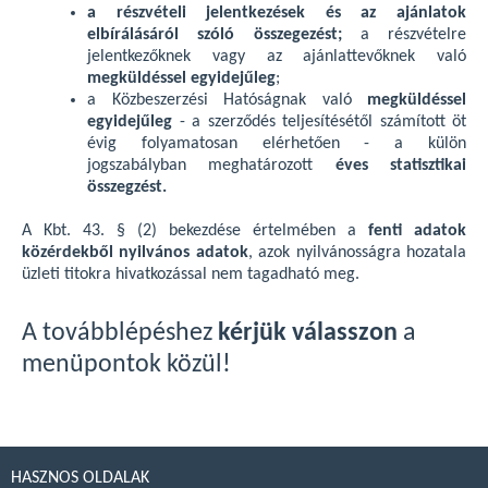
a részvételi jelentkezések és az ajánlatok
elbírálásáról szóló összegezést;
a részvételre
jelentkezőknek vagy az ajánlattevőknek való
megküldéssel egyidejűleg
;
a Közbeszerzési Hatóságnak való
megküldéssel
egyidejűleg
- a szerződés teljesítésétől számított öt
évig folyamatosan elérhetően - a külön
jogszabályban meghatározott
éves statisztikai
összegzést.
A Kbt. 43. § (2) bekezdése értelmében a
fenti adatok
közérdekből nyilvános adatok
, azok nyilvánosságra hozatala
üzleti titokra hivatkozással nem tagadható meg.
A továbblépéshez
kérjük válasszon
a
menüpontok közül!
HASZNOS OLDALAK