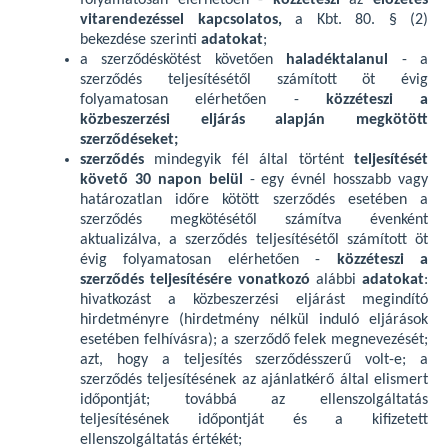
folyamatosan elérhetően -
közzéteszi
az
előzetes
vitarendezéssel kapcsolatos,
a Kbt. 80. § (2)
bekezdése szerinti
adatokat
;
a szerződéskötést követően
haladéktalanul
- a
szerződés teljesítésétől számított öt évig
folyamatosan elérhetően -
közzéteszi a
közbeszerzési eljárás alapján megkötött
szerződéseket;
szerződés
mindegyik fél által történt
teljesítését
követő 30 napon belül
- egy évnél hosszabb vagy
határozatlan időre kötött szerződés esetében a
szerződés megkötésétől számítva évenként
aktualizálva, a szerződés teljesítésétől számított öt
évig folyamatosan elérhetően -
közzéteszi a
szerződés teljesítésére vonatkozó
alábbi
adatokat
:
hivatkozást a közbeszerzési eljárást megindító
hirdetményre (hirdetmény nélkül induló eljárások
esetében felhívásra); a szerződő felek megnevezését;
azt, hogy a teljesítés szerződésszerű volt-e; a
szerződés teljesítésének az ajánlatkérő által elismert
időpontját; továbbá az ellenszolgáltatás
teljesítésének időpontját és a kifizetett
ellenszolgáltatás értékét;