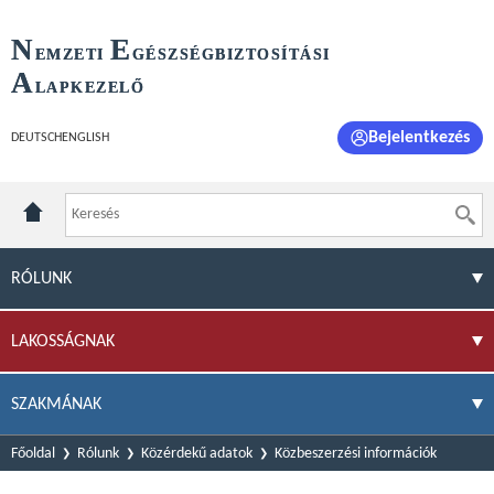
N
E
EMZETI
GÉSZSÉGBIZTOSÍTÁSI
A
LAPKEZELŐ
Bejelentkezés
DEUTSCH
ENGLISH
RÓLUNK
LAKOSSÁGNAK
SZAKMÁNAK
Főoldal
Rólunk
Közérdekű adatok
Közbeszerzési információk