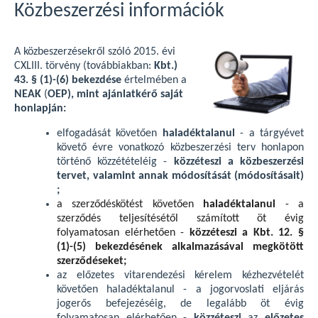
Közbeszerzési információk
A közbeszerzésekről szóló 2015. évi
CXLIII. törvény (továbbiakban:
Kbt.)
43. § (1)-(6) bekezdése
értelmében a
NEAK
(
OEP), mint ajánlatkérő saját
honlapján:
elfogadását követően
haladéktalanul
- a tárgyévet
követő évre vonatkozó közbeszerzési terv honlapon
történő közzétételéig -
közzéteszi a közbeszerzési
tervet, valamint annak módosítását (módosításait)
;
a szerződéskötést követően
haladéktalanul
- a
szerződés teljesítésétől számított öt évig
folyamatosan elérhetően -
közzéteszi a Kbt. 12. §
(1)-(5) bekezdésének alkalmazásával megkötött
szerződéseket;
az előzetes vitarendezési kérelem kézhezvételét
követően haladéktalanul - a jogorvoslati eljárás
jogerős befejezéséig, de legalább öt évig