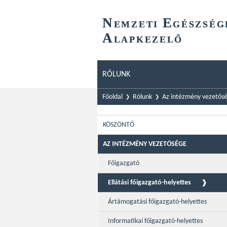
N
E
EMZETI
GÉSZSÉG
A
LAPKEZELŐ
RÓLUNK
Főoldal
Rólunk
Az intézmény vezetős
KÖSZÖNTŐ
AZ INTÉZMÉNY VEZETŐSÉGE
Főigazgató
Ellátási főigazgató-helyettes
Ártámogatási főigazgató-helyettes
Informatikai főigazgató-helyettes