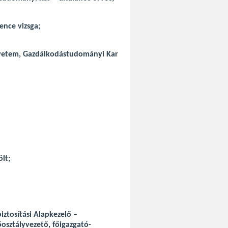
ence vizsga;
gyetem, Gazdálkodástudományi Kar
ölt;
iztosítási Alapkezelő –
őosztályvezető, főigazgató-