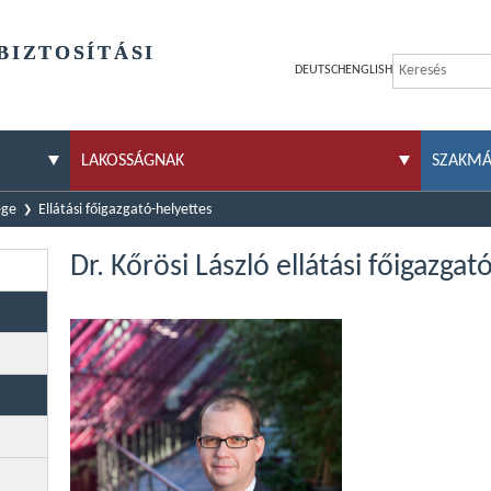
BIZTOSÍTÁSI
DEUTSCH
ENGLISH
LAKOSSÁGNAK
SZAKM
ége
Ellátási főigazgató-helyettes
Dr. Kőrösi László ellátási főigazgat