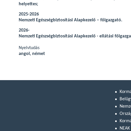
helyettes;
2025-2026
Nemzeti Egészségbiztosítási Alapkezelő – főigazgató.
2026-
Nemzeti Egészségbiztosítási Alapkezelő - ellátási főigazg
Nyelvtudás
angol, német
Korm
Belüg
Nemze
Orszá
Kormá
NEAK 