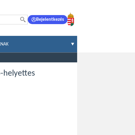
Bejelentkezés
ÁNAK
ó-helyettes