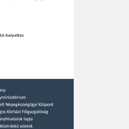
ató-helyettes
ány
yminisztérium
ti Népegészségügyi Központ
gos Kórházi Főigazgatóság
nyhivatalok lapja
közérdekű adatok