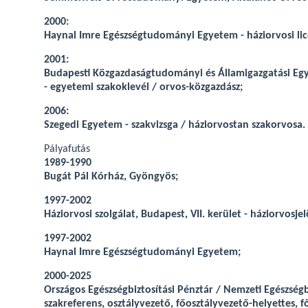
2000:
Haynal Imre Egészségtudományi Egyetem - háziorvosi lic
2001:
Budapesti Közgazdaságtudományi és Államigazgatási E
- egyetemi szakoklevél / orvos-közgazdász;
2006:
Szegedi Egyetem - szakvizsga / háziorvostan szakorvosa.
Pályafutás
1989-1990
Bugát Pál Kórház, Gyöngyös;
1997-2002
Háziorvosi szolgálat, Budapest, VII. kerület - háziorvosjel
1997-2002
Haynal Imre Egészségtudományi Egyetem;
2000-2025
Országos Egészségbiztosítási Pénztár / Nemzeti Egészségb
szakreferens, osztályvezető, főosztályvezető-helyettes, f