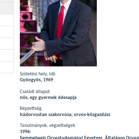
Születési hely, idő
Gyöngyös, 1969
Családi állapot
nős, egy gyermek édesapja
Képzettség
háziorvostan szakorvosa; orvos-közgazdász
Tanulmányok, végzettségek
1996:
Semmelweis Orvostudományi Egyetem, Általános Orvost