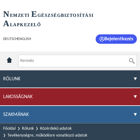
N
E
EMZETI
GÉSZSÉGBIZTOSÍTÁSI
A
LAPKEZELŐ
Bejelentkezés
DEUTSCH
ENGLISH
RÓLUNK
LAKOSSÁGNAK
SZAKMÁNAK
Főoldal
Rólunk
Közérdekű adatok
Tevékenységre, működésre vonatkozó adatok