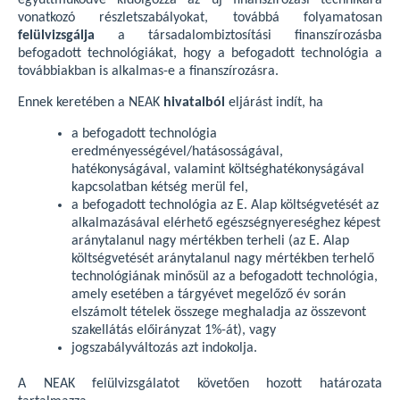
együttműködve kidolgozza az új finanszírozási technikára
vonatkozó részletszabályokat, továbbá folyamatosan
felülvizsgálja
a társadalombiztosítási finanszírozásba
befogadott technológiákat, hogy a befogadott technológia a
továbbiakban is alkalmas-e a finanszírozásra.
Ennek keretében a NEAK
hivatalból
eljárást indít, ha
a befogadott technológia
eredményességével/hatásosságával,
hatékonyságával, valamint költséghatékonyságával
kapcsolatban kétség merül fel,
a befogadott technológia az E. Alap költségvetését az
alkalmazásával elérhető egészségnyereséghez képest
aránytalanul nagy mértékben terheli (az E. Alap
költségvetését aránytalanul nagy mértékben terhelő
technológiának minősül az a befogadott technológia,
amely esetében a tárgyévet megelőző év során
elszámolt tételek összege meghaladja az összevont
szakellátás előirányzat 1%-át), vagy
jogszabályváltozás azt indokolja.
A NEAK felülvizsgálatot követően hozott határozata