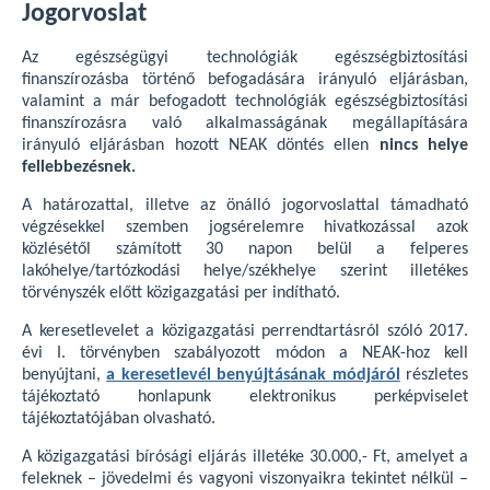
Jogorvoslat
Az egészségügyi technológiák egészségbiztosítási
finanszírozásba történő befogadására irányuló eljárásban,
valamint a már befogadott technológiák egészségbiztosítási
finanszírozásra való alkalmasságának megállapítására
irányuló eljárásban hozott NEAK döntés ellen
nincs helye
fellebbezésnek.
A határozattal, illetve az önálló jogorvoslattal támadható
végzésekkel szemben jogsérelemre hivatkozással azok
közlésétől számított 30 napon belül a felperes
lakóhelye/tartózkodási helye/székhelye szerint illetékes
törvényszék előtt közigazgatási per indítható.
A keresetlevelet a közigazgatási perrendtartásról szóló 2017.
évi I. törvényben szabályozott módon a NEAK-hoz kell
benyújtani,
a keresetlevél benyújtásának módjáról
részletes
tájékoztató honlapunk elektronikus perképviselet
tájékoztatójában olvasható.
A közigazgatási bírósági eljárás illetéke 30.000,- Ft, amelyet a
feleknek – jövedelmi és vagyoni viszonyaikra tekintet nélkül –