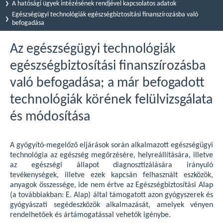
A hatósági ügyek intézésének rendjével kapcsolatos adatok
Egészségügyi technológiák egészségbiztosítási finanszírozásba való
befogadása
Az egészségügyi technológiák
egészségbiztosítási finanszírozásba
való befogadása; a már befogadott
technológiák körének felülvizsgálata
és módosítása
A gyógyító-megelőző eljárások során alkalmazott egészségügyi
technológia az egészség megőrzésére, helyreállítására, illetve
az egészségi állapot diagnosztizálására irányuló
tevékenységek, illetve ezek kapcsán felhasznált eszközök,
anyagok összessége, ide nem értve az Egészségbiztosítási Alap
(a továbbiakban: E. Alap) által támogatott azon gyógyszerek és
gyógyászati segédeszközök alkalmazását, amelyek vényen
rendelhetőek és ártámogatással vehetők igénybe.