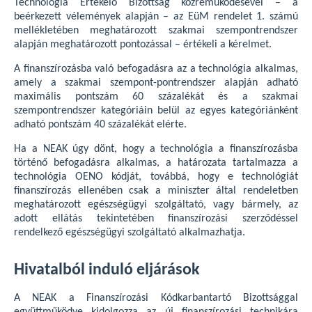
Technológia Értékelő Bizottság közreműködésével – a
beérkezett vélemények alapján – az EüM rendelet 1. számú
mellékletében meghatározott szakmai szempontrendszer
alapján meghatározott pontozással – értékeli a kérelmet.
A finanszírozásba való befogadásra az a technológia alkalmas,
amely a szakmai szempont-pontrendszer alapján adható
maximális pontszám 60 százalékát és a szakmai
szempontrendszer kategóriáin belül az egyes kategóriánként
adható pontszám 40 százalékát elérte.
Ha a NEAK úgy dönt, hogy a technológia a finanszírozásba
történő befogadásra alkalmas, a határozata tartalmazza a
technológia OENO kódját, továbbá, hogy e technológiát
finanszírozás ellenében csak a miniszter által rendeletben
meghatározott egészségügyi szolgáltató, vagy bármely, az
adott ellátás tekintetében finanszírozási szerződéssel
rendelkező egészségügyi szolgáltató alkalmazhatja.
Hivatalból induló eljárások
A NEAK a Finanszírozási Kódkarbantartó Bizottsággal