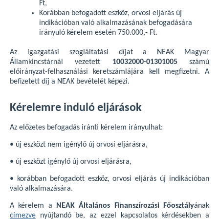
Ft,
Korábban befogadott eszköz, orvosi eljárás új
indikációban való alkalmazásának befogadására
irányuló kérelem esetén 750.000,- Ft.
Az igazgatási szogláltatási díjat a NEAK Magyar
Államkincstárnál vezetett
10032000-01301005
számú
előirányzat-felhasználási keretszámlájára kell megfizetni. A
befizetett díj a NEAK bevételét képezi.
Kérelemre induló eljárások
Az előzetes befogadás iránti kérelem irányulhat:
• új eszközt nem igénylő új orvosi eljárásra,
• új eszközt igénylő új orvosi eljárásra,
• korábban befogadott eszköz, orvosi eljárás új indikációban
való alkalmazására.
A kérelem a
NEAK Általános Finanszírozási Főosztály
ának
címezve
nyújtandó be, az ezzel kapcsolatos kérdésekben a