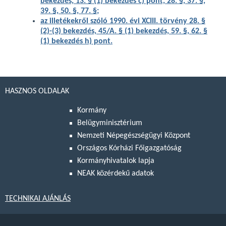
bekezdés, 13. § (1) bekezdés c) pont, 28. §, 37. §,
39. §, 50. §, 77. §;
az illetékekről szóló 1990. évi XCIII. törvény 28. §
(2)-(3) bekezdés, 45/A. § (1) bekezdés, 59. §, 62. §
(1) bekezdés h) pont.
HASZNOS OLDALAK
Kormány
Belügyminisztérium
Nemzeti Népegészségügyi Központ
Országos Kórházi Főigazgatóság
Kormányhivatalok lapja
NEAK közérdekű adatok
TECHNIKAI AJÁNLÁS