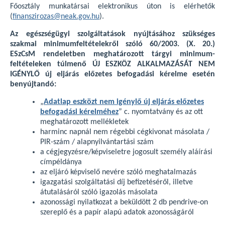
Főosztály munkatársai elektronikus úton is elérhetők
(
finanszirozas@neak.gov.hu
).
Az egészségügyi szolgáltatások nyújtásához szükséges
szakmai minimumfeltételekről szóló 60/2003. (X. 20.)
ESzCsM rendeletben meghatározott tárgyi minimum-
feltételeken túlmenő ÚJ ESZKÖZ ALKALMAZÁSÁT NEM
IGÉNYLŐ új eljárás előzetes befogadási kérelme esetén
benyújtandó:
„
Adatlap eszközt nem igénylő új eljárás előzetes
befogadási kérelméhez
” c. nyomtatvány és az ott
meghatározott mellékletek
harminc napnál nem régebbi cégkivonat másolata /
PIR-szám / alapnyilvántartási szám
a cégjegyzésre/képviseletre jogosult személy aláírási
címpéldánya
az eljáró képviselő nevére szóló meghatalmazás
igazgatási szolgáltatási díj befizetéséről, illetve
átutalásáról szóló igazolás másolata
azonossági nyilatkozat a beküldött 2 db pendrive-on
szereplő és a papír alapú adatok azonosságáról