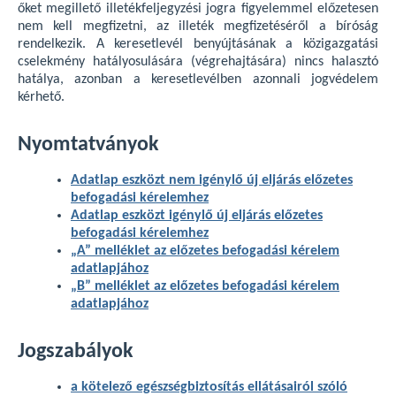
őket megillető illetékfeljegyzési jogra figyelemmel előzetesen
nem kell megfizetni, az illeték megfizetéséről a bíróság
rendelkezik. A keresetlevél benyújtásának a közigazgatási
cselekmény hatályosulására (végrehajtására) nincs halasztó
hatálya, azonban a keresetlevélben azonnali jogvédelem
kérhető.
Nyomtatványok
Adatlap eszközt nem igénylő új eljárás előzetes
befogadási kérelemhez
Adatlap eszközt igénylő új eljárás előzetes
befogadási kérelemhez
„A” melléklet az előzetes befogadási kérelem
adatlapjához
„B” melléklet az előzetes befogadási kérelem
adatlapjához
Jogszabályok
a kötelező egészségbiztosítás ellátásairól szóló