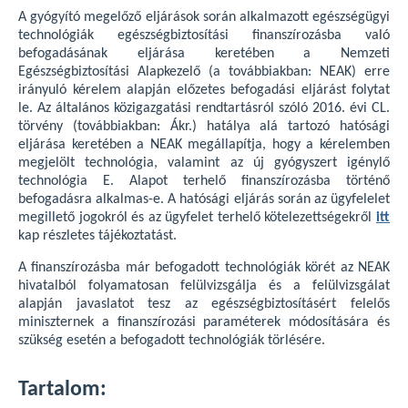
A gyógyító megelőző eljárások során alkalmazott egészségügyi
technológiák egészségbiztosítási finanszírozásba való
befogadásának eljárása keretében a Nemzeti
Egészségbiztosítási Alapkezelő (a továbbiakban: NEAK) erre
irányuló kérelem alapján előzetes befogadási eljárást folytat
le. Az általános közigazgatási rendtartásról szóló 2016. évi CL.
törvény (továbbiakban: Ákr.) hatálya alá tartozó hatósági
eljárása keretében a NEAK megállapítja, hogy a kérelemben
megjelölt technológia, valamint az új gyógyszert igénylő
technológia E. Alapot terhelő finanszírozásba történő
befogadásra alkalmas-e. A hatósági eljárás során az ügyfelelet
megillető jogokról és az ügyfelet terhelő kötelezettségekről
itt
kap részletes tájékoztatást.
A finanszírozásba már befogadott technológiák körét az NEAK
hivatalból folyamatosan felülvizsgálja és a felülvizsgálat
alapján javaslatot tesz az egészségbiztosításért felelős
miniszternek a finanszírozási paraméterek módosítására és
szükség esetén a befogadott technológiák törlésére.
Tartalom: