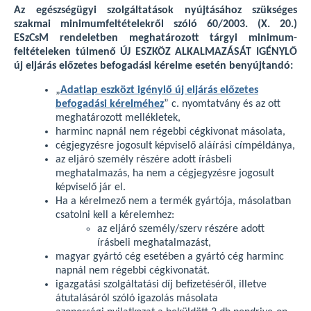
Az egészségügyi szolgáltatások nyújtásához szükséges
szakmai minimumfeltételekről szóló 60/2003. (X. 20.)
ESzCsM rendeletben meghatározott tárgyi minimum-
feltételeken túlmenő ÚJ ESZKÖZ ALKALMAZÁSÁT IGÉNYLŐ
új eljárás előzetes befogadási kérelme esetén benyújtandó:
„
Adatlap eszközt igénylő új eljárás előzetes
befogadási kérelméhez
” c. nyomtatvány és az ott
meghatározott mellékletek,
harminc napnál nem régebbi cégkivonat másolata,
cégjegyzésre jogosult képviselő aláírási címpéldánya,
az eljáró személy részére adott írásbeli
meghatalmazás, ha nem a cégjegyzésre jogosult
képviselő jár el.
Ha a kérelmező nem a termék gyártója, másolatban
csatolni kell a kérelemhez:
az eljáró személy/szerv részére adott
írásbeli meghatalmazást,
magyar gyártó cég esetében a gyártó cég harminc
napnál nem régebbi cégkivonatát.
igazgatási szolgáltatási díj befizetéséről, illetve
átutalásáról szóló igazolás másolata