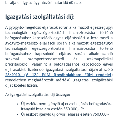
bírálja el, így az ügyintézési határidő 60 nap.
Igazgatási szolgáltatási díj:
A gyógyító-megelőző eljárások során alkalmazott egészségügyi
technológiák egészségbiztosítási finanszírozásba történő
befogadásához kapcsolódó egyes eljárásokért a kérelmező a
gyógyító-megelőző eljárások során alkalmazott egészségügyi
technológiák egészségbiztosítási finanszírozásba történő
befogadásához kapcsolódó eljárás során alkalmazandó
szakmai szempontrendszerről és szakmapolitikai
prioritásokról, valamint a befogadásához kapcsolódó egyes
eljárásokért fizetendő igazgatási szolgáltatási díjakról szóló
28/2010. (V. 12.) EüM (továbbiakban: EüM rendelet
)
rendeletben meghatározott mértékű igazgatási szolgáltatási
díjat köteles fizetni.
Az igazgatási szolgáltatási díj összege:
Új eszközt nem igénylő új orvosi eljárás befogadására
irányuló kérelem esetén 550.000,- Ft.
Új eszközt igénylő új orvosi eljárás esetén 750.000,-