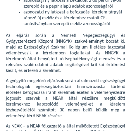
azonossági nyilatkozat a beküldött 2 db pendrive-on
szereplő és a papír alapú adatok azonosságáról
azonossági nyilatkozat a befogadási kérelem tárgyát
képező új eszköz és a kérelemhez csatolt CE-
tanúsítványban szereplő eszköz azonosságáról
Az eljárás során a Nemzeti Népegészségügyi és
Gyógyszerészeti Központ (NNGYK)
szakvéleményt
bocsát ki,
majd az Egészségügyi Szakmai Kollégium illetékes tagozatai
véleményezik a kérelemben foglaltakat. Az NNGYK a
kérelmező által benyújtott költséghatékonysági elemzés és a
releváns szakirodalmi adatok segítségével kritikai értékelést
készít, és értékeli a kérelmet.
A gyógyító-megelőző eljárások során alkalmazott egészségügyi
technológiák egészségbiztosítási finanszírozásba történő
előzetes befogadása iránti kérelmek esetén a véleményezésre
jogosult szervek a NEAK által részükre megküldött
kérelmekhez kapcsolódó véleményeiket a kérelem
kézhezvételétől számított 30 napon belül küldik meg a
véleményt kérő NEAK részére.
Az NEAK – a NEAK főigazgatója által működtetett Egészségügyi