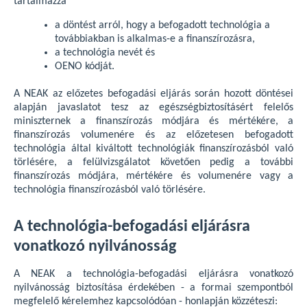
tartalmazza
a döntést arról, hogy a befogadott technológia a
továbbiakban is alkalmas-e a finanszírozásra,
a technológia nevét és
OENO kódját.
A NEAK az előzetes befogadási eljárás során hozott döntései
alapján javaslatot tesz az egészségbiztosításért felelős
miniszternek a finanszírozás módjára és mértékére, a
finanszírozás volumenére és az előzetesen befogadott
technológia által kiváltott technológiák finanszírozásból való
törlésére, a felülvizsgálatot követően pedig a további
finanszírozás módjára, mértékére és volumenére vagy a
technológia finanszírozásból való törlésére.
A technológia-befogadási eljárásra
vonatkozó nyilvánosság
A NEAK a technológia-befogadási eljárásra vonatkozó
nyilvánosság biztosítása érdekében - a formai szempontból
megfelelő kérelemhez kapcsolódóan - honlapján közzéteszi: