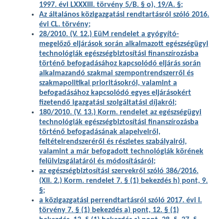
1997. évi LXXXIII. törvény 5/B. § o), 19/A. §;
Az általános közigazgatási rendtartásról szóló 2016.
évi CL. törvény;
28/2010. (V. 12.) EüM rendelet a gyógyító-
megelőző eljárások során alkalmazott egészségügyi
technológiák egészségbiztosítási finanszírozásba
történő befogadásához kapcsolódó eljárás során
alkalmazandó szakmai szempontrendszerről és
szakmapolitikai prioritásokról, valamint a
befogadásához kapcsolódó egyes eljárásokért
fizetendő igazgatási szolgáltatási díjakról;
180/2010. (V. 13.) Korm. rendelet az egészségügyi
technológiák egészségbiztosítási finanszírozásba
történő befogadásának alapelveiről,
feltételrendszeréről és részletes szabályairól,
valamint a már befogadott technológiák körének
felülvizsgálatáról és módosításáról;
az egészségbiztosítási szervekről szóló 386/2016.
(XII. 2.) Korm. rendelet 7. § (1) bekezdés h) pont, 9.
§;
a közigazgatási perrendtartásról szóló 2017. évi I.
törvény 7. § (1) bekezdés a) pont, 12. § (1)