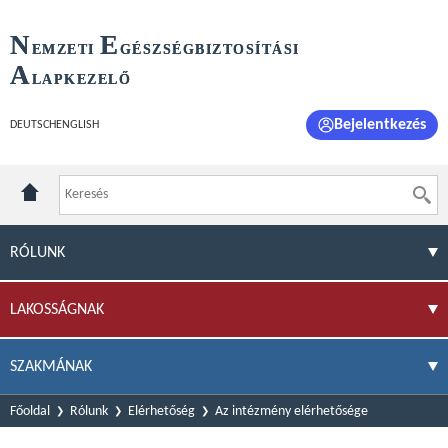
N
E
EMZETI
GÉSZSÉGBIZTOSÍTÁSI
A
LAPKEZELŐ
Bejelentkezés
DEUTSCH
ENGLISH
RÓLUNK
LAKOSSÁGNAK
SZAKMÁNAK
Főoldal
Rólunk
Elérhetőség
Az intézmény elérhetősége