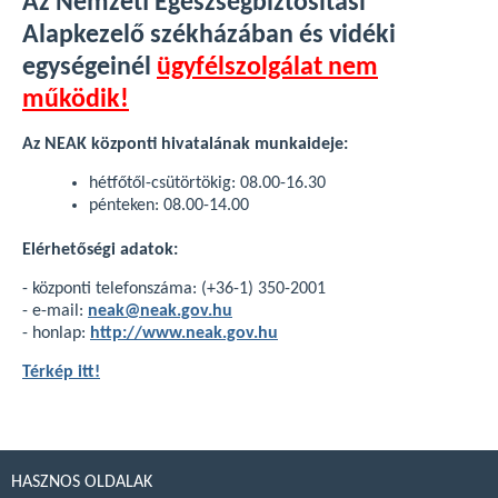
Az Nemzeti Egészségbiztosítási
Alapkezelő székházában és vidéki
egységeinél
ügyfélszolgálat nem
működik!
Az NEAK központi hivatalának munkaideje:
hétfőtől-csütörtökig: 08.00-16.30
pénteken: 08.00-14.00
Elérhetőségi adatok:
- központi telefonszáma: (+36-1) 350-2001
- e-mail:
neak@neak.gov.hu
- honlap:
http://www.neak.gov.hu
Térkép itt!
HASZNOS OLDALAK