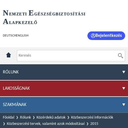
N
E
EMZETI
GÉSZSÉGBIZTOSÍTÁSI
A
LAPKEZELŐ
Bejelentkezés
DEUTSCH
ENGLISH
RÓLUNK
LAKOSSÁGNAK
SZAKMÁNAK
Főoldal
Rólunk
Közérdekű adatok
Közbeszerzési információk
Közbeszerzési tervek, valamint azok módosításai
2015