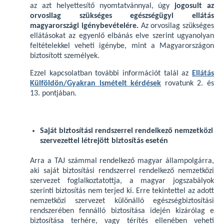
az azt helyettesítő nyomtatvánnyal, úgy
jogosult az
orvosilag szükséges egészségügyi ellátás
magyarországi igénybevételére.
Az orvosilag szükséges
ellátásokat az egyenlő elbánás elve szerint ugyanolyan
feltételekkel veheti igénybe, mint a Magyarországon
biztosított személyek.
Ezzel kapcsolatban további információt talál az
Ellátás
Külföldön/Gyakran ismételt kérdések
rovatunk 2. és
13. pontjában.
Saját biztosítási rendszerrel rendelkező nemzetközi
szervezettel létrejött biztosítás esetén
Arra a TAJ számmal rendelkező magyar állampolgárra,
aki saját biztosítási rendszerrel rendelkező nemzetközi
szervezet foglalkoztatottja, a magyar jogszabályok
szerinti biztosítás nem terjed ki. Erre tekintettel az adott
nemzetközi szervezet különálló egészségbiztosítási
rendszerében fennálló biztosítása idején kizárólag e
biztosítása terhére, vagy térítés ellenében veheti