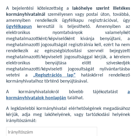
A bejelentési kötelezettség a
lakóhelye szerint illetékes
kormányhivatalnál
személyesen vagy postai úton, továbbá,
amennyiben rendelkezik ügyfélkapu regisztrációval, úgy
ügyfélkapun
keresztül is teljesíthető. Amennyiben az
elektronikus nyomtatványok valamelyikét
meghatalmazottként/képviselőként kívánja benyújtani, a
meghatalmazotti jogosultságát regisztrálnia kell, ezért ha nem
rendelkezik az egészségbiztosítási szervnél bejegyzett
meghatalmazotti/képviseleti jogosultsággal kérjük, a kérelem
elektronikus benyújtása előtt szíveskedjék
meghatalmazotti/képviseleti jogosultságát nyilvántartásba
vetetni a
„Regisztrációs lap”
hatáskörrel rendelkező
kormányhivatalhoz történő benyújtásával.
A kormányhivatalokról bővebb tájékoztatást
a
kormányhivatalok honlapján
találhat.
A legközelebbi kormányhivatal elérhetőségének megadásához
kérjük, adja meg lakóhelyének, vagy tartózkodási helyének
irányítószámát: