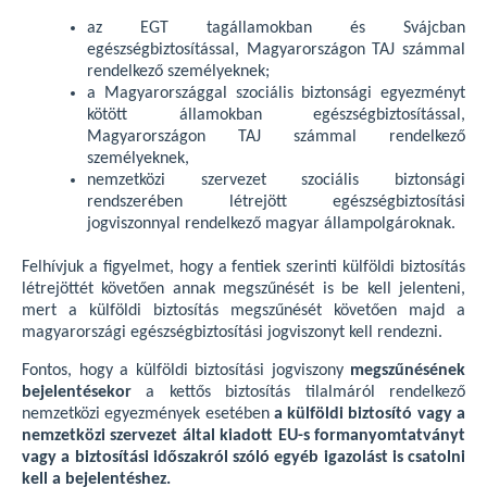
az EGT tagállamokban és Svájcban
egészségbiztosítással, Magyarországon TAJ számmal
rendelkező személyeknek;
a Magyarországgal szociális biztonsági egyezményt
kötött államokban egészségbiztosítással,
Magyarországon TAJ számmal rendelkező
személyeknek,
nemzetközi szervezet szociális biztonsági
rendszerében létrejött egészségbiztosítási
jogviszonnyal rendelkező magyar állampolgároknak.
Felhívjuk a figyelmet, hogy a fentiek szerinti külföldi biztosítás
létrejöttét követően annak megszűnését is be kell jelenteni,
mert a külföldi biztosítás megszűnését követően majd a
magyarországi egészségbiztosítási jogviszonyt kell rendezni.
Fontos, hogy a külföldi biztosítási jogviszony
megszűnésének
bejelentésekor
a kettős biztosítás tilalmáról rendelkező
nemzetközi egyezmények esetében
a külföldi biztosító vagy a
nemzetközi szervezet által kiadott EU-s formanyomtatványt
vagy a biztosítási időszakról szóló egyéb igazolást is csatolni
kell a bejelentéshez.