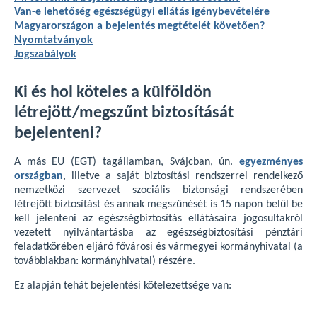
Van-e lehetőség egészségügyi ellátás igénybevételére
Magyarországon a bejelentés megtételét követően?
Nyomtatványok
Jogszabályok
Ki és hol köteles a külföldön
létrejött/megszűnt biztosítását
bejelenteni?
A más EU (EGT) tagállamban, Svájcban, ún.
egyezményes
országban
, illetve a saját biztosítási rendszerrel rendelkező
nemzetközi szervezet szociális biztonsági rendszerében
létrejött biztosítást és annak megszűnését is 15 napon belül be
kell jelenteni az egészségbiztosítás ellátásaira jogosultakról
vezetett nyilvántartásba az egészségbiztosítási pénztári
feladatkörében eljáró fővárosi és vármegyei kormányhivatal (a
továbbiakban: kormányhivatal) részére.
Ez alapján tehát bejelentési kötelezettsége van: