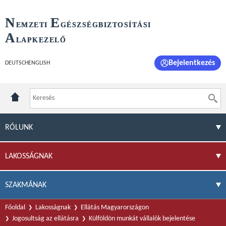
N
E
EMZETI
GÉSZSÉGBIZTOSÍTÁSI
A
LAPKEZELŐ
Bejelentkezés
DEUTSCH
ENGLISH
RÓLUNK
LAKOSSÁGNAK
SZAKMÁNAK
Főoldal
Lakosságnak
Ellátás Magyarországon
Jogosultság az ellátásra
Külföldön munkát vállalók bejelentése