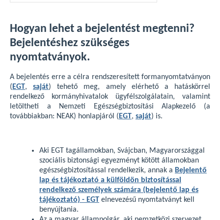
Hogyan lehet a bejelentést megtenni?
Bejelentéshez szükséges
nyomtatványok.
A bejelentés erre a célra rendszeresített formanyomtatványon
(
EGT
,
saját
) tehető meg, amely elérhető a hatáskörrel
rendelkező kormányhivatalok ügyfélszolgálatain, valamint
letöltheti a Nemzeti Egészségbiztosítási Alapkezelő (a
továbbiakban: NEAK) honlapjáról (
EGT
,
saját
) is.
Aki EGT tagállamokban, Svájcban, Magyarországgal
szociális biztonsági egyezményt kötött államokban
egészségbiztosítással rendelkezik, annak a
Bejelentő
lap és tájékoztató a külföldön biztosítással
rendelkező személyek számára (bejelentő lap és
tájékoztató) - EGT
elnevezésű nyomtatványt kell
benyújtania.
Az a magyar állampolgár, aki nemzetközi szervezet