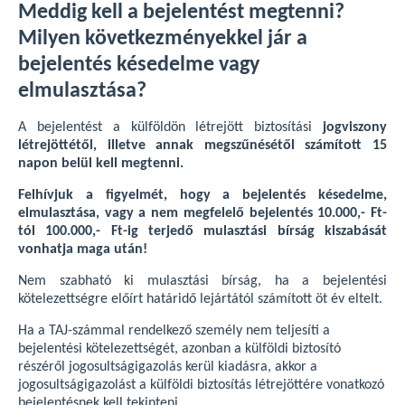
Meddig kell a bejelentést megtenni?
Milyen következményekkel jár a
bejelentés késedelme vagy
elmulasztása?
A bejelentést a külföldön létrejött biztosítási
jogviszony
létrejöttétől, illetve annak megszűnésétől számított 15
napon belül kell megtenni.
Felhívjuk a figyelmét, hogy a bejelentés késedelme,
elmulasztása, vagy a nem megfelelő bejelentés 10.000,- Ft-
tól 100.000,- Ft-ig terjedő mulasztási bírság kiszabását
vonhatja maga után!
Nem szabható ki mulasztási bírság, ha a bejelentési
kötelezettségre előírt határidő lejártától számított öt év eltelt.
Ha a TAJ-számmal rendelkező személy nem teljesíti a
bejelentési kötelezettségét, azonban a külföldi biztosító
részéről jogosultságigazolás kerül kiadásra, akkor a
jogosultságigazolást a külföldi biztosítás létrejöttére vonatkozó
bejelentésnek kell tekinteni.