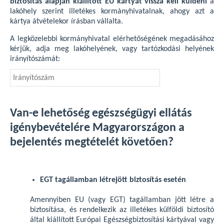
biztosítás alapján kiállított EU kártyát vissza kell küldeni
a
lakóhely szerint illetékes kormányhivatalnak, ahogy azt a
kártya átvételekor írásban vállalta.
A legközelebbi kormányhivatal elérhetőségének megadásához
kérjük, adja meg lakóhelyének, vagy tartózkodási helyének
irányítószámát:
Van-e lehetőség egészségügyi ellátás
igénybevételére Magyarországon a
bejelentés megtételét követően?
EGT tagállamban létrejött biztosítás esetén
Amennyiben EU (vagy EGT) tagállamban jött létre a
biztosítása, és rendelkezik az illetékes külföldi biztosító
által kiállított Európai Egészségbiztosítási kártyával vagy