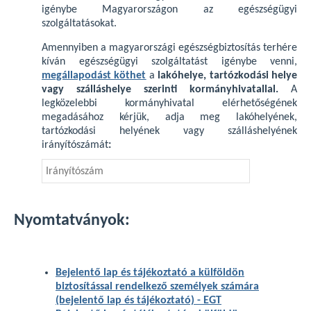
igénybe Magyarországon az egészségügyi
szolgáltatásokat.
Amennyiben a magyarországi egészségbiztosítás terhére
kíván egészségügyi szolgáltatást igénybe venni,
megállapodást köthet
a
lakóhelye, tartózkodási helye
vagy szálláshelye szerinti kormányhivatallal.
A
legközelebbi kormányhivatal elérhetőségének
megadásához kérjük, adja meg lakóhelyének,
tartózkodási helyének vagy szálláshelyének
irányítószámát
:
Nyomtatványok:
Bejelentő lap és tájékoztató a külföldön
biztosítással rendelkező személyek számára
(bejelentő lap és tájékoztató) - EGT