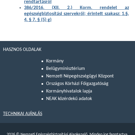
rendtartásról
386/2016. (XII. 2.) Korm. rendelet az
egészségbiztosítási szervekről; érintett szakasz: 1.§,
4. § 7. § (5) g)
HASZNOS OLDALAK
Kormány
Belügyminisztérium
Nemzeti Népegészségügyi Központ
Országos Kórházi Főigazgatóság
Kormányhivatalok lapja
NEAK közérdekű adatok
TECHNIKAI AJÁNLÁS
2026
©
Nemzeti Egészségbiztosítási Alapkezelő. Minden jog fenntartva.