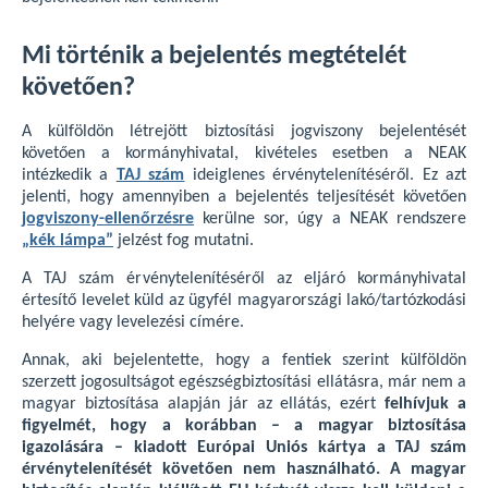
Mi történik a bejelentés megtételét
követően?
A külföldön létrejött biztosítási jogviszony bejelentését
követően a kormányhivatal, kivételes esetben a NEAK
intézkedik a
TAJ szám
ideiglenes érvénytelenítéséről. Ez azt
jelenti, hogy amennyiben a bejelentés teljesítését követően
jogviszony-ellenőrzésre
kerülne sor, úgy a NEAK rendszere
„kék lámpa”
jelzést fog mutatni.
A TAJ szám érvénytelenítéséről az eljáró kormányhivatal
értesítő levelet küld az ügyfél magyarországi lakó/tartózkodási
helyére vagy levelezési címére.
Annak, aki bejelentette, hogy a fentiek szerint külföldön
szerzett jogosultságot egészségbiztosítási ellátásra, már nem a
magyar biztosítása alapján jár az ellátás, ezért
felhívjuk a
figyelmét, hogy a korábban – a magyar biztosítása
igazolására – kiadott Európai Uniós kártya a TAJ szám
érvénytelenítését követően nem használható. A magyar