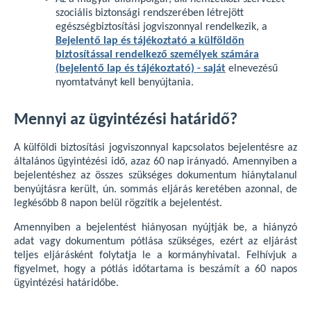
szociális biztonsági rendszerében létrejött
egészségbiztosítási jogviszonnyal rendelkezik, a
Bejelentő lap és tájékoztató a külföldön
biztosítással rendelkező személyek számára
(bejelentő lap és tájékoztató) - saját
elnevezésű
nyomtatványt kell benyújtania.
Mennyi az ügyintézési határidő?
A külföldi biztosítási jogviszonnyal kapcsolatos bejelentésre az
általános ügyintézési idő, azaz 60 nap irányadó. Amennyiben a
bejelentéshez az összes szükséges dokumentum hiánytalanul
benyújtásra került, ún. sommás eljárás keretében azonnal, de
legkésőbb 8 napon belül rögzítik a bejelentést.
Amennyiben a bejelentést hiányosan nyújtják be, a hiányzó
adat vagy dokumentum pótlása szükséges, ezért az eljárást
teljes eljárásként folytatja le a kormányhivatal. Felhívjuk a
figyelmet, hogy a pótlás időtartama is beszámít a 60 napos
ügyintézési határidőbe.