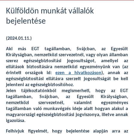
Külföldön munkát vállalók
bejelentése
(2024.01.11.)
Aki más EGT tagállamban, Svájcban, az Egyesült
Királyságban, nemzetközi szervezetnél, vagy olyan államban
szerez egészségbiztosítási jogosultságot, amellyel az
ellátások biztosítására nemzetközi egyezményünk van (az
érintett országok ld:
ezen a hivatkozáson
), annak az
egészségbiztosítási ellátásra szerzett jogosultságát be kell
jelenteni az egészségbiztosítóhoz.
Jelen tájékoztatónkból megismerheti, hogy az EGT
tagállamban, Svájcban, az Egyesült Királyságban,
nemzetközi szervezetnél, valamint egyezményes
tagállamban való munkavégzés ideje alatt hogyan alakul a
magyarországi egészségbiztosítási jogviszonya, illetve annak
igazolása.
Felhívjuk figyelmét, hogy bejelentése alapján arra az