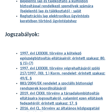
Bejelentő lap és tájékoztató a külföldön
biztosítással rendelkező személyek számára
(bejelentő lap és tájékoztató) - saját
Regisztrációs lap elektronikus ügyintézés
keretében történő ügyintézéshez
Jogszabályok:
1997. évi LXXXIII. törvény a kötelező
egészségbiztosítás ellátásairól; érintett szakasz: 80.
§ (5)-(7)
1997. évi LXXXIII. törvény végrehajtásáról szóló
217/1997. (XII. 1.) Korm. rendelet; érintett szakasz:
49/E. §
883/2004/EK rendelet a szociális biztonsági
rendszerek koordinálásáról
2019. évi CXXII. törvény a társadalombiztosítás
ellátásaira jogosultakról, valamint ezen ellátások
fedezetéről; érintett szakasz: 17. §
2016. évi CL. törvény az általános közigazgatási