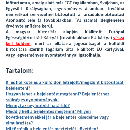
időtartamra, amely alatt más EGT tagállamban, Svájcban, az
Egyesült Királyságban, egyezményes államban, továbbá
nemzetközi szervezetnél biztosított, a Társadalombiztosítási
Azonosító Jele (a továbbiakban: TAJ száma) ideiglenesen
érvénytelenítésre kerül.
A magyar biztosítás alapján kiállított Európai
Egészségbiztosítási Kártyát (továbbiakban: EU kártya)
vissza
kell küldeni
, mert az ellátásra jogosultságát a külföldi
biztosítása szerinti tagállam által kiállított EU kártyával,
vagy egyezményes nyomtatvánnyal igazolhatja.
Tartalom:
Ki és hol köteles a külföldön létrejött/megszűnt biztosítását
bejelenteni?
Hogyan lehet a bejelentést megtenni? Bejelentéshez
szükséges nyomtatványok.
Mennyi az ügyintézési határidő?
Meddig kell a bejelentés megtenni? Milyen
következményekkel jár a bejelentés késedelme vagy
elmulasztása?
Mi történik a bejelentés megtételét követően?