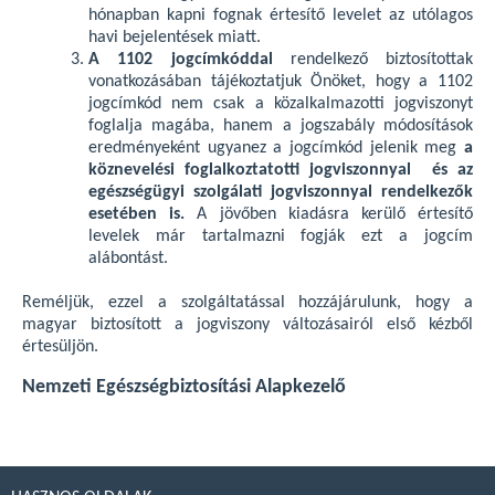
hónapban kapni fognak értesítő levelet az utólagos
havi bejelentések miatt.
A 1102 jogcímkóddal
rendelkező biztosítottak
vonatkozásában tájékoztatjuk Önöket, hogy a 1102
jogcímkód nem csak a közalkalmazotti jogviszonyt
foglalja magába, hanem a jogszabály módosítások
eredményeként ugyanez a jogcímkód jelenik meg
a
köznevelési foglalkoztatotti jogviszonnyal és az
egészségügyi szolgálati jogviszonnyal rendelkezők
esetében is.
A jövőben kiadásra kerülő értesítő
levelek már tartalmazni fogják ezt a jogcím
alábontást.
Reméljük, ezzel a szolgáltatással hozzájárulunk, hogy a
magyar biztosított a jogviszony változásairól első kézből
értesüljön.
Nemzeti Egészségbiztosítási Alapkezelő