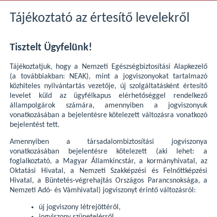
Tájékoztató az értesítő levelekről
Tisztelt Ügyfelünk!
Tájékoztatjuk, hogy a Nemzeti Egészségbiztosítási Alapkezelő
(a továbbiakban: NEAK), mint a jogviszonyokat tartalmazó
közhiteles nyilvántartás vezetője, új szolgáltatásként értesítő
levelet küld az ügyfélkapus elérhetőséggel rendelkező
állampolgárok számára, amennyiben a jogviszonyuk
vonatkozásában a bejelentésre kötelezett változásra vonatkozó
bejelentést tett.
Amennyiben a társadalombiztosítási jogviszonya
vonatkozásában bejelentésre kötelezett (aki lehet: a
foglalkoztató, a Magyar Államkincstár, a kormányhivatal, az
Oktatási Hivatal, a Nemzeti Szakképzési és Felnőttképzési
Hivatal, a Büntetés-végrehajtás Országos Parancsnoksága, a
Nemzeti Adó- és Vámhivatal) jogviszonyt érintő változásról:
új jogviszony létrejöttéről,