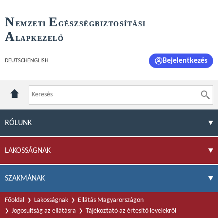
N
E
EMZETI
GÉSZSÉGBIZTOSÍTÁSI
A
LAPKEZELŐ
Bejelentkezés
DEUTSCH
ENGLISH
RÓLUNK
LAKOSSÁGNAK
SZAKMÁNAK
Főoldal
Lakosságnak
Ellátás Magyarországon
Jogosultság az ellátásra
Tájékoztató az értesítő levelekről