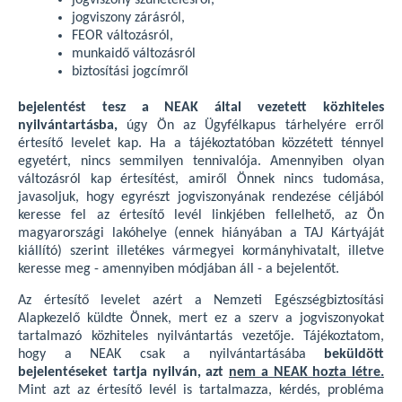
jogviszony szünetelésről,
jogviszony zárásról,
FEOR változásról,
munkaidő változásról
biztosítási jogcímről
bejelentést tesz a NEAK által vezetett közhiteles
nyilvántartásba,
úgy Ön az Ügyfélkapus tárhelyére erről
értesítő levelet kap. Ha a tájékoztatóban közzétett ténnyel
egyetért, nincs semmilyen tennivalója. Amennyiben olyan
változásról kap értesítést, amiről Önnek nincs tudomása,
javasoljuk, hogy egyrészt jogviszonyának rendezése céljából
keresse fel az értesítő levél linkjében fellelhető, az Ön
magyarországi lakóhelye (ennek hiányában a TAJ Kártyáját
kiállító) szerint illetékes vármegyei kormányhivatalt, illetve
keresse meg - amennyiben módjában áll - a bejelentőt.
Az értesítő levelet azért a Nemzeti Egészségbiztosítási
Alapkezelő küldte Önnek, mert ez a szerv a jogviszonyokat
tartalmazó közhiteles nyilvántartás vezetője. Tájékoztatom,
hogy a NEAK csak a nyilvántartásába
beküldött
bejelentéseket tartja nyilván, azt
nem a NEAK hozta létre.
Mint azt az értesítő levél is tartalmazza, kérdés, probléma