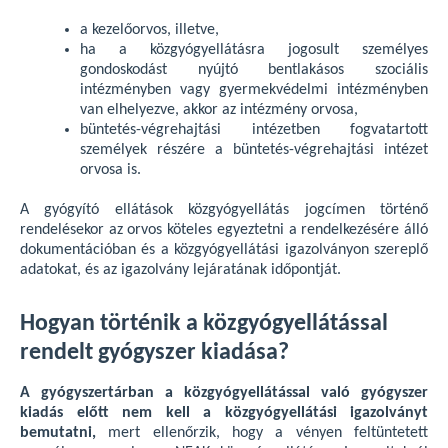
a kezelőorvos, illetve,
ha a közgyógyellátásra jogosult személyes
gondoskodást nyújtó bentlakásos szociális
intézményben vagy gyermekvédelmi intézményben
van elhelyezve, akkor az intézmény orvosa,
büntetés-végrehajtási intézetben fogvatartott
személyek részére a büntetés-végrehajtási intézet
orvosa is.
A gyógyító ellátások közgyógyellátás jogcímen történő
rendelésekor az orvos köteles egyeztetni a rendelkezésére álló
dokumentációban és a közgyógyellátási igazolványon szereplő
adatokat, és az igazolvány lejáratának időpontját.
Hogyan történik a közgyógyellátással
rendelt gyógyszer kiadása?
A gyógyszertárban a közgyógyellátással való gyógyszer
kiadás előtt nem kell a közgyógyellátási igazolványt
bemutatni,
mert ellenőrzik, hogy a vényen feltüntetett