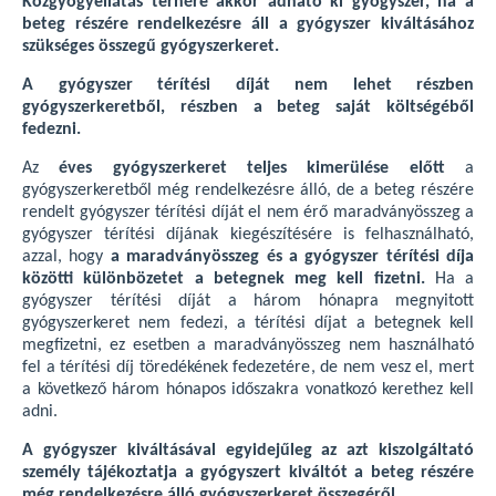
Közgyógyellátás terhére akkor adható ki gyógyszer, ha a
beteg részére rendelkezésre áll a gyógyszer kiváltásához
szükséges összegű gyógyszerkeret.
A gyógyszer térítési díját nem lehet részben
gyógyszerkeretből, részben a beteg saját költségéből
fedezni.
Az
éves gyógyszerkeret teljes kimerülése előtt
a
gyógyszerkeretből még rendelkezésre álló, de a beteg részére
rendelt gyógyszer térítési díját el nem érő maradványösszeg a
gyógyszer térítési díjának kiegészítésére is felhasználható,
azzal, hogy
a maradványösszeg és a gyógyszer térítési díja
közötti különbözetet a betegnek meg kell fizetni.
Ha a
gyógyszer térítési díját a három hónapra megnyitott
gyógyszerkeret nem fedezi, a térítési díjat a betegnek kell
megfizetni, ez esetben a maradványösszeg nem használható
fel a térítési díj töredékének fedezetére, de nem vesz el, mert
a következő három hónapos időszakra vonatkozó kerethez kell
adni.
A gyógyszer kiváltásával egyidejűleg az azt kiszolgáltató
személy tájékoztatja a gyógyszert kiváltót a beteg részére
még rendelkezésre álló gyógyszerkeret összegéről.