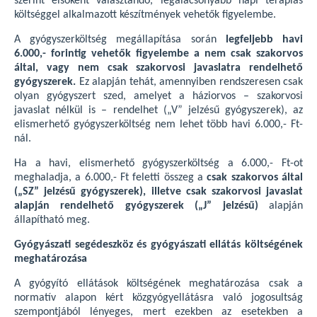
szerint elsőként választandó, legalacsonyabb napi terápiás
költséggel alkalmazott készítmények vehetők figyelembe.
A gyógyszerköltség megállapítása során
legfeljebb havi
6.000,- forintig vehetők figyelembe a nem csak szakorvos
által, vagy nem csak szakorvosi javaslatra rendelhető
gyógyszerek.
Ez alapján tehát, amennyiben rendszeresen csak
olyan gyógyszert szed, amelyet a háziorvos – szakorvosi
javaslat nélkül is – rendelhet („V” jelzésű gyógyszerek), az
elismerhető gyógyszerköltség nem lehet több havi 6.000,- Ft-
nál.
Ha a havi, elismerhető gyógyszerköltség a 6.000,- Ft-ot
meghaladja, a 6.000,- Ft feletti összeg a
csak szakorvos által
(„SZ” jelzésű gyógyszerek), illetve csak szakorvosi javaslat
alapján rendelhető gyógyszerek („J” jelzésű)
alapján
állapítható meg.
Gyógyászati segédeszköz és gyógyászati ellátás költségének
meghatározása
A gyógyító ellátások költségének meghatározása csak a
normatív alapon kért közgyógyellátásra való jogosultság
szempontjából lényeges, mert ezekben az esetekben a