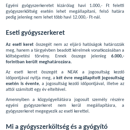
Egyéni gyógyszerkeretet kizárólag havi 1.000,- Ft feletti
gyógyszerköltség esetén lehet megállapítani, felső határa
pedig jelenleg nem lehet több havi 12.000,- Ft-nál.
Eseti gyógyszerkeret
Az eseti keret
összegét nem az eljáró hatóságok határozzák
meg, hanem a tárgyévben beadott kérelmek vonatkozásában a
költségvetési törvény. Ennek összege jelenleg
6.000,-
forintban került meghatározásra.
Az eseti keret összegét a NEAK a jogosultság kezdő
időpontjával nyitja meg, a
két évre megállapított jogosultság
esetén is évente
, a jogosultság kezdő időpontjával, illetve az
attól számított egy év elteltével.
Amennyiben a közgyógyellátásra jogosult személy részére
egyéni gyógyszerkeret nem kerül megállapításra, a
gyógyszerkeret megegyezik az eseti kerettel.
Mi a gyógyszerköltség és a gyógyító