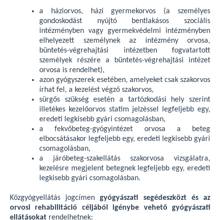
a háziorvos, házi gyermekorvos (a személyes
gondoskodást nyújtó bentlakásos szociális
intézményben vagy gyermekvédelmi intézményben
elhelyezett személynek az intézmény orvosa,
büntetés-végrehajtási intézetben fogvatartott
személyek részére a büntetés-végrehajtási intézet
orvosa is rendelhet),
azon gyógyszerek esetében, amelyeket csak szakorvos
írhat fel, a kezelést végző szakorvos,
sürgős szükség esetén a tartózkodási hely szerint
illetékes kezelőorvos statim jelzéssel legfeljebb egy,
eredeti legkisebb gyári csomagolásban,
a fekvőbeteg-gyógyintézet orvosa a beteg
elbocsátásakor legfeljebb egy, eredeti legkisebb gyári
csomagolásban,
a járóbeteg-szakellátás szakorvosa vizsgálatra,
kezelésre megjelent betegnek legfeljebb egy, eredeti
legkisebb gyári csomagolásban.
Közgyógyellátás jogcímen
gyógyászati segédeszközt és az
orvosi rehabilitáció céljából igénybe vehető gyógyászati
ellátásokat
rendelhetnek: