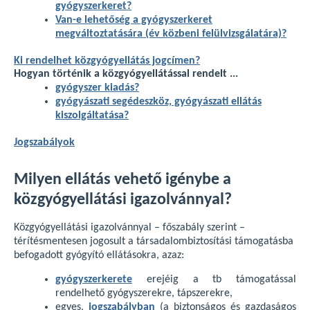
gyógyszerkeret?
Van-e lehetőség a gyógyszerkeret
megváltoztatására (év közbeni felülvizsgálatára)?
Ki rendelhet közgyógyellátás jogcímen?
Hogyan történik a közgyógyellátással rendelt ...
gyógyszer kiadás?
gyógyászati segédeszköz, gyógyászati ellátás
kiszolgáltatása?
Jogszabályok
Milyen ellátás vehető igénybe a
közgyógyellátási igazolvánnyal?
Közgyógyellátási igazolvánnyal – főszabály szerint –
térítésmentesen jogosult a társadalombiztosítási támogatásba
befogadott gyógyító ellátásokra, azaz:
gyógyszerkerete
erejéig a tb támogatással
rendelhető gyógyszerekre, tápszerekre,
egyes,
jogszabályban
(a biztonságos és gazdaságos