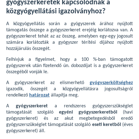
gyógyszerkeretek kapcsolódnak a
közgyógyellátási igazolványhoz?
A közgyógyellátás során a gyógyszerek árához nyújtott
támogatás összege a gyógyszerkeret erejéig korlátozva van. A
gyógyszerkeret tehát az az összeg, amelyben egy-egy jogosult
számára korlátozták a gyógyszer térítési díjához nyújtott
hozzájárulás összegét.
Felhívjuk a figyelmet, hogy a 100 %-ban támogatott
gyógyszerek után fizetendő ún. dobozdíjat is a gyógyszerkeret
összegéből vonják le.
A gyógyszerkeret az elismerhető
gyógyszerköltséghez
igazodik, összegét a közgyógyellátásra jogosultságról
rendelkező
határozat
állapítja meg.
A
gyógyszerkeret
a rendszeres gyógyszerszükséglet
támogatását szolgáló
egyéni gyógyszerkeretből
(havi
gyógyszerkeret) és az akut megbetegedésből eredő
gyógyszerszükséglet támogatását szolgáló
eseti keretből
(éves
gyógyszerkeret) áll.