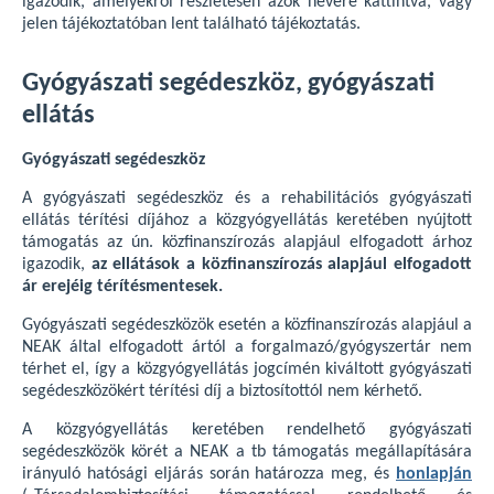
igazodik, amelyekről részletesen azok nevére kattintva, vagy
jelen tájékoztatóban lent található tájékoztatás.
Gyógyászati segédeszköz, gyógyászati
ellátás
Gyógyászati segédeszköz
A gyógyászati segédeszköz és a rehabilitációs gyógyászati
ellátás térítési díjához a közgyógyellátás keretében nyújtott
támogatás az ún. közfinanszírozás alapjául elfogadott árhoz
igazodik,
az ellátások a közfinanszírozás alapjául elfogadott
ár erejéig térítésmentesek.
Gyógyászati segédeszközök esetén a közfinanszírozás alapjául a
NEAK által elfogadott ártól a forgalmazó/gyógyszertár nem
térhet el, így a közgyógyellátás jogcímén kiváltott gyógyászati
segédeszközökért térítési díj a biztosítottól nem kérhető.
A közgyógyellátás keretében rendelhető gyógyászati
segédeszközök körét a NEAK a tb támogatás megállapítására
irányuló hatósági eljárás során határozza meg, és
honlapján