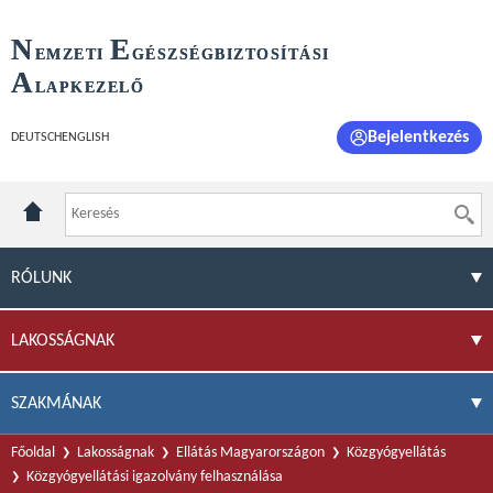
N
E
EMZETI
GÉSZSÉGBIZTOSÍTÁSI
A
LAPKEZELŐ
Bejelentkezés
DEUTSCH
ENGLISH
RÓLUNK
LAKOSSÁGNAK
SZAKMÁNAK
Főoldal
Lakosságnak
Ellátás Magyarországon
Közgyógyellátás
Közgyógyellátási igazolvány felhasználása