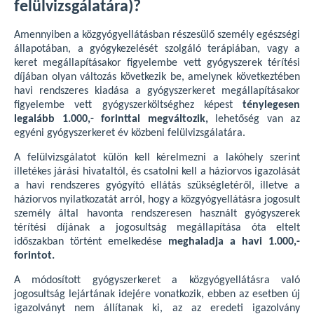
felülvizsgálatára)?
Amennyiben a közgyógyellátásban részesülő személy egészségi
állapotában, a gyógykezelését szolgáló terápiában, vagy a
keret megállapításakor figyelembe vett gyógyszerek térítési
díjában olyan változás következik be, amelynek következtében
havi rendszeres kiadása a gyógyszerkeret megállapításakor
figyelembe vett gyógyszerköltséghez képest
ténylegesen
legalább 1.000,- forinttal megváltozik,
lehetőség van az
egyéni gyógyszerkeret év közbeni felülvizsgálatára.
A felülvizsgálatot külön kell kérelmezni a lakóhely szerint
illetékes járási hivataltól, és csatolni kell a háziorvos igazolását
a havi rendszeres gyógyító ellátás szükségletéről, illetve a
háziorvos nyilatkozatát arról, hogy a közgyógyellátásra jogosult
személy által havonta rendszeresen használt gyógyszerek
térítési díjának a jogosultság megállapítása óta eltelt
időszakban történt emelkedése
meghaladja a havi 1.000,-
forintot.
A módosított gyógyszerkeret a közgyógyellátásra való
jogosultság lejártának idejére vonatkozik, ebben az esetben új
igazolványt nem állítanak ki, az az eredeti igazolvány