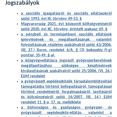
Jogszabályok
a szociális igazgatásról és szociális ellátásokról
szóló 1993. évi III. törvény 49-53. §
Magyarország 2021. évi központi költségvetéséről
szóló 2020. évi XC. törvény, érintett szakasz: 69. §
a pénzbeli és természetbeni szociális ellátások
igénylésének és megállapításának, valamint
folyósításának részletes szabályairól szóló 63/2006.
(III. 27.) Korm. rendelet 6/A. § (3) bekezdés f)-g)
pontjai, 35-49. §-ai,
a közgyógyellátásra jogosult gyógyszerkeretének
megállapításához szükséges készítmények
kiválasztásának szabályairól szóló 25/2006. (VI. 26.)
EüM rendelet
a gyógyászati segédeszközök társadalombiztosítási
támogatásba történő befogadásáról, támogatással
történő rendeléséről, forgalmazásáról, javításáról
és kölcsönzéséről szóló 14/2007. (III. 14.) EüM
rendelet 11. §-a, 17. sz. melléklete
a biztonságos és gazdaságos gyógyszer- és
gyógyászati segédeszköz-ellátás, valamint a