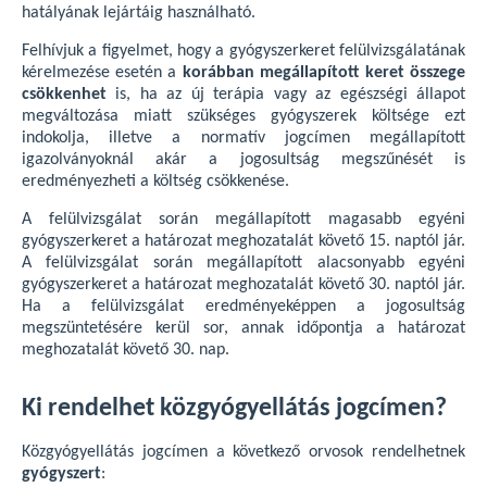
hatályának lejártáig használható.
Felhívjuk a figyelmet, hogy a gyógyszerkeret felülvizsgálatának
kérelmezése esetén a
korábban megállapított keret összege
csökkenhet
is, ha az új terápia vagy az egészségi állapot
megváltozása miatt szükséges gyógyszerek költsége ezt
indokolja, illetve a normatív jogcímen megállapított
igazolványoknál akár a jogosultság megszűnését is
eredményezheti a költség csökkenése.
A felülvizsgálat során megállapított magasabb egyéni
gyógyszerkeret a határozat meghozatalát követő 15. naptól jár.
A felülvizsgálat során megállapított alacsonyabb egyéni
gyógyszerkeret a határozat meghozatalát követő 30. naptól jár.
Ha a felülvizsgálat eredményeképpen a jogosultság
megszüntetésére kerül sor, annak időpontja a határozat
meghozatalát követő 30. nap.
Ki rendelhet közgyógyellátás jogcímen?
Közgyógyellátás jogcímen a következő orvosok rendelhetnek
gyógyszert
: