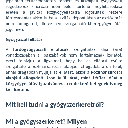
jogcímén térítésmentesen rendelt és kiszolgált gyógyászati
segédeszköz kihordási időn belül történő meghibásodása
esetén a javítás közgyógyellátásra jogosultak részére
térítésmentes akkor is, ha a javítás időpontjában az eszköz már
nem támogatott, illetve nem szolgálható ki közgyógyellátás
jogcímén.
Gyógyászati ellátás
A
fürdőgyógyászati ellátások
szolgáltatási díja (ára)
vonatkozásában a jogszabályok nem tartalmaznak korlátot,
ezért felhívjuk a figyelmet, hogy ha az ellátást nyújtó
szolgáltató a közfinanszírozás alapjául elfogadott áron felül,
annál drágábban nyújtja az ellátást, akkor
a közfinanszírozás
alapjául elfogadott áron felüli árat, mint térítési díjat a
közgyógyellátási igazolvánnyal rendelkező betegnek is meg
kell fizetnie.
Mit kell tudni a gyógyszerkeretről?
Mi a gyógyszerkeret? Milyen