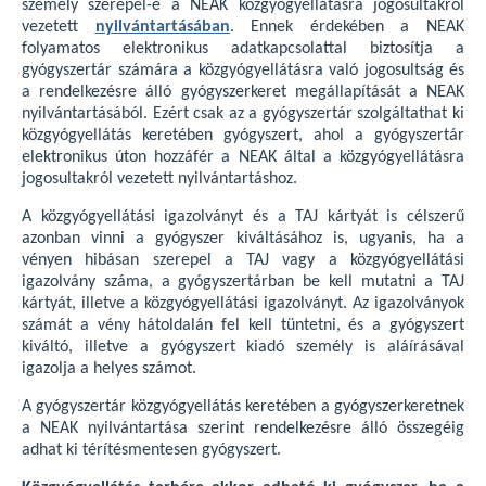
személy szerepel-e a NEAK közgyógyellátásra jogosultakról
vezetett
nyilvántartásában
. Ennek érdekében a NEAK
folyamatos elektronikus adatkapcsolattal biztosítja a
gyógyszertár számára a közgyógyellátásra való jogosultság és
a rendelkezésre álló gyógyszerkeret megállapítását a NEAK
nyilvántartásából. Ezért csak az a gyógyszertár szolgáltathat ki
közgyógyellátás keretében gyógyszert, ahol a gyógyszertár
elektronikus úton hozzáfér a NEAK által a közgyógyellátásra
jogosultakról vezetett nyilvántartáshoz.
A közgyógyellátási igazolványt és a TAJ kártyát is célszerű
azonban vinni a gyógyszer kiváltásához is, ugyanis, ha a
vényen hibásan szerepel a TAJ vagy a közgyógyellátási
igazolvány száma, a gyógyszertárban be kell mutatni a TAJ
kártyát, illetve a közgyógyellátási igazolványt. Az igazolványok
számát a vény hátoldalán fel kell tüntetni, és a gyógyszert
kiváltó, illetve a gyógyszert kiadó személy is aláírásával
igazolja a helyes számot.
A gyógyszertár közgyógyellátás keretében a gyógyszerkeretnek
a NEAK nyilvántartása szerint rendelkezésre álló összegéig
adhat ki térítésmentesen gyógyszert.