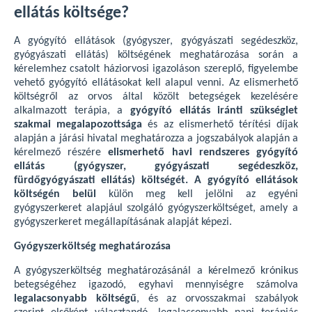
ellátás költsége?
A gyógyító ellátások (gyógyszer, gyógyászati segédeszköz,
gyógyászati ellátás) költségének meghatározása során a
kérelemhez csatolt háziorvosi igazoláson szereplő, figyelembe
vehető gyógyító ellátásokat kell alapul venni. Az elismerhető
költségről az orvos által közölt betegségek kezelésére
alkalmazott terápia, a
gyógyító ellátás iránti szükséglet
szakmai megalapozottsága
és az elismerhető térítési díjak
alapján a járási hivatal meghatározza a jogszabályok alapján a
kérelmező részére
elismerhető havi rendszeres gyógyító
ellátás (gyógyszer, gyógyászati segédeszköz,
fürdőgyógyászati ellátás) költségét. A gyógyító ellátások
költségén belül
külön meg kell jelölni az egyéni
gyógyszerkeret alapjául szolgáló gyógyszerköltséget, amely a
gyógyszerkeret megállapításának alapját képezi.
Gyógyszerköltség meghatározása
A gyógyszerköltség meghatározásánál a kérelmező krónikus
betegségéhez igazodó, egyhavi mennyiségre számolva
legalacsonyabb költségű
, és az orvosszakmai szabályok