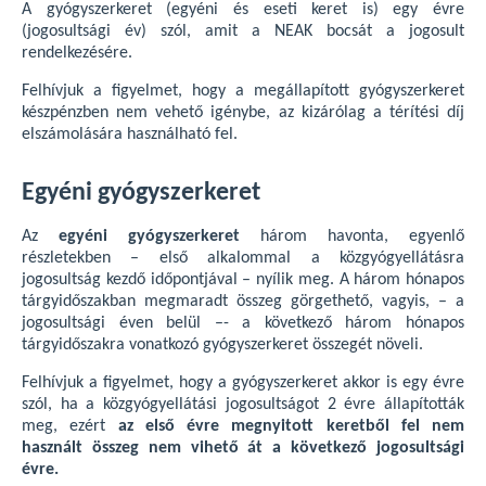
A gyógyszerkeret (egyéni és eseti keret is) egy évre
(jogosultsági év) szól, amit a NEAK bocsát a jogosult
rendelkezésére.
Felhívjuk a figyelmet, hogy a megállapított gyógyszerkeret
készpénzben nem vehető igénybe, az kizárólag a térítési díj
elszámolására használható fel.
Egyéni gyógyszerkeret
Az
egyéni gyógyszerkeret
három havonta, egyenlő
részletekben – első alkalommal a közgyógyellátásra
jogosultság kezdő időpontjával – nyílik meg. A három hónapos
tárgyidőszakban megmaradt összeg görgethető, vagyis, – a
jogosultsági éven belül –- a következő három hónapos
tárgyidőszakra vonatkozó gyógyszerkeret összegét növeli.
Felhívjuk a figyelmet, hogy a gyógyszerkeret akkor is egy évre
szól, ha a közgyógyellátási jogosultságot 2 évre állapították
meg, ezért
az első évre megnyitott keretből fel nem
használt összeg nem vihető át a következő jogosultsági
évre.