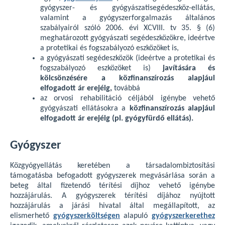
gyógyszer- és gyógyászatisegédeszköz-ellátás,
valamint a gyógyszerforgalmazás általános
szabályairól szóló 2006. évi XCVIII. tv 35. § (6)
meghatározott gyógyászati segédeszközökre, ideértve
a protetikai és fogszabályozó eszközöket is,
a gyógyászati segédeszközök (ideértve a protetikai és
fogszabályozó eszközöket is)
javítására és
kölcsönzésére a közfinanszírozás alapjául
elfogadott ár erejéig,
továbbá
az orvosi rehabilitáció céljából igénybe vehető
gyógyászati ellátásokra a
közfinanszírozás alapjául
elfogadott ár erejéig (pl. gyógyfürdő ellátás).
Gyógyszer
Közgyógyellátás keretében a társadalombiztosítási
támogatásba befogadott gyógyszerek megvásárlása során a
beteg által fizetendő térítési díjhoz vehető igénybe
hozzájárulás. A gyógyszerek térítési díjához nyújtott
hozzájárulás a járási hivatal által megállapított, az
elismerhető
gyógyszerköltségen
alapuló
gyógyszerkerethez