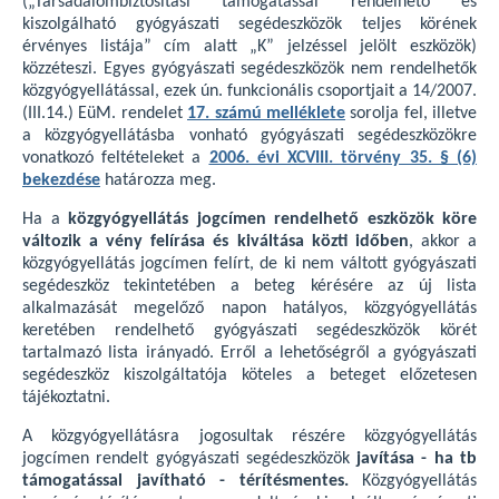
(„Társadalombiztosítási támogatással rendelhető és
kiszolgálható gyógyászati segédeszközök teljes körének
érvényes listája” cím alatt „K” jelzéssel jelölt eszközök)
közzéteszi. Egyes gyógyászati segédeszközök nem rendelhetők
közgyógyellátással, ezek ún. funkcionális csoportjait a 14/2007.
(III.14.) EüM. rendelet
17. számú melléklete
sorolja fel, illetve
a közgyógyellátásba vonható gyógyászati segédeszközökre
vonatkozó feltételeket a
2006. évi XCVIII. törvény 35. § (6)
bekezdése
határozza meg.
Ha a
közgyógyellátás jogcímen rendelhető eszközök köre
változik a vény felírása és kiváltása közti időben
, akkor a
közgyógyellátás jogcímen felírt, de ki nem váltott gyógyászati
segédeszköz tekintetében a beteg kérésére az új lista
alkalmazását megelőző napon hatályos, közgyógyellátás
keretében rendelhető gyógyászati segédeszközök körét
tartalmazó lista irányadó. Erről a lehetőségről a gyógyászati
segédeszköz kiszolgáltatója köteles a beteget előzetesen
tájékoztatni.
A közgyógyellátásra jogosultak részére közgyógyellátás
jogcímen rendelt gyógyászati segédeszközök
javítása - ha tb
támogatással javítható - térítésmentes.
Közgyógyellátás