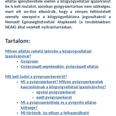
ellátás igénybevétele esetén a közgyógyellátási igazolványt
be is kell mutatni, azonban gyógyszertárban nem szükséges,
mert ott on-line ellenőrzik, hogy a vényen feltüntetett
személy szerepel-e a közgyógyellátásra jogosultakról a
Nemzeti Egészségbiztosítási Alapkezelő (a továbbiakban:
NEAK) által vezetett nyilvántartásban.
Tartalom:
Milyen ellátás vehető igénybe a közgyógyellátási
igazolvánnyal?
Gyógyszer
Gyógyászati segédeszköz, gyógyászati ellátás
Mit kell tudni a gyógyszerkeretről?
Mi a gyógyszerkeret? Milyen gyógyszerkeretek
kapcsolódnak a közgyógyellátási igazolványhoz?
egyéni gyógyszerkeret
eseti gyógyszerkeret
Mi a gyógyszerköltség és a gyógyító ellátás
költsége?
Mi történik, ha elfogy a felhasználható