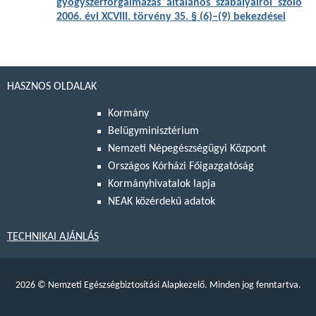
gyógyszerforgalmazás általános szabályairól szóló
2006. évi XCVIII. törvény 35. § (6)–(9) bekezdései
HASZNOS OLDALAK
Kormány
Belügyminisztérium
Nemzeti Népegészségügyi Központ
Országos Kórházi Főigazgatóság
Kormányhivatalok lapja
NEAK közérdekű adatok
TECHNIKAI AJÁNLÁS
2026
©
Nemzeti Egészségbiztosítási Alapkezelő. Minden jog fenntartva.