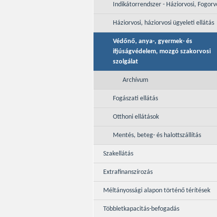
Indikátorrendszer - Háziorvosi, Fogorv
Háziorvosi, háziorvosi ügyeleti ellátás
Védőnő, anya-, gyermek- és
ifjúságvédelem, mozgó szakorvosi
szolgálat
Archívum
Fogászati ellátás
Otthoni ellátások
Mentés, beteg- és halottszállítás
Szakellátás
Extrafinanszírozás
Méltányossági alapon történő térítések
Többletkapacitás-befogadás