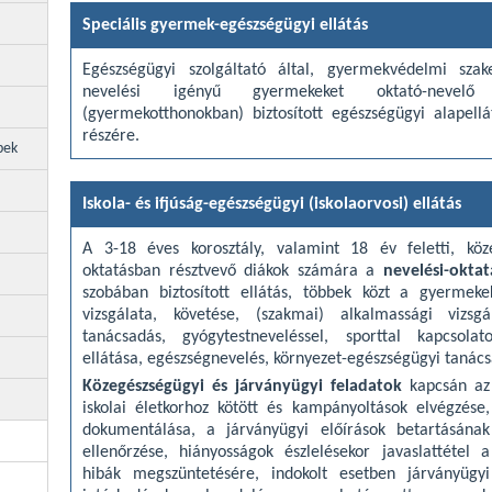
Speciális gyermek-egészségügyi ellátás
Egészségügyi szolgáltató által, gyermekvédelmi szake
nevelési igényű gyermekeket oktató-nevelő 
(gyermekotthonokban) biztosított egészségügyi alapell
részére.
pek
Iskola- és ifjúság-egészségügyi (iskolaorvosi) ellátás
A 3-18 éves korosztály, valamint 18 év feletti, köz
oktatásban résztvevő diákok számára a
nevelési-okta
szobában biztosított ellátás, többek közt a gyermeke
vizsgálata, követése, (szakmai) alkalmassági vizsgá
tanácsadás, gyógytestneveléssel, sporttal kapcsolat
ellátása, egészségnevelés, környezet-egészségügyi tanác
Közegészségügyi és járványügyi feladatok
kapcsán az
iskolai életkorhoz kötött és kampányoltások elvégzése,
dokumentálása, a járványügyi előírások betartásának
ellenőrzése, hiányosságok észlelésekor javaslattétel a
hibák megszüntetésére, indokolt esetben járványügyi