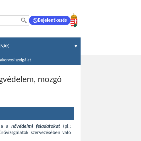
Bejelentkezés
ÁNAK
akorvosi szolgálat
ságvédelem, mozgó
lja a
nővédelmi feladatokat
(pl.:
űrővizsgálatok szervezésében való