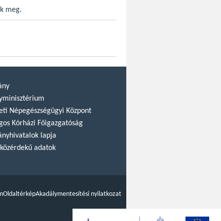
ők meg.
ány
yminisztérium
ti Népegészségügyi Központ
gos Kórházi Főigazgatóság
nyhivatalok lapja
közérdekű adatok
m
Oldaltérkép
Akadálymentesítési nyilatkozat