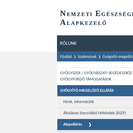
N
E
EMZETI
GÉSZSÉG
A
LAPKEZELŐ
RÓLUNK
Főoldal
Szakmának
Gyógyító-megelőző
GYÓGYSZER / GYÓGYÁSZATI SEGÉDESZKÖZ 
GYÓGYFÜRDŐ TÁMOGATÁSOK
GYÓGYÍTÓ-MEGELŐZŐ ELLÁTÁS
Hírek, információk
Általános Szerződési Feltételek (ÁSZF)
Alapellátás