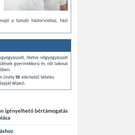
majd a tanuló háziorvoshoz, házi
gyógyászati, illetve nőgyógyászati
epülések gyermekkorú és női lakosai
lőben.
án (mely
itt
elérhető) tételes
lapját képezi.
után igényelhető bértámogatás
olása
táshoz