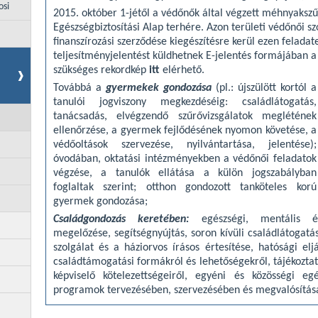
osi
2015. október 1-jétől a védőnők által végzett méhnyakszűr
Egészségbiztosítási Alap terhére. Azon területi védőnői s
finanszírozási szerződése kiegészítésre kerül ezen feladate
teljesítményjelentést küldhetnek E-jelentés formájában a
szükséges rekordkép
itt
elérhető.
Továbbá a
gyermekek gondozása
(pl.: újszülött kortól a
tanulói jogviszony megkezdéséig: családlátogatás,
tanácsadás, elvégzendő szűrővizsgálatok meglétének
ellenőrzése, a gyermek fejlődésének nyomon követése, a
védőoltások szervezése, nyilvántartása, jelentése);
óvodában, oktatási intézményekben a védőnői feladatok
végzése, a tanulók ellátása a külön jogszabályban
foglaltak szerint; otthon gondozott tanköteles korú
gyermek gondozása;
Családgondozás keretében:
egészségi, mentális és 
megelőzése, segítségnyújtás, soron kívüli családlátogatá
szolgálat és a háziorvos írásos értesítése, hatósági el
családtámogatási formákról és lehetőségekről, tájékoztat
képviselő kötelezettségeiről, egyéni és közösségi egé
programok tervezésében, szervezésében és megvalósításá