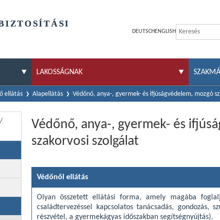
BIZTOSÍTÁSI
DEUTSCH
ENGLISH
LAKOSSÁGNAK
SZAKM
 ellátás
Alapellátás
Védőnő, anya-, gyermek- és ifjúságvédelem, mozgó sz
/
Védőnő, anya-, gyermek- és ifjú
szakorvosi szolgálat
Védőnői ellátás
Olyan összetett ellátási forma, amely magába fogla
családtervezéssel kapcsolatos tanácsadás, gondozás, sz
részvétel, a gyermekágyas időszakban segítségnyújtás).