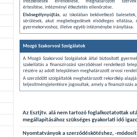
intézkedések elrendelése, meghatározott szervek
értesítése, intézményi étkeztetés ellenőrzése.
Elsősegélynyújtás
, az iskolában bekövetkező balesetek,
sérülések, akut megbetegedések elsődleges ellátása, 
gyermekorvoshoz, illetve egyéb intézménybe irányítása.
Mozgó Szakorvosi Szolgálatok
A Mozgó Szakorvosi Szolgálatok által biztosított gyermek
szakellátás a finanszírozási szerződéssel rendelkező tel
részére az adott településen meghatározott orvosi rende
A szerződött szolgáltatók meghatározott rekordkép alapj
teljesítményjelentésre jogosultak, amely a finanszírozás a
Az Esztjtv. alá nem tartozó foglalkoztatottak 
megállapításához szükséges gyakorlati idő igaz
Nyomtatványok a szerződéskötéshez, -módosí