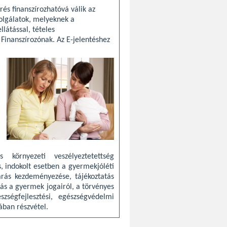
és finanszírozhatóvá válik az
zolgálatok, melyeknek a
llátással, tételes
 Finanszírozónak. Az E-jelentéshez
környezeti veszélyeztetettség
s, indokolt esetben a gyermekjóléti
járás kezdeményezése, tájékoztatás
ás a gyermek jogairól, a törvényes
szségfejlesztési, egészségvédelmi
ban részvétel.