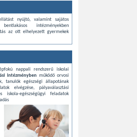
llátást nyújtó, valamint sajátos
bentlakásos intézményekben
átás az ott elhelyezett gyermekek
épfokú nappali rendszerű iskolai
tási intézményben
működő orvosi
k, tanulók egészségi állapotának
latok elvégzése, pályaválasztási
os iskola-egészségügyi feladatok
sadás