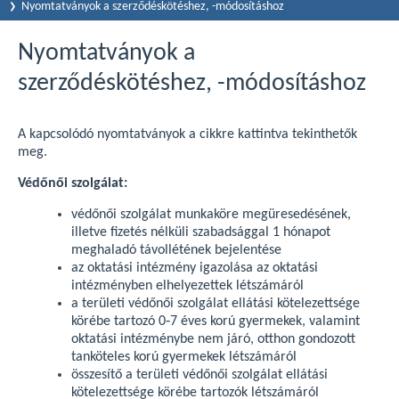
Nyomtatványok a szerződéskötéshez, -módosításhoz
Nyomtatványok a
szerződéskötéshez, -módosításhoz
A kapcsolódó nyomtatványok a cikkre kattintva tekinthetők
meg.
Védőnői szolgálat:
védőnői szolgálat munkaköre megüresedésének,
illetve fizetés nélküli szabadsággal 1 hónapot
meghaladó távollétének bejelentése
az oktatási intézmény igazolása az oktatási
intézményben elhelyezettek létszámáról
a területi védőnői szolgálat ellátási kötelezettsége
körébe tartozó 0‐7 éves korú gyermekek, valamint
oktatási intézménybe nem járó, otthon gondozott
tanköteles korú gyermekek létszámáról
összesítő a területi védőnői szolgálat ellátási
kötelezettsége körébe tartozók létszámáról