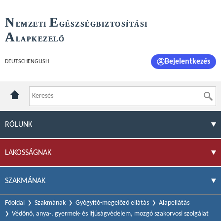
N
E
EMZETI
GÉSZSÉGBIZTOSÍTÁSI
A
LAPKEZELŐ
Bejelentkezés
DEUTSCH
ENGLISH
RÓLUNK
LAKOSSÁGNAK
SZAKMÁNAK
Főoldal
Szakmának
Gyógyító-megelőző ellátás
Alapellátás
Védőnő, anya-, gyermek- és ifjúságvédelem, mozgó szakorvosi szolgálat