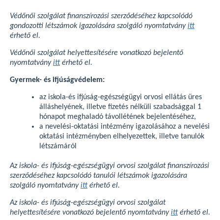
Védőnői szolgálat finanszírozási szerződéséhez kapcsolódó
gondozotti létszámok igazolására szolgáló nyomtatvány
itt
érhető el.
Védőnői szolgálat helyettesítésére vonatkozó bejelentő
nyomtatvány
itt
érhető el.
Gyermek- és ifjúságvédelem:
az iskola-és ifjúság-egészségügyi orvosi ellátás üres
álláshelyének, illetve fizetés nélküli szabadsággal 1
hónapot meghaladó távollétének bejelentéséhez,
a nevelési-oktatási intézmény igazolásához a nevelési
oktatási intézményben elhelyezettek, illetve tanulók
létszámáról
Az iskola- és ifjúság-egészségügyi orvosi szolgálat finanszírozási
szerződéséhez kapcsolódó tanulói létszámok igazolására
szolgáló nyomtatvány
itt
érhető el.
Az iskola- és ifjúság-egészségügyi orvosi szolgálat
helyettesítésére vonatkozó bejelentő nyomtatvány
itt
érhető el.