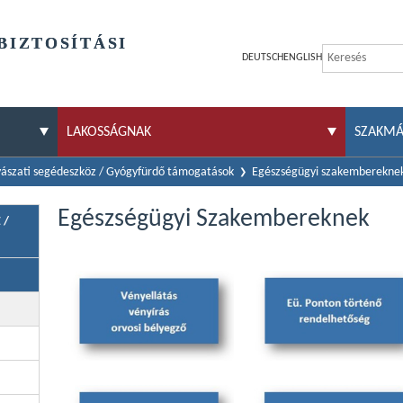
BIZTOSÍTÁSI
DEUTSCH
ENGLISH
LAKOSSÁGNAK
SZAKM
ászati segédeszköz / Gyógyfürdő támogatások
Egészségügyi szakemberekne
Egészségügyi Szakembereknek
 /