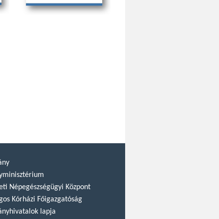
ány
yminisztérium
ti Népegészségügyi Központ
gos Kórházi Főigazgatóság
nyhivatalok lapja