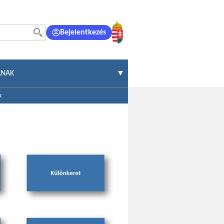
Bejelentkezés
ÁNAK
k