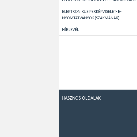
ELEKTRONIKUS ÜGYINTÉZÉS TÁJÉKOZTATÓ
ELEKTRONIKUS PERKÉPVISELET- E-
NYOMTATVÁNYOK (SZAKMÁNAK)
HÍRLEVÉL
HASZNOS OLDALAK