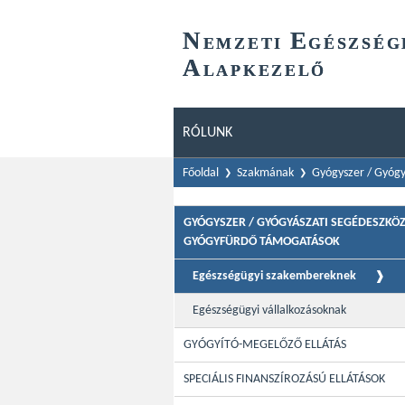
N
E
EMZETI
GÉSZSÉG
A
LAPKEZELŐ
RÓLUNK
Főoldal
Szakmának
Gyógyszer / Gyógy
GYÓGYSZER / GYÓGYÁSZATI SEGÉDESZKÖZ
GYÓGYFÜRDŐ TÁMOGATÁSOK
Egészségügyi szakembereknek
Egészségügyi vállalkozásoknak
GYÓGYÍTÓ-MEGELŐZŐ ELLÁTÁS
SPECIÁLIS FINANSZÍROZÁSÚ ELLÁTÁSOK