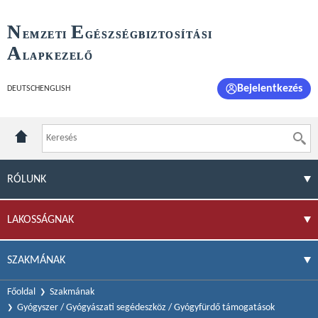
N
E
EMZETI
GÉSZSÉGBIZTOSÍTÁSI
A
LAPKEZELŐ
Bejelentkezés
DEUTSCH
ENGLISH
RÓLUNK
LAKOSSÁGNAK
SZAKMÁNAK
Főoldal
Szakmának
Gyógyszer / Gyógyászati segédeszköz / Gyógyfürdő támogatások