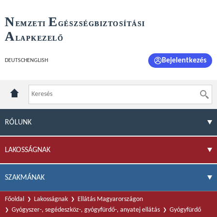
N
E
EMZETI
GÉSZSÉGBIZTOSÍTÁSI
A
LAPKEZELŐ
Bejelentkezés
DEUTSCH
ENGLISH
RÓLUNK
LAKOSSÁGNAK
SZAKMÁNAK
Főoldal
Lakosságnak
Ellátás Magyarországon
Gyógyszer-, segédeszköz-, gyógyfürdő-, anyatej ellátás
Gyógyfürdő