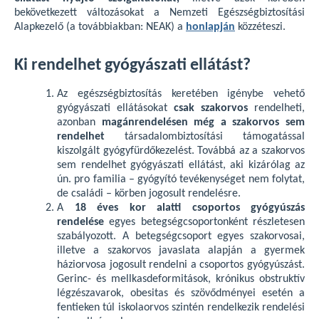
bekövetkezett változásokat a Nemzeti Egészségbiztosítási
Alapkezelő (a továbbiakban: NEAK) a
honlapján
közzéteszi.
Ki rendelhet gyógyászati ellátást?
Az egészségbiztosítás keretében igénybe vehető
gyógyászati ellátásokat
csak szakorvos
rendelheti,
azonban
magánrendelésen még a szakorvos sem
rendelhet
társadalombiztosítási támogatással
kiszolgált gyógyfürdőkezelést. Továbbá az a szakorvos
sem rendelhet gyógyászati ellátást, aki kizárólag az
ún. pro familia – gyógyító tevékenységet nem folytat,
de családi – körben jogosult rendelésre.
A
18 éves kor alatti csoportos gyógyúszás
rendelése
egyes betegségcsoportonként részletesen
szabályozott. A betegségcsoport egyes szakorvosai,
illetve a szakorvos javaslata alapján a gyermek
háziorvosa jogosult rendelni a csoportos gyógyúszást.
Gerinc- és mellkasdeformitások, krónikus obstruktív
légzészavarok, obesitas és szövődményei esetén a
fentieken túl iskolaorvos szintén rendelkezik rendelési