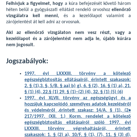
Felhívjuk a figyelmet, hogy
a kúra befejezését követő három
héten belül a gyógyászati ellátást rendelő orvoshoz
ellenőrző
vizsgálatra kell menni,
és a kezelőlapot valamint a
zárójelentést át kell adni az orvosnak.
Aki az ellenőrző vizsgálaton nem vesz részt, vagy a
kezelőlapot és a zárójelentést nem adja le, újabb kúrára
nem jogosult.
Jogszabályok:
1997. évi LXXXIII. törvény a kötelező
egészségbiztosítás ellátásairól, érintett szakaszok:
2. § (1),3. §, 5/B. § aa) b) g), 6. § (2), 16. § (1) a), 21.
§ (1) (4), 22.§ (1) 29. § (1)–(2) (4), 32. § (1) (5) (6)
1997. évi XLVII. törvény az egészségügyi és a
hozzájuk kapcsolódó személyes adatok kezeléséről
és védelméről ,érintett szakasz: 14/A. § (1), (2•
217/1997. (XII. 1.) Korm. rendelet a kötelező
egészségbiztosítás ellátásairól szóló 1997. évi
LXXXIII. törvény végrehajtásáról, érintett
szakaszok: 1. § (2) a), 10/F. § (1), (7), 11. § (3) d),