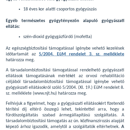
18 éves kor alatti csoportos gyógyúszás
Egyéb természetes gyógytényezőn alapuló gyógyászati
ellátás:
szén-dioxid gyógygázfürdő (mofetta)
Az egészségbiztosítási támogatással igénybe vehető kezelések
időtartamát az
5/2004. EüM rendelet 3. sz. melléklete
határozza meg.
A társadalombiztosítási támogatással rendelhető gyógyászati
ellátások támogatásának mértékét az orvosi rehabilitáció
céljából társadalombiztosítási támogatással igénybe vehető
gyógyászati ellátásokról szóló 5/2004. (XI. 19.) EüM rendelet 8.
sz. melléklete (www.njt.hu) határozza meg.
Felhívjuk a figyelmet, hogy a gyógyászati ellátásokért fizetendő
térítési díj eltérő összegű lehet, tekintettel arra, hogy a
fürdőszolgáltatás szabad ármegállapítású szolgáltatás. A
társadalombiztosítási támogatás az ún. közfinanszírozás alapját
képező árhoz igazodik, amelytől a szolgáltatók eltérhetnek.
A