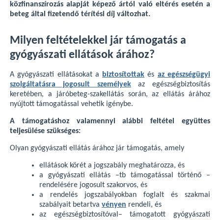
közfinanszírozás alapját képező ártól való eltérés esetén a
beteg által fizetendő térítési díj változhat.
Milyen feltételekkel jár támogatás a
gyógyászati ellátások árához?
A gyógyászati ellátásokat a
biztosítottak
és
az egészségügyi
szolgáltatásra jogosult személyek
az egészségbiztosítás
keretében, a járóbeteg-szakellátás során, az ellátás árához
nyújtott támogatással vehetik igénybe.
A támogatáshoz valamennyi alábbi feltétel együttes
teljesülése szükséges:
Olyan gyógyászati ellátás árához jár támogatás, amely
ellátások körét a jogszabály meghatározza, és
a gyógyászati ellátás –tb támogatással történő –
rendelésére jogosult szakorvos, és
a rendelés jogszabályokban foglalt és szakmai
szabályait betartva
vényen
rendeli, és
az egészségbiztosítóval– támogatott gyógyászati