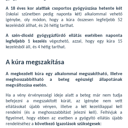
A 18 éves kor alattiak csoportos gyógyúszása hetente két
(iskolai szünetben pedig naponta két) alkalommal vehető
igénybe, oly módon, hogy a kúra összesen legfeljebb 52
kezelésből állhat, és 26 hétig tarthat.
A szén-dioxid gyógygázfürdő ellátás esetében naponta
legfeljebb 1 kezelés
végezhető, azzal, hogy egy kúra 15
kezelésből áll, és 4 hétig tarthat.
A kúra megszakítása
A megkezdett kúra egy alkalommal megszakítható, illetve
meghosszabbítható a beteg egészségi állapotának
megváltozása esetén.
Ha a vény érvényességi ideje alatt a beteg már nem tudja
befejezni a megszakított kúrát, az igénybe nem vett
ellátásokat újabb vényen, illetve a két kezelőlappal kell
rendelni (és a meghosszabbítást jelezni kell). Felhívjuk a
figyelmet, hogy ebben az esetben a gyógyító ellátás újabb
rendeléséhez a
következő igazolások szükségesek: