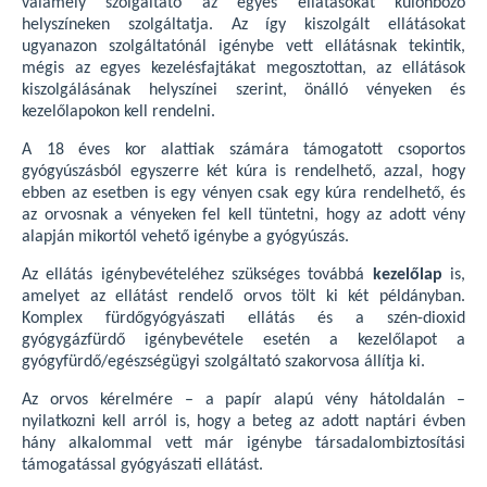
valamely szolgáltató az egyes ellátásokat különböző
helyszíneken szolgáltatja. Az így kiszolgált ellátásokat
ugyanazon szolgáltatónál igénybe vett ellátásnak tekintik,
mégis az egyes kezelésfajtákat megosztottan, az ellátások
kiszolgálásának helyszínei szerint, önálló vényeken és
kezelőlapokon kell rendelni.
A 18 éves kor alattiak számára támogatott csoportos
gyógyúszásból egyszerre két kúra is rendelhető, azzal, hogy
ebben az esetben is egy vényen csak egy kúra rendelhető, és
az orvosnak a vényeken fel kell tüntetni, hogy az adott vény
alapján mikortól vehető igénybe a gyógyúszás.
Az ellátás igénybevételéhez szükséges továbbá
kezelőlap
is,
amelyet az ellátást rendelő orvos tölt ki két példányban.
Komplex fürdőgyógyászati ellátás és a szén-dioxid
gyógygázfürdő igénybevétele esetén a kezelőlapot a
gyógyfürdő/egészségügyi szolgáltató szakorvosa állítja ki.
Az orvos kérelmére – a papír alapú vény hátoldalán –
nyilatkozni kell arról is, hogy a beteg az adott naptári évben
hány alkalommal vett már igénybe társadalombiztosítási
támogatással gyógyászati ellátást.