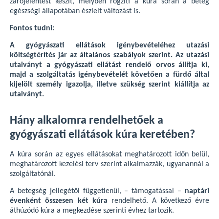
zárójelentést készít, melyben rögzíti a kúra során a beteg
egészségi állapotában észlelt változást is.
Fontos tudni:
A gyógyászati ellátások igénybevételéhez utazási
költségtérítés jár az általános szabályok szerint. Az utazási
utalványt a gyógyászati ellátást rendelő orvos állítja ki,
majd a szolgáltatás igénybevételét követően a fürdő által
kijelölt személy igazolja, illetve szükség szerint kiállítja az
utalványt.
Hány alkalomra rendelhetőek a
gyógyászati ellátások kúra keretében?
A kúra során az egyes ellátásokat meghatározott időn belül,
meghatározott kezelési terv szerint alkalmazzák, ugyanannál a
szolgáltatónál.
A betegség jellegétől függetlenül, – támogatással –
naptári
évenként összesen két kúra
rendelhető. A következő évre
áthúzódó kúra a megkezdése szerinti évhez tartozik.