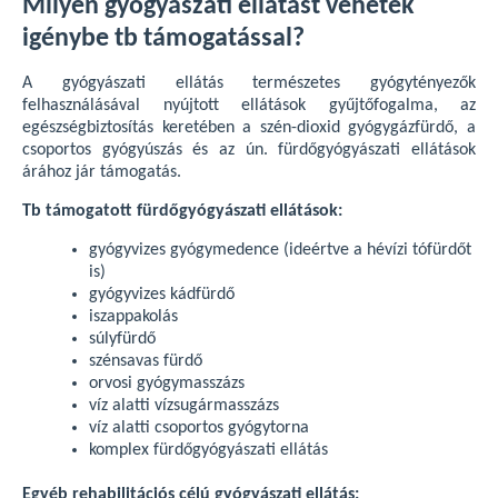
Milyen gyógyászati ellátást vehetek
igénybe tb támogatással?
A gyógyászati ellátás természetes gyógytényezők
felhasználásával nyújtott ellátások gyűjtőfogalma, az
egészségbiztosítás keretében a szén-dioxid gyógygázfürdő, a
csoportos gyógyúszás és az ún. fürdőgyógyászati ellátások
árához jár támogatás.
Tb támogatott fürdőgyógyászati ellátások:
gyógyvizes gyógymedence (ideértve a hévízi tófürdőt
is)
gyógyvizes kádfürdő
iszappakolás
súlyfürdő
szénsavas fürdő
orvosi gyógymasszázs
víz alatti vízsugármasszázs
víz alatti csoportos gyógytorna
komplex fürdőgyógyászati ellátás
Egyéb rehabilitációs célú gyógyászati ellátás: