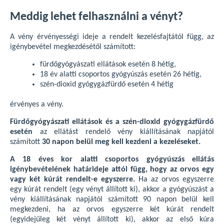
Meddig lehet felhasználni a vényt?
A vény érvényességi ideje a rendelt kezelésfajtától függ, az
igénybevétel megkezdésétől számított:
fürdőgyógyászati ellátások esetén 8 hétig,
18 év alatti csoportos gyógyúszás esetén 26 hétig,
szén-dioxid gyógygázfürdő esetén 4 hétig
érvényes a vény.
Fürdőgyógyászati ellátások és a szén-dioxid gyógygázfürdő
esetén
az ellátást rendelő vény kiállításának napjától
számított
30 napon belül meg kell kezdeni a kezeléseket.
A 18 éves kor alatti csoportos gyógyúszás ellátás
igénybevételének határideje attól függ, hogy az orvos egy
vagy két kúrát rendelt-e egyszerre.
Ha az orvos egyszerre
egy kúrát rendelt (egy vényt állított ki), akkor a gyógyúszást a
vény kiállításának napjától számított 90 napon belül kell
megkezdeni, ha az orvos egyszerre két kúrát rendelt
(egyidejűleg két vényt állított ki), akkor az első kúra