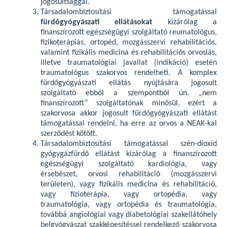
jogosultsággal.
Társadalombiztosítási támogatással
fürdőgyógyászati ellátásokat
kizárólag a
finanszírozott egészségügyi szolgáltató reumatológus,
fizikoterápiás, ortopéd, mozgásszervi rehabilitációs,
valamint fizikális medicina és rehabilitációs orvoslás,
illetve traumatológiai javallat (indikáció) esetén
traumatológus szakorvos rendelheti. A komplex
fürdőgyógyászati ellátás nyújtására jogosult
szolgáltató ebből a szempontból ún. „nem
finanszírozott” szolgáltatónak minősül, ezért a
szakorvosa akkor jogosult fürdőgyógyászati ellátást
támogatással rendelni, ha erre az orvos a NEAK-kal
szerződést kötött.
Társadalombiztosítási támogatással szén-dioxid
gyógygázfürdő ellátást kizárólag a finanszírozott
egészségügyi szolgáltató kardiológia, vagy
érsebészet, orvosi rehabilitáció (mozgásszervi
területen), vagy fizikális medicina és rehabilitáció,
vagy fizioterápia, vagy ortopédia, vagy
traumatológia, vagy ortopédia és traumatológia,
továbbá angiológiai vagy diabetológiai szakellátóhely
belgyógyászat szakképesítéssel rendelkező szakorvosa