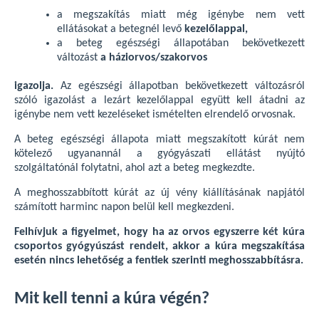
a megszakítás miatt még igénybe nem vett
ellátásokat a betegnél levő
kezelőlappal,
a beteg egészségi állapotában bekövetkezett
változást
a háziorvos/szakorvos
igazolja.
Az egészségi állapotban bekövetkezett változásról
szóló igazolást a lezárt kezelőlappal együtt kell átadni az
igénybe nem vett kezeléseket ismételten elrendelő orvosnak.
A beteg egészségi állapota miatt megszakított kúrát nem
kötelező ugyanannál a gyógyászati ellátást nyújtó
szolgáltatónál folytatni, ahol azt a beteg megkezdte.
A meghosszabbított kúrát az új vény kiállításának napjától
számított harminc napon belül kell megkezdeni.
Felhívjuk a figyelmet, hogy ha az orvos egyszerre két kúra
csoportos gyógyúszást rendelt, akkor a kúra megszakítása
esetén nincs lehetőség a fentiek szerinti meghosszabbításra.
Mit kell tenni a kúra végén?