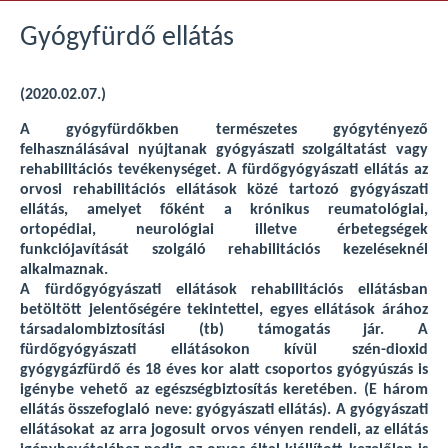
Gyógyfürdő ellátás
(2020.02.07.)
A gyógyfürdőkben természetes gyógytényező
felhasználásával nyújtanak gyógyászati szolgáltatást vagy
rehabilitációs tevékenységet. A fürdőgyógyászati ellátás az
orvosi rehabilitációs ellátások közé tartozó gyógyászati
ellátás, amelyet főként a krónikus reumatológiai,
ortopédiai, neurológiai illetve érbetegségek
funkciójavítását szolgáló rehabilitációs kezeléseknél
alkalmaznak.
A fürdőgyógyászati ellátások rehabilitációs ellátásban
betöltött jelentőségére tekintettel, egyes ellátások árához
társadalombiztosítási (tb) támogatás jár. A
fürdőgyógyászati ellátásokon kívül szén-dioxid
gyógygázfürdő és 18 éves kor alatt csoportos gyógyúszás is
igénybe vehető az egészségbiztosítás keretében. (E három
ellátás összefoglaló neve: gyógyászati ellátás). A gyógyászati
ellátásokat az arra jogosult orvos vényen rendeli, az ellátás