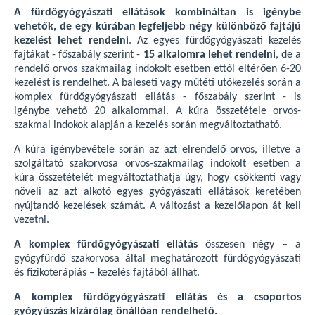
A fürdőgyógyászati ellátások kombináltan is igénybe
vehetők, de egy kúrában legfeljebb négy különböző fajtájú
kezelést lehet rendelni
. Az egyes fürdőgyógyászati kezelés
fajtákat - főszabály szerint -
15 alkalomra lehet rendelni
, de a
rendelő orvos szakmailag indokolt esetben ettől eltérően 6-20
kezelést is rendelhet. A baleseti vagy műtéti utókezelés során a
komplex fürdőgyógyászati ellátás - főszabály szerint - is
igénybe vehető 20 alkalommal. A kúra összetétele orvos-
szakmai indokok alapján a kezelés során megváltoztatható.
A kúra igénybevétele során az azt elrendelő orvos, illetve a
szolgáltató szakorvosa orvos-szakmailag indokolt esetben a
kúra összetételét megváltoztathatja úgy, hogy csökkenti vagy
növeli az azt alkotó egyes gyógyászati ellátások keretében
nyújtandó kezelések számát. A változást a kezelőlapon át kell
vezetni.
A komplex fürdőgyógyászati ellátás
összesen négy – a
gyógyfürdő szakorvosa által meghatározott fürdőgyógyászati
és fizikoterápiás – kezelés fajtából állhat.
A komplex fürdőgyógyászati ellátás és a csoportos
gyógyúszás kizárólag önállóan rendelhető.