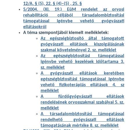
12/A. § (5), 22. § (4)–(5) , 25. §
5/2004. (XI. 19.) EüM rendelet az orvosi
rehabilitáció céljából társadalombiztosítási
támogatással igénybe vehető gyógyászati
ellátásokról
A téma szempontjából kiemelt mellékletek:
Az egészségbiztosító által támogatott
gyógyászati ellátások kiszolgálásának
szakmai követelményei 2. sz. melléklet
Az egészségbiztosítási támogatással
igénybe vehető kezelések időtartama 3.
sz. melléklet
A gyógyászati ellátások keretében
egészségbiztosítási támogatással igénybe
vehető fizikoterápiás ellátások 4. sz
melléklet
A fürdőgyógyászati ellátások
rendelésének orvosszakmai szabályai 5. sz.
melléklet
A társadalombiztosítási támogatással
rendelhető gyógyászati ellátások
támogatásának mértéke 8. sz. melléklet