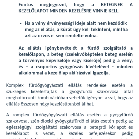
Fontos megjegyezni, hogy a BETEGNEK A
KEZELŐLAPOT MINDEN KEZELÉSRE VINNIE KELL.
Ha a vény érvényességi ideje alatt nem kezdődik
meg az ellátás, a kúrát úgy kell tekinteni, mintha
azt az orvos el sem rendelte volna.
Az ellátás igénybevételét a fürdő szolgáltató a
kezelőlapon, a beteg (cselekvőképtelen beteg esetén
a törvényes képviselője vagy kísérője) pedig a vény,
és – a csoportos gyógyúszás kivételével – minden
alkalommal a kezelőlap aláírásával igazolja.
Komplex fürdőgyógyászati ellátás rendelése esetén a
szükséges kezelésfajták a gyógyfürdő szakorvosa által
meghatározott kombinációban vehetők igénybe, azzal, hogy az
ellátás összesen négy kezeléstípusból állhat.
A komplex fürdőgyógyászati ellátás esetén a gyógyfürdő
szakorvosa, szén-dioxid gyógygázfürdő ellátás esetén pedig az
egészségügyi szolgáltató szakorvosa a betegről kórlapot és
kezelőlapot is vezet, a kezelés befejezésekor pedig