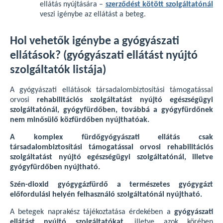
ellátás nyújtására –
szerződést kötött szolgáltatónál
veszi igénybe az ellátást a beteg.
Hol vehetők igénybe a gyógyászati
ellátások? (gyógyászati ellátást nyújtó
szolgáltatók listája)
A gyógyászati ellátások társadalombiztosítási támogatással
orvosi
rehabilitációs szolgáltatást nyújtó egészségügyi
szolgáltatónál, gyógyfürdőben, továbbá a gyógyfürdőnek
nem minősülő közfürdőben nyújthatóak.
A komplex fürdőgyógyászati ellátás csak
társadalombiztosítási támogatással orvosi rehabilitációs
szolgáltatást nyújtó egészségügyi szolgáltatónál, illetve
gyógyfürdőben nyújtható.
Szén-dioxid gyógygázfürdő a természetes gyógygázt
előfordulási helyén felhasználó szolgáltatónál nyújtható.
A betegek naprakész tájékoztatása érdekében a
gyógyászati
ellátást nyújtó szolgáltatókat,
illetve azok körében