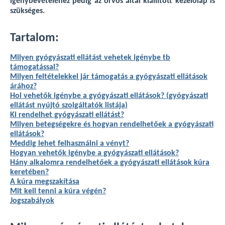
igénybevételéhez pedig az orvos által kiállított kezelőlap is
szükséges.
Tartalom:
Milyen gyógyászati ellátást vehetek igénybe tb
támogatással?
Milyen feltételekkel jár támogatás a gyógyászati ellátások
árához?
Hol vehetők igénybe a gyógyászati ellátások? (gyógyászati
ellátást nyújtó szolgáltatók listája)
Ki rendelhet gyógyászati ellátást?
Milyen betegségekre és hogyan rendelhetőek a gyógyászati
ellátások?
Meddig lehet felhasználni a vényt?
Hogyan vehetők igénybe a gyógyászati ellátások?
Hány alkalomra rendelhetőek a gyógyászati ellátások kúra
keretében?
A kúra megszakítása
Mit kell tenni a kúra végén?
Jogszabályok