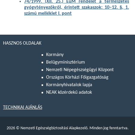
74/1999. (XII. 25.) EüM rendelet a természetes
gyógytényezőkről, érintett szakaszok: 10–12. §, 1.
számú melléklet I. pont
HASZNOS OLDALAK
Kormány
Belügyminisztérium
Nemzeti Népegészségügyi Központ
Országos Kórházi Főigazgatóság
Kormányhivatalok lapja
NEAK közérdekű adatok
TECHNIKAI AJÁNLÁS
2026
©
Nemzeti Egészségbiztosítási Alapkezelő. Minden jog fenntartva.