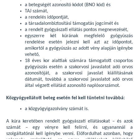
a betegségét azonosító kódot (BNO kód) és
TAJ számát,
a rendelés időpontját,
a társadalombiztosítási támogatás jogcímét és
a rendelt gyógyászati ellátás pontos megnevezését,
egyszerre két kúrának megfelelő gyógyúszás
rendelése esetén jelezni kell azt az időpontot,
amikortól a gyógyúszás az adott vény alapján igénybe
vehető,
18 éves kor alattiak számára támogatott csoportos
gyógyúszás esetén a szakorvosi javaslatot adó orvos
azonosítóját, a szakorvosi javaslat kiállításának
dátumát, továbbá a szakorvosi javaslatot adó orvos
által végzett ellátást azonosító naplósorszámot.
Közgyógyellátott beteg esetén fel kell tüntetni továbbá:
a közgyógyigazolvány számát is.
A kúra keretében rendelt gyógyászati ellátásokat – és azok
számát – egy vényre kell felírni, és ugyanannál a
szolgáltatónál kell igénybe venni. Előfordulhat azonban, hogy