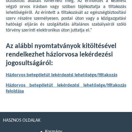
biztosított adatait ismerheti meg. Az érintettet a kezelést
végző orvos írásban vagy szóban tájékoztatja a tiltakozás
lehetőségéről. Az érintett a tiltakozását az egészségbiztosítási
szerv részére személyesen, postai úton vagy a közigazgatási
hatósági eljárás és szolgáltatás általános szabályairól szóló
törvény szerinti elektronikus úton juttatja el.”
Az alábbi nyomtatványok kitöltésével
rendelkezhet háziorvosa lekérdezési
jogosultságáról:
Háziorvos betegéletút lekérdezési lehetősége/tiltakozás
Háziorvos betegéletút lekérdezési lehetősége/tiltakozás
feloldása
HASZNOS OLDALAK
Kormány