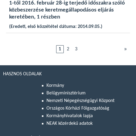
1-től 2016. február 28-ig terjedő időszakra szóló
közbeszerzése keretmegállapodásos eljárás
keretében, 1 részben
(Eredeti, első közzététel dátuma: 2014.09.05.)
»
1
2
3
HASZNOS OLDALAK
Kormány
Belügyminisztérium
Nemzeti Népegészségügyi Központ
Országos Kórházi Főigazgatóság
Kormányhivatalok lapja
NEAK közérdekű adatok