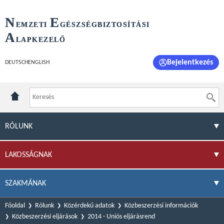
N
E
EMZETI
GÉSZSÉGBIZTOSÍTÁSI
A
LAPKEZELŐ
Bejelentkezés
DEUTSCH
ENGLISH
RÓLUNK
LAKOSSÁGNAK
SZAKMÁNAK
Főoldal
Rólunk
Közérdekű adatok
Közbeszerzési információk
Közbeszerzési eljárások
2014 - Uniós eljárásrend