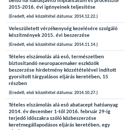
belső fül hallásjavító implantátum és processzor
2015-2016. évi igényeinek teljesítése
(Eredeti, első közzététel dátuma: 2014.12.22.)
Veleszületett vérzékenység kezelésére szolgáló
készítmények 2015. évi beszerzése
(Eredeti, első közzététel dátuma: 2014.11.14.)
Tételes elszámolás alá eső, természetben
biztosítandó neuropacemaker eszközök
beszerzése hirdetmény közzétételével indított
gyorsított tárgyalásos eljárás keretében, 15
részben
(Eredeti, első közzététel dátuma: 2014.10.27.)
Tételes elszámolás alá eső abatacept hatóanyag
2014. év december 1-től 2016. február 29-ig
terjedő időszakra szóló közbeszerzése
keretmegállapodásos eljárás keretében, egy