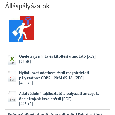
Álláspályázatok
Önéletrajz minta és kitöltési útmutató
[XLS]
[92 kB]
Nyilatkozat adatkezelésről meghirdetett
pályazathoz GDPR - 2024.05.16.
[PDF]
[485 kB]
Adatvédelmi tájékoztató a pályázati anyagok,
önéletrajzok kezeléséről
[PDF]
[445 kB]