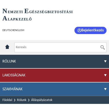
N
E
EMZETI
GÉSZSÉGBIZTOSÍTÁSI
A
LAPKEZELŐ
Bejelentkezés
DEUTSCH
ENGLISH
RÓLUNK
LAKOSSÁGNAK
SZAKMÁNAK
Főoldal
Rólunk
Álláspályázatok