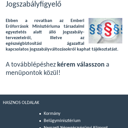
Jogszabályfigyelő
Ebben a rovatban az Emberi
Erőforrások Minisztériuma társadalmi
egyeztetés alatt álló jogszabály-
tervezeteiről, illetve az
egészségbiztosítási ágazattal
kapcsolatos jogszabályváltozásokról kaphat tájékoztatást.
A továbblépéshez
kérem válasszon
a
menüpontok közül!
HASZNOS OLDALAK
Kormány
Belügyminisztérium