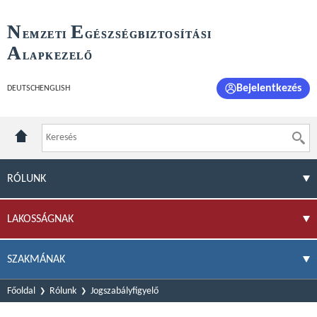
N
E
EMZETI
GÉSZSÉGBIZTOSÍTÁSI
A
LAPKEZELŐ
Bejelentkezés
DEUTSCH
ENGLISH
RÓLUNK
LAKOSSÁGNAK
SZAKMÁNAK
Főoldal
Rólunk
Jogszabályfigyelő