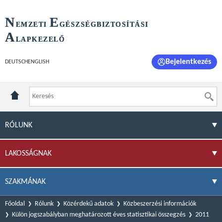
N
E
EMZETI
GÉSZSÉGBIZTOSÍTÁSI
A
LAPKEZELŐ
Bejelentkezés
DEUTSCH
ENGLISH
RÓLUNK
LAKOSSÁGNAK
SZAKMÁNAK
Főoldal
Rólunk
Közérdekű adatok
Közbeszerzési információk
Külön jogszabályban meghatározott éves statisztikai összegzés
2011