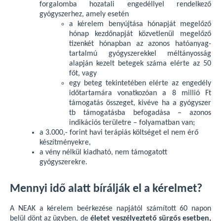
forgalomba hozatali engedéllyel rendelkező
gyógyszerhez, amely esetén
a kérelem benyújtása hónapját megelőző
hónap kezdőnapját közvetlenül megelőző
tizenkét hónapban az azonos hatóanyag-
tartalmú gyógyszerekkel méltányosság
alapján kezelt betegek száma elérte az 50
főt, vagy
egy beteg tekintetében elérte az engedély
időtartamára vonatkozóan a 8 millió Ft
támogatás összeget, kivéve ha a gyógyszer
tb támogatásba befogadása – azonos
indikációs területre – folyamatban van;
a 3.000,- forint havi terápiás költséget el nem érő
készítményekre,
a vény nélkül kiadható, nem támogatott
gyógyszerekre.
Mennyi idő alatt bírálják el a kérelmet?
A NEAK a kérelem beérkezése napjától számított 60 napon
belül dönt az ügyben, de
életet veszélyeztető sürgős esetben,