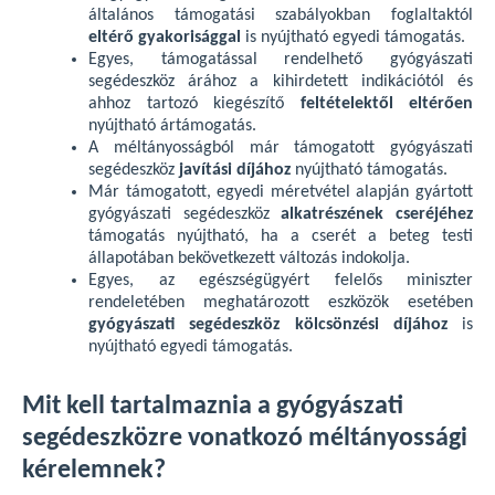
általános támogatási szabályokban foglaltaktól
eltérő gyakorisággal
is nyújtható egyedi támogatás.
Egyes, támogatással rendelhető gyógyászati
segédeszköz árához a kihirdetett indikációtól és
ahhoz tartozó kiegészítő
feltételektől eltérően
nyújtható ártámogatás.
A méltányosságból már támogatott gyógyászati
segédeszköz
javítási díjához
nyújtható támogatás.
Már támogatott, egyedi méretvétel alapján gyártott
gyógyászati segédeszköz
alkatrészének cseréjéhez
támogatás nyújtható, ha a cserét a beteg testi
állapotában bekövetkezett változás indokolja.
Egyes, az egészségügyért felelős miniszter
rendeletében meghatározott eszközök esetében
gyógyászati segédeszköz kölcsönzési díjához
is
nyújtható egyedi támogatás.
Mit kell tartalmaznia a gyógyászati
segédeszközre vonatkozó méltányossági
kérelemnek?