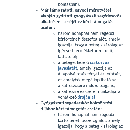
bontásban).
Már támogatott, egyedi méretvétel
alapján gyártott gyógyászati segédeszköz
alkatrésze cseréjéhez kért támogatás
esetén:
három hónapnál nem régebbi
kórtörténeti összefoglalót, amely
igazolja, hogy a beteg kizárólag az
igényelt termékkel kezelhető,
látható el;
a beteget kezelő
szakorvos
javaslatát
,
amely igazolja az
állapotváltozás tényét és leírását,
és amelyből megállapítható az
alkatrészcsere indokoltsága is,
alkatrészre és csere munkadíjára
vonatkozó
árajánlat
Gyógyászati segédeszköz kölcsönzési
díjához kért támogatás esetén:
három hónapnál nem régebbi
kórtörténeti összefoglalót, amely
igazolja, hogy a beteg kizárólag az