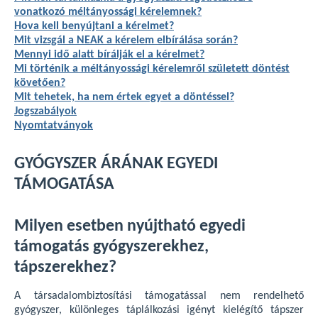
vonatkozó méltányossági kérelemnek?
Hova kell benyújtani a kérelmet?
Mit vizsgál a NEAK a kérelem elbírálása során?
Mennyi idő alatt bírálják el a kérelmet?
Mi történik a méltányossági kérelemről született döntést
követően?
Mit tehetek, ha nem értek egyet a döntéssel?
Jogszabályok
Nyomtatványok
GYÓGYSZER ÁRÁNAK EGYEDI
TÁMOGATÁSA
Milyen esetben nyújtható egyedi
támogatás gyógyszerekhez,
tápszerekhez?
A társadalombiztosítási támogatással nem rendelhető
gyógyszer, különleges táplálkozási igényt kielégítő tápszer