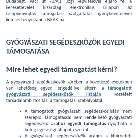
Budapest, Váci út 73/A.). Jogi képviselővel eljáró fél a
keresetlevelet kizárólag elektronikus űrlapon az
űrlapbenyújtás támogatási szolgáltatás igénybevételével
köteles benyújtani a NEAK-nál.
GYÓGYÁSZATI SEGÉDESZKÖZÖK EGYEDI
TÁMOGATÁSA
Mire lehet egyedi támogatást kérni?
A gyógyászati segédeszközök körében a következő esetekben
van lehetőség egyedi engedéllyel eltérni a
támogatott
gyógyászati segédeszközök listáján
közzétett
társadalombiztosítási ártámogatási szabályoktól:
A támogatott gyógyászati segédeszközlistán nem
szereplő, támogatással nem rendelhető gyógyászati
segédeszköz
árához egyedi támogatás
nyújtható a
beteg egészségi állapota szerint.
A gyógyászati segédeszközök árához a kihirdetett