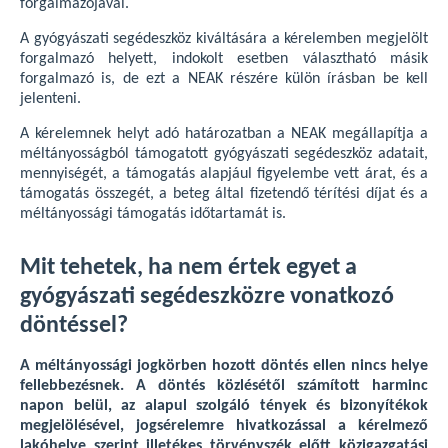
forgalmazójával.
A gyógyászati segédeszköz kiváltására a kérelemben megjelölt
forgalmazó helyett, indokolt esetben választható másik
forgalmazó is, de ezt a NEAK részére külön írásban be kell
jelenteni.
A kérelemnek helyt adó határozatban a NEAK megállapítja a
méltányosságból támogatott gyógyászati segédeszköz adatait,
mennyiségét, a támogatás alapjául figyelembe vett árat, és a
támogatás összegét, a beteg által fizetendő térítési díjat és a
méltányossági támogatás időtartamát is.
Mit tehetek, ha nem értek egyet a
gyógyászati segédeszközre vonatkozó
döntéssel?
A méltányossági jogkörben hozott döntés ellen nincs helye
fellebbezésnek. A döntés közlésétől számított harminc
napon belül, az alapul szolgáló tények és bizonyítékok
megjelölésével, jogsérelemre hivatkozással a kérelmező
lakóhelye szerint illetékes törvényszék előtt közigazgatási