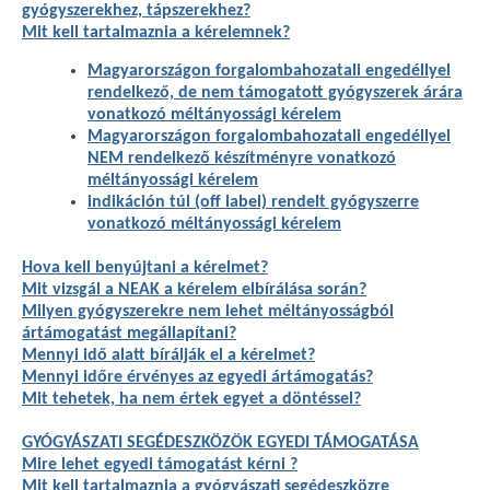
gyógyszerekhez, tápszerekhez?
Mit kell tartalmaznia a kérelemnek?
Magyarországon forgalombahozatali engedéllyel
rendelkező, de nem támogatott gyógyszerek árára
vonatkozó méltányossági kérelem
Magyarországon forgalombahozatali engedéllyel
NEM rendelkező készítményre vonatkozó
méltányossági kérelem
indikáción túl (off label) rendelt gyógyszerre
vonatkozó méltányossági kérelem
Hova kell benyújtani a kérelmet?
Mit vizsgál a NEAK a kérelem elbírálása során?
Milyen gyógyszerekre nem lehet méltányosságból
ártámogatást megállapítani?
Mennyi idő alatt bírálják el a kérelmet?
Mennyi időre érvényes az egyedi ártámogatás?
Mit tehetek, ha nem értek egyet a döntéssel?
GYÓGYÁSZATI SEGÉDESZKÖZÖK EGYEDI TÁMOGATÁSA
Mire lehet egyedi támogatást kérni ?
Mit kell tartalmaznia a gyógyászati segédeszközre