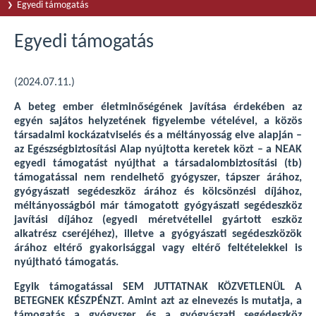
Egyedi támogatás
Egyedi támogatás
(2024.07.11.)
A beteg ember életminőségének javítása érdekében az
egyén sajátos helyzetének figyelembe vételével, a közös
társadalmi kockázatviselés és a méltányosság elve alapján –
az Egészségbiztosítási Alap nyújtotta keretek közt – a NEAK
egyedi támogatást nyújthat a társadalombiztosítási (tb)
támogatással nem rendelhető gyógyszer, tápszer árához,
gyógyászati segédeszköz árához és kölcsönzési díjához,
méltányosságból már támogatott gyógyászati segédeszköz
javítási díjához (egyedi méretvétellel gyártott eszköz
alkatrész cseréjéhez), illetve a gyógyászati segédeszközök
árához eltérő gyakorisággal vagy eltérő feltételekkel is
nyújtható támogatás.
Egyik támogatással SEM JUTTATNAK KÖZVETLENÜL A
BETEGNEK KÉSZPÉNZT. Amint azt az elnevezés is mutatja, a
támogatás a gyógyszer és a gyógyászati segédeszköz