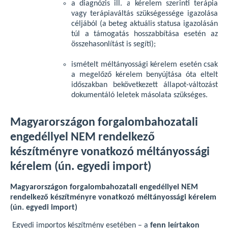
a diagnózis ill. a kérelem szerinti terápia
vagy terápiaváltás szükségessége igazolása
céljából (a beteg aktuális statusa igazolásán
túl a támogatás hosszabbítása esetén az
összehasonlítást is segíti);
ismételt méltányossági kérelem esetén csak
a megelőző kérelem benyújtása óta eltelt
időszakban bekövetkezett állapot-változást
dokumentáló leletek másolata szükséges.
Magyarországon forgalombahozatali
engedéllyel NEM rendelkező
készítményre vonatkozó méltányossági
kérelem (ún. egyedi import)
Magyarországon forgalombahozatali engedéllyel NEM
rendelkező készítményre vonatkozó méltányossági kérelem
(ún. egyedi import)
Egyedi importos készítmény esetében – a
fenn leírtakon