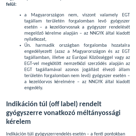
felül:
a Magyarországon nem, viszont valamely EGT
tagállam területén forgalomban levő gyógyszer
esetén – a kezelőorvosnak a gyógyszer rendelését
megelőző kérelme alapján – az NNGYK által kiadott
nyilatkozat,
Ún. harmadik országban forgalomba hozatalra
engedélyezett (azaz a Magyarországon és az EGT
tagállamban, illetve az Európai Közösséggel vagy az
EGT-vel megkötött nemzetközi szerződés alapján az
EGT tagállamával azonos jogállást élvező állam
területén forgalomban nem levő) gyógyszer esetén –
a kezelőorvos kérelmére – az NNGYK által kiadott
engedély.
Indikáción túl (off label) rendelt
gyógyszerre vonatkozó méltányossági
kérelem
Indikáción túli gyógyszerrendelés esetén – a fenti pontokban