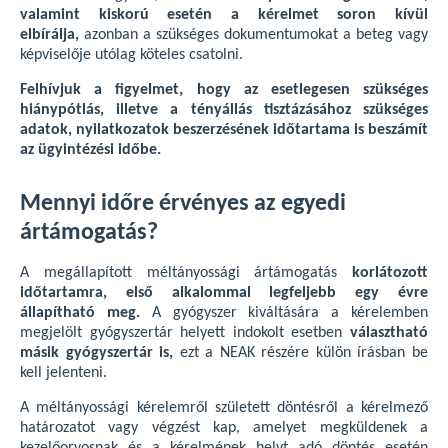
valamint kiskorú esetén a kérelmet soron kívül
elbírálja,
azonban a szükséges dokumentumokat a beteg vagy
képviselője utólag köteles csatolni.
Felhívjuk a figyelmet, hogy az esetlegesen szükséges
hiánypótlás, illetve a tényállás tisztázásához szükséges
adatok, nyilatkozatok beszerzésének időtartama is beszámít
az ügyintézési időbe.
Mennyi időre érvényes az egyedi
ártámogatás?
A megállapított méltányossági ártámogatás
korlátozott
időtartamra, első alkalommal legfeljebb egy évre
állapítható meg.
A gyógyszer kiváltására a kérelemben
megjelölt gyógyszertár helyett indokolt esetben
választható
másik gyógyszertár is,
ezt a NEAK részére külön írásban be
kell jelenteni.
A méltányossági kérelemről született döntésről a kérelmező
határozatot vagy végzést kap, amelyet megküldenek a