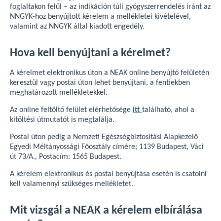
foglaltakon felül – az indikáción túli gyógyszerrendelés iránt az
NNGYK-hoz benyújtott kérelem a mellékletei kivételével,
valamint az NNGYK által kiadott engedély.
Hova kell benyújtani a kérelmet?
A kérelmet elektronikus úton a NEAK online benyújtó felületén
keresztül vagy postai úton lehet benyújtani, a fentiekben
meghatározott mellékletekkel.
Az online feltöltő felület elérhetősége
itt
található, ahol a
kitöltési útmutatót is megtalálja.
Postai úton pedig a Nemzeti Egészségbiztosítási Alapkezelő
Egyedi Méltányossági Főosztály címére; 1139 Budapest, Váci
út 73/A., Postacím: 1565 Budapest.
A kérelem elektronikus és postai benyújtása esetén is csatolni
kell valamennyi szükséges mellékletet.
Mit vizsgál a NEAK a kérelem elbírálása