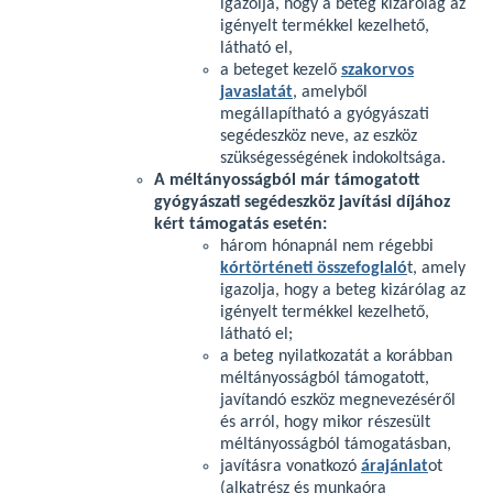
igazolja, hogy a beteg kizárólag az
igényelt termékkel kezelhető,
látható el,
a beteget kezelő
szakorvos
javaslatát
, amelyből
megállapítható a gyógyászati
segédeszköz neve, az eszköz
szükségességének indokoltsága.
A méltányosságból már támogatott
gyógyászati segédeszköz javítási díjához
kért támogatás esetén:
három hónapnál nem régebbi
kórtörténeti összefoglaló
t, amely
igazolja, hogy a beteg kizárólag az
igényelt termékkel kezelhető,
látható el;
a beteg nyilatkozatát a korábban
méltányosságból támogatott,
javítandó eszköz megnevezéséről
és arról, hogy mikor részesült
méltányosságból támogatásban,
javításra vonatkozó
árajánlat
ot
(alkatrész és munkaóra