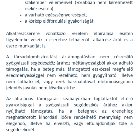
szakember véleményét (korábban nem kérelmezett
eszköz esetén),
a várható egészségnyereséget,
a kórkép előfordulási gyakoriságát.
Alkatrészcserére vonatkozó kérelem elbírálása esetén
figyelembe veszik a cseréhez felhasznált alkatrész árát és a
csere munkadíját is.
A társadalombiztosítási ártámogatásban nem részesülő
gyógyászati segédeszköz árához méltányosságból akkor adható
támogatás, ha a beteg más, támogatott eszközzel megfelelő
eredményességgel nem kezelhető, nem gyógyítható, illetve
nem látható el, vagy ezek használatával életminőségében
jelentős javulás nem következik be.
Az általános támogatási szabályokban foglaltaktól eltérő
gyakorisággal a gyógyászati segédeszköz árához akkor
nyújtható támogatás, ha a betegnek az eredetileg
meghatározott kihordási időre rendelhető mennyiség nem
elegendő, illetve ha elveszti, vagy eltulajdonítják tőle a
segédeszközét.