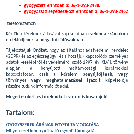
gyógyszert érintően a: 06-1-298-2438,
gyógyászati segédeszközt érintően a: 06-1-298-2462
telefonszámon.
Kérjük a kérelmek állásával kapcsolatban
ezeken a számokon
érdeklődjenek,
a megadott időszakban
.
Tájékoztatjuk Önöket, hogy az általános adatvédelmi rendelet
(GDPR) és az egészségügyi és a hozzájuk kapcsolódó személyes
adatok kezeléséről és védelméről szóló 1997. évi XLVII. törvény
alapján, a benyújtott méltányossági kérelmekkel
kapcsolatosan,
csak a kérelem benyújtójának, vagy
törvényes vagy meghatalmazással igazolt képviselője
részére
tudunk információt adni.
Megértésüket, és türelmüket ezúton is köszönjük!
Tartalom:
GYÓGYSZEREK ÁRÁNAK EGYEDI TÁMOGATÁSA
Milyen esetben nyújtható egyedi támogatás