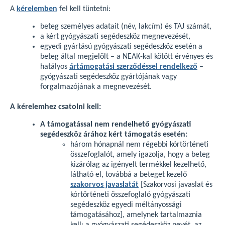
A
kérelemben
fel kell tüntetni:
beteg személyes adatait (név, lakcím) és TAJ számát,
a kért gyógyászati segédeszköz megnevezését,
egyedi gyártású gyógyászati segédeszköz esetén a
beteg által megjelölt – a NEAK-kal kötött érvényes és
hatályos
ártámogatási szerződéssel rendelkező
–
gyógyászati segédeszköz gyártójának vagy
forgalmazójának a megnevezését.
A kérelemhez csatolni kell:
A támogatással nem rendelhető gyógyászati
segédeszköz árához kért támogatás esetén:
három hónapnál nem régebbi kórtörténeti
összefoglalót, amely igazolja, hogy a beteg
kizárólag az igényelt termékkel kezelhető,
látható el, továbbá a beteget kezelő
szakorvos javaslatát
[Szakorvosi javaslat és
kórtörténeti összefoglaló gyógyászati
segédeszköz egyedi méltányossági
támogatásához], amelynek tartalmaznia