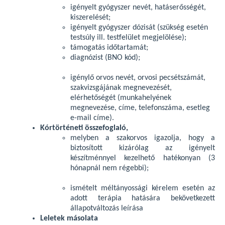
igényelt gyógyszer nevét, hatáserősségét,
kiszerelését;
igényelt gyógyszer dózisát (szükség esetén
testsúly ill. testfelület megjelölése);
támogatás időtartamát;
diagnózist (BNO kód);
igénylő orvos nevét, orvosi pecsétszámát,
szakvizsgájának megnevezését,
elérhetőségét (munkahelyének
megnevezése, címe, telefonszáma, esetleg
e-mail címe).
Kórtörténeti összefoglaló,
melyben a szakorvos igazolja, hogy a
biztosított kizárólag az igényelt
készítménnyel kezelhető hatékonyan (3
hónapnál nem régebbi);
ismételt méltányossági kérelem esetén az
adott terápia hatására bekövetkezett
állapotváltozás leírása
Leletek másolata