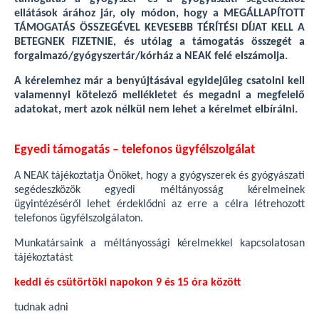
ellátások árához jár, oly módon, hogy a MEGÁLLAPÍTOTT
TÁMOGATÁS ÖSSZEGÉVEL KEVESEBB TÉRÍTÉSI DÍJAT KELL A
BETEGNEK FIZETNIE, és utólag a támogatás összegét a
forgalmazó/gyógyszertár/kórház a NEAK felé elszámolja.
A kérelemhez már a benyújtásával egyidejűleg csatolni kell
valamennyi kötelező mellékletet és megadni a megfelelő
adatokat, mert azok nélkül nem lehet a kérelmet elbírálni.
Egyedi támogatás – telefonos ügyfélszolgálat
A NEAK tájékoztatja Önöket, hogy a gyógyszerek és gyógyászati
segédeszközök egyedi méltányosság kérelmeinek
ügyintézéséről lehet érdeklődni az erre a célra létrehozott
telefonos ügyfélszolgálaton.
Munkatársaink a méltányossági kérelmekkel kapcsolatosan
tájékoztatást
keddi és csütörtöki napokon 9 és 15 óra között
tudnak adni