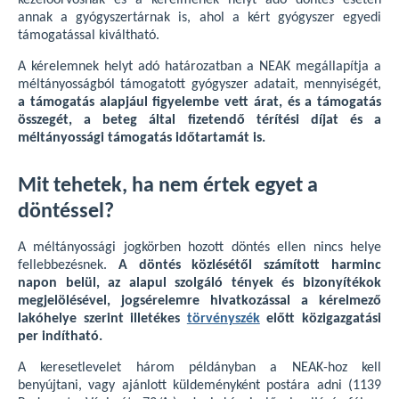
kezelőorvosnak és a kérelmének helyt adó döntés esetén
annak a gyógyszertárnak is, ahol a kért gyógyszer egyedi
támogatással kiváltható.
A kérelemnek helyt adó határozatban a NEAK megállapítja a
méltányosságból támogatott gyógyszer adatait, mennyiségét,
a támogatás alapjául figyelembe vett árat, és a támogatás
összegét, a beteg által fizetendő térítési díjat és a
méltányossági támogatás időtartamát is.
Mit tehetek, ha nem értek egyet a
döntéssel?
A méltányossági jogkörben hozott döntés ellen nincs helye
fellebbezésnek.
A döntés közlésétől számított harminc
napon belül, az alapul szolgáló tények és bizonyítékok
megjelölésével, jogsérelemre hivatkozással a kérelmező
lakóhelye szerint illetékes
törvényszék
előtt közigazgatási
per indítható.
A keresetlevelet három példányban a NEAK-hoz kell
benyújtani, vagy ajánlott küldeményként postára adni (1139