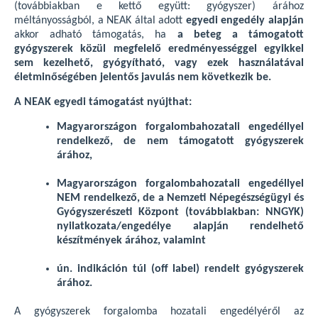
(továbbiakban e kettő együtt: gyógyszer) árához
méltányosságból, a NEAK által adott
egyedi engedély alapján
akkor adható támogatás, ha
a beteg a támogatott
gyógyszerek közül megfelelő eredményességgel egyikkel
sem kezelhető, gyógyítható, vagy ezek használatával
életminőségében jelentős javulás nem következik be.
A NEAK egyedi támogatást nyújthat:
Magyarországon forgalombahozatali engedéllyel
rendelkező, de nem támogatott gyógyszerek
árához,
Magyarországon forgalombahozatali engedéllyel
NEM rendelkező, de a Nemzeti Népegészségügyi és
Gyógyszerészeti Központ (továbbiakban: NNGYK)
nyilatkozata/engedélye alapján rendelhető
készítmények árához, valamint
ún. indikáción túl (off label) rendelt gyógyszerek
árához.
A gyógyszerek forgalomba hozatali engedélyéről az