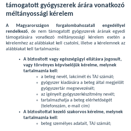
támogatott gyógyszerek árára vonatkozó
méltányossági kérelem
A Magyarországon forgalombahozatali engedéllyel
rendelkező
, de nem támogatott gyógyszerek árának egyedi
támogatására vonatkozó méltányossági kérelem esetén a
kérelemhez az alábbiakat kell csatolni, illetve a kérelemnek az
alábbiakat kell tartalmaznia:
A biztosított vagy egészségügyi ellátásra jogosult,
vagy törvényes képviselőjük kérelme, melynek
tartalmaznia kell:
a beteg nevét, lakcímét és TAJ számát;
gyógyszer kiadására a beteg által megjelölt
gyógyszertár megnevezését;
az igényelt gyógyszerkészítmény nevét;
tartalmazhatja a beteg elérhetőségét
(telefonszám, e-mail cím)
A biztosítottat kezelő szakorvos kérelme, melynek
tartalmaznia kell:
beteg személyes adatait, TAJ számát;