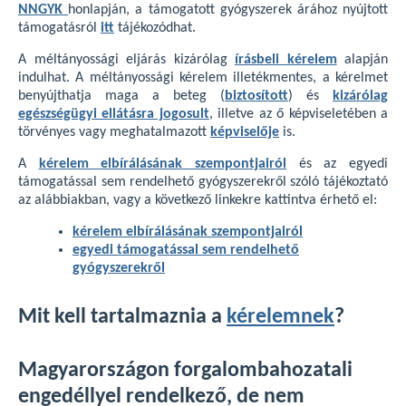
NNGYK
honlapján, a támogatott gyógyszerek árához nyújtott
támogatásról
itt
tájékozódhat.
A méltányossági eljárás kizárólag
írásbeli kérelem
alapján
indulhat. A méltányossági kérelem illetékmentes, a kérelmet
benyújthatja maga a beteg (
biztosított
) és
kizárólag
egészségügyi ellátásra jogosult
, illetve az ő képviseletében a
törvényes vagy meghatalmazott
képviselője
is.
A
kérelem elbírálásának szempontjairól
és az egyedi
támogatással sem rendelhető gyógyszerekről szóló tájékoztató
az alábbiakban, vagy a következő linkekre kattintva érhető el:
kérelem elbírálásának szempontjairól
egyedi támogatással sem rendelhető
gyógyszerekről
Mit kell tartalmaznia a
kérelemnek
?
Magyarországon forgalombahozatali
engedéllyel rendelkező, de nem