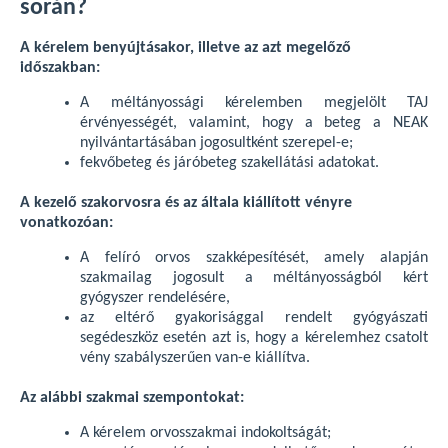
során?
A kérelem benyújtásakor, illetve az azt megelőző
időszakban:
A méltányossági kérelemben megjelölt TAJ
érvényességét, valamint, hogy a beteg a NEAK
nyilvántartásában jogosultként szerepel-e;
fekvőbeteg és járóbeteg szakellátási adatokat.
A kezelő szakorvosra és az általa kiállított vényre
vonatkozóan:
A felíró orvos szakképesítését, amely alapján
szakmailag jogosult a méltányosságból kért
gyógyszer rendelésére,
az eltérő gyakorisággal rendelt gyógyászati
segédeszköz esetén azt is, hogy a kérelemhez csatolt
vény szabályszerűen van-e kiállítva.
Az alábbi szakmai szempontokat:
A kérelem orvosszakmai indokoltságát;