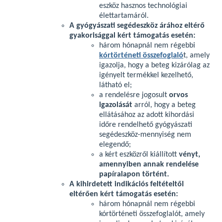
eszköz hasznos technológiai
élettartamáról.
A gyógyászati segédeszköz árához eltérő
gyakorisággal kért támogatás esetén:
három hónapnál nem régebbi
kórtörténeti összefoglaló
t, amely
igazolja, hogy a beteg kizárólag az
igényelt termékkel kezelhető,
látható el;
a rendelésre jogosult
orvos
igazolását
arról, hogy a beteg
ellátásához az adott kihordási
időre rendelhető gyógyászati
segédeszköz-mennyiség nem
elegendő;
a kért eszközről kiállított
vényt,
amennyiben annak rendelése
papíralapon történt.
A kihirdetett indikációs feltételtől
eltérően kért támogatás esetén:
három hónapnál nem régebbi
kórtörténeti összefoglalót, amely