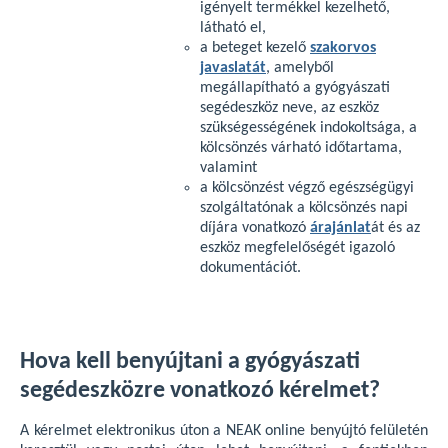
igényelt termékkel kezelhető,
látható el,
a beteget kezelő
szakorvos
javaslatát
, amelyből
megállapítható a gyógyászati
segédeszköz neve, az eszköz
szükségességének indokoltsága, a
kölcsönzés várható időtartama,
valamint
a kölcsönzést végző egészségügyi
szolgáltatónak a kölcsönzés napi
díjára vonatkozó
árajánlat
át és az
eszköz megfelelőségét igazoló
dokumentációt.
Hova kell benyújtani a gyógyászati
segédeszközre vonatkozó kérelmet?
A kérelmet elektronikus úton a NEAK online benyújtó felületén