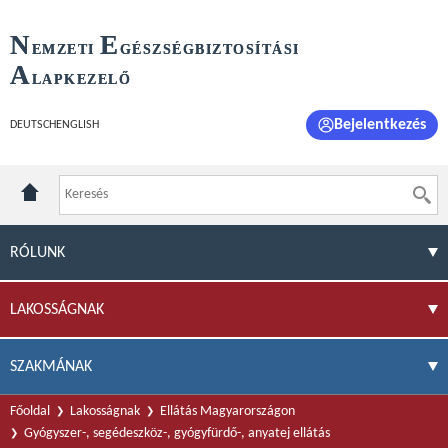
N
E
EMZETI
GÉSZSÉGBIZTOSÍTÁSI
A
LAPKEZELŐ
Bejelentkezés
DEUTSCH
ENGLISH
RÓLUNK
LAKOSSÁGNAK
SZAKMÁNAK
Főoldal
Lakosságnak
Ellátás Magyarországon
Gyógyszer-, segédeszköz-, gyógyfürdő-, anyatej ellátás