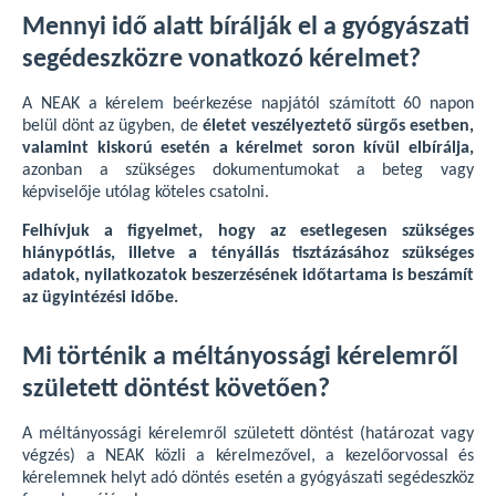
Mennyi idő alatt bírálják el a gyógyászati
segédeszközre vonatkozó kérelmet?
A NEAK a kérelem beérkezése napjától számított 60 napon
belül dönt az ügyben, de
életet veszélyeztető sürgős esetben,
valamint kiskorú esetén a kérelmet soron kívül elbírálja,
azonban a szükséges dokumentumokat a beteg vagy
képviselője utólag köteles csatolni.
Felhívjuk a figyelmet, hogy az esetlegesen szükséges
hiánypótlás, illetve a tényállás tisztázásához szükséges
adatok, nyilatkozatok beszerzésének időtartama is beszámít
az ügyintézési időbe.
Mi történik a méltányossági kérelemről
született döntést követően?
A méltányossági kérelemről született döntést (határozat vagy
végzés) a NEAK közli a kérelmezővel, a kezelőorvossal és
kérelemnek helyt adó döntés esetén a gyógyászati segédeszköz