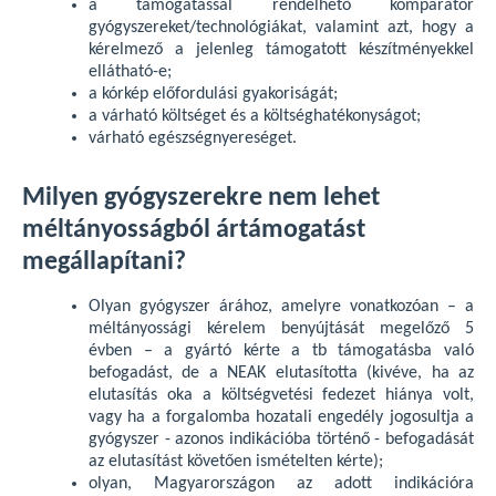
a támogatással rendelhető komparátor
gyógyszereket/technológiákat, valamint azt, hogy a
kérelmező a jelenleg támogatott készítményekkel
ellátható-e;
a kórkép előfordulási gyakoriságát;
a várható költséget és a költséghatékonyságot;
várható egészségnyereséget.
Milyen gyógyszerekre nem lehet
méltányosságból ártámogatást
megállapítani?
Olyan gyógyszer árához, amelyre vonatkozóan – a
méltányossági kérelem benyújtását megelőző 5
évben – a gyártó kérte a tb támogatásba való
befogadást, de a NEAK elutasította (kivéve, ha az
elutasítás oka a költségvetési fedezet hiánya volt,
vagy ha a forgalomba hozatali engedély jogosultja a
gyógyszer - azonos indikációba történő - befogadását
az elutasítást követően ismételten kérte);
olyan, Magyarországon az adott indikációra