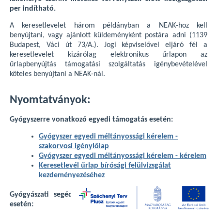
per indítható.
A keresetlevelet három példányban a NEAK-hoz kell
benyújtani, vagy ajánlott küldeményként postára adni (1139
Budapest, Váci út 73/A.). Jogi képviselővel eljáró fél a
keresetlevelet kizárólag elektronikus űrlapon az
űrlapbenyújtás támogatási szolgáltatás igénybevételével
köteles benyújtani a NEAK-nál.
Nyomtatványok:
Gyógyszerre vonatkozó egyedi támogatás esetén:
Gyógyszer egyedi méltányossági kérelem -
szakorvosi igénylőlap
Gyógyszer egyedi méltányossági kérelem - kérelem
Keresetlevél űrlap bírósági felülvizsgálat
kezdeményezéséhez
Gyógyászati segédeszközre vonatkozó egyedi támogatás
esetén: