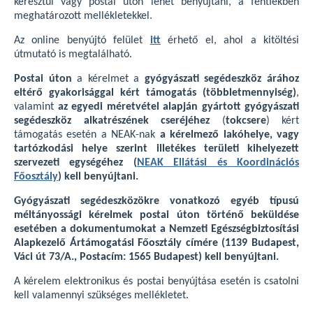
keresztül vagy postai úton lehet benyújtani, a fentiekben
meghatározott mellékletekkel.
Az online benyújtó felület
itt
érhető el, ahol a kitöltési
útmutató is megtalálható.
Postai úton
a kérelmet a
gyógyászati segédeszköz árához
eltérő gyakorisággal kért támogatás (többletmennyiség)
,
valamint
az egyedi méretvétel alapján gyártott gyógyászati
segédeszköz alkatrészének cseréjéhez
(
tokcsere
) kért
támogatás esetén a NEAK-nak
a kérelmező lakóhelye, vagy
tartózkodási helye szerint illetékes területi kihelyezett
szervezeti egységéhez (
NEAK Ellátási és Koordinációs
Főosztály
) kell benyújtani.
Gyógyászati segédeszközökre vonatkozó egyéb típusú
méltányossági kérelmek postai úton történő beküldése
esetében a dokumentumokat a Nemzeti Egészségbiztosítási
Alapkezelő Ártámogatási Főosztály címére (1139 Budapest,
Váci út 73/A., Postacím: 1565 Budapest) kell benyújtani.
A kérelem elektronikus és postai benyújtása esetén is csatolni
kell valamennyi szükséges mellékletet.