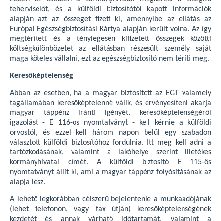
teherviselőt, és a külföldi biztosítótól kapott információk
alapján azt az összeget fizeti ki, amennyibe az ellátás az
Európai Egészségbiztosítási Kártya alapján került volna. Az így
megtérített és a ténylegesen kifizetett összegek közötti
költségkülönbözetet az ellátásban részesült személy saját
maga köteles vállalni, ezt az egészségbiztosító nem téríti meg.
Keresőképtelenség
Abban az esetben, ha a magyar biztosított az EGT valamely
tagállamában keresőképtelenné válik, és érvényesíteni akarja
magyar táppénz iránti igényét, keresőképtelenségéről
igazolást - E 116-os nyomtatványt - kell kérnie a külföldi
orvostól, és ezzel kell három napon belül egy szabadon
választott külföldi biztosítóhoz fordulnia. Itt meg kell adni a
tartózkodásának, valamint a lakóhelye szerint illetékes
kormányhivatal címét. A külföldi biztosító E 115-ös
nyomtatványt állít ki, ami a magyar táppénz folyósításának az
alapja lesz.
A lehető legkorábban célszerű bejelentenie a munkaadójának
(lehet telefonon, vagy fax útján) keresőképtelenségének
kezdetét és annak várható időtartamát, valamint a