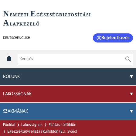
N
E
EMZETI
GÉSZSÉGBIZTOSÍTÁSI
A
LAPKEZELŐ
Bejelentkezés
DEUTSCH
ENGLISH
RÓLUNK
LAKOSSÁGNAK
SZAKMÁNAK
Főoldal
Lakosságnak
Ellátás külföldön
Egészségügyi ellátás külföldön (EU, Svájc)