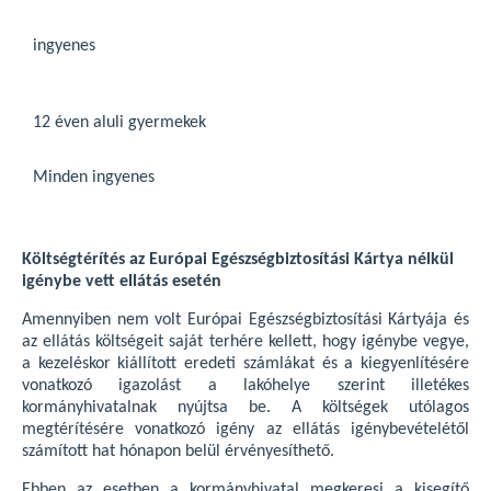
ingyenes
12 éven aluli gyermekek
Minden ingyenes
Költségtérítés az Európai Egészségbiztosítási Kártya nélkül
igénybe vett ellátás esetén
Amennyiben nem volt Európai Egészségbiztosítási Kártyája és
az ellátás költségeit saját terhére kellett, hogy igénybe vegye,
a kezeléskor kiállított eredeti számlákat és a kiegyenlítésére
vonatkozó igazolást a lakóhelye szerint illetékes
kormányhivatalnak nyújtsa be. A költségek utólagos
megtérítésére vonatkozó igény az ellátás igénybevételétől
számított hat hónapon belül érvényesíthető.
Ebben az esetben a kormányhivatal megkeresi a kisegítő