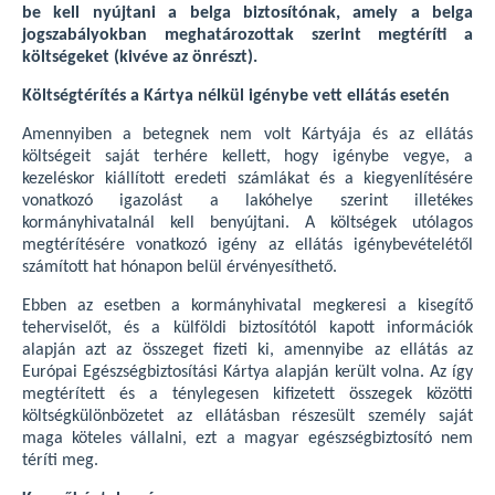
be kell nyújtani a belga biztosítónak, amely a belga
jogszabályokban meghatározottak szerint megtéríti a
költségeket (kivéve az önrészt).
Költségtérítés a Kártya nélkül igénybe vett ellátás esetén
Amennyiben a betegnek nem volt Kártyája és az ellátás
költségeit saját terhére kellett, hogy igénybe vegye, a
kezeléskor kiállított eredeti számlákat és a kiegyenlítésére
vonatkozó igazolást a lakóhelye szerint illetékes
kormányhivatalnál kell benyújtani. A költségek utólagos
megtérítésére vonatkozó igény az ellátás igénybevételétől
számított hat hónapon belül érvényesíthető.
Ebben az esetben a kormányhivatal megkeresi a kisegítő
teherviselőt, és a külföldi biztosítótól kapott információk
alapján azt az összeget fizeti ki, amennyibe az ellátás az
Európai Egészségbiztosítási Kártya alapján került volna. Az így
megtérített és a ténylegesen kifizetett összegek közötti
költségkülönbözetet az ellátásban részesült személy saját
maga köteles vállalni, ezt a magyar egészségbiztosító nem
téríti meg.