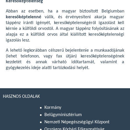
Keresőképtelenség
Abban az esetben, ha a magyar biztosított Belgiumban
keresőképtelenné
válik, és érvényesíteni akarja magyar
táppénz iránti igényét, keresőképtelenségéről igazolást kell
kérnie a külföldi orvostól. A magyar táppénz folyósításának az
alapja ez a külföldi orvos által kiállított keresőképtelenségi
igazolás lesz.
A lehető legkorábban célszerű bejelentenie a munkaadójának
(lehet telefonon, vagy fax útján) keresőképtelenségének
kezdetét és annak várható időtartamát, valamint a
gyógykezelés ideje alatti tartózkodási helyét.
HASZNOS OLDALAK
Kormány
Belügyminisztérium
Nemzeti Népegészségügyi Központ
Országos Kórházi Főigazgatóság