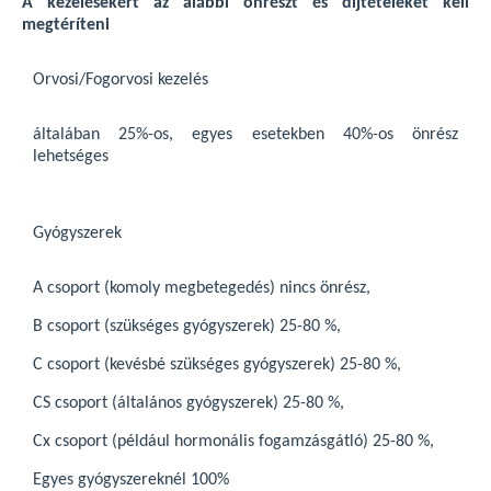
A kezelésekért az alábbi önrészt és díjtételeket kell
megtéríteni
Orvosi/Fogorvosi kezelés
általában 25%-os, egyes esetekben 40%-os önrész
lehetséges
Gyógyszerek
A csoport (komoly megbetegedés) nincs önrész,
B csoport (szükséges gyógyszerek) 25-80 %,
C csoport (kevésbé szükséges gyógyszerek) 25-80 %,
CS csoport (általános gyógyszerek) 25-80 %,
Cx csoport (például hormonális fogamzásgátló) 25-80 %,
Egyes gyógyszereknél 100%