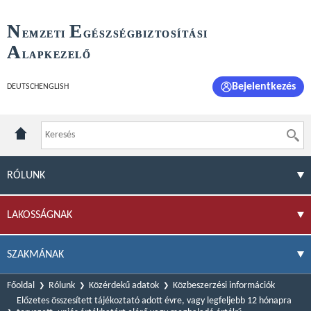
N
E
EMZETI
GÉSZSÉGBIZTOSÍTÁSI
A
LAPKEZELŐ
Bejelentkezés
DEUTSCH
ENGLISH
RÓLUNK
LAKOSSÁGNAK
SZAKMÁNAK
Főoldal
Rólunk
Közérdekű adatok
Közbeszerzési információk
Előzetes összesített tájékoztató adott évre, vagy legfeljebb 12 hónapra