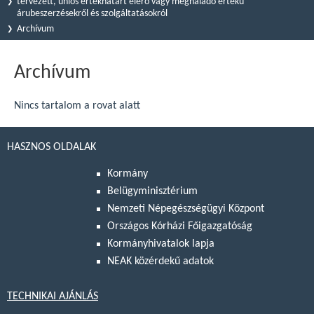
tervezett, uniós értékhatárt elérő vagy meghaladó értékű
árubeszerzésekről és szolgáltatásokról
Archívum
Archívum
Nincs tartalom a rovat alatt
HASZNOS OLDALAK
Kormány
Belügyminisztérium
Nemzeti Népegészségügyi Központ
Országos Kórházi Főigazgatóság
Kormányhivatalok lapja
NEAK közérdekű adatok
TECHNIKAI AJÁNLÁS