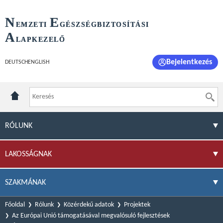
N
E
EMZETI
GÉSZSÉGBIZTOSÍTÁSI
A
LAPKEZELŐ
Bejelentkezés
DEUTSCH
ENGLISH
RÓLUNK
LAKOSSÁGNAK
SZAKMÁNAK
Főoldal
Rólunk
Közérdekű adatok
Projektek
Az Európai Unió támogatásával megvalósuló fejlesztések