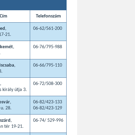
Cím
Telefonszám
ged
,
06-62/561-200
17-21.
skemét
,
06-76/795-988
.
éscsaba
,
06-66/795-110
3.
,
06-72/508-300
 király útja 3.
osvár
,
06-82/423-133
 u. 28.
06-82/423-129
szárd
,
06-74/ 529-996
án tér 19-21.