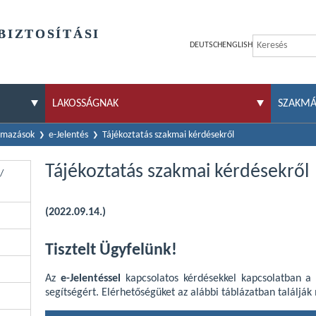
BIZTOSÍTÁSI
DEUTSCH
ENGLISH
LAKOSSÁGNAK
SZAKM
almazások
e-Jelentés
Tájékoztatás szakmai kérdésekről
Tájékoztatás szakmai kérdésekről
/
(2022.09.14.)
Tisztelt Ügyfelünk!
Az
e-Jelentéssel
kapcsolatos kérdésekkel kapcsolatban a
segítségért. Elérhetőségüket az alábbi táblázatban találják