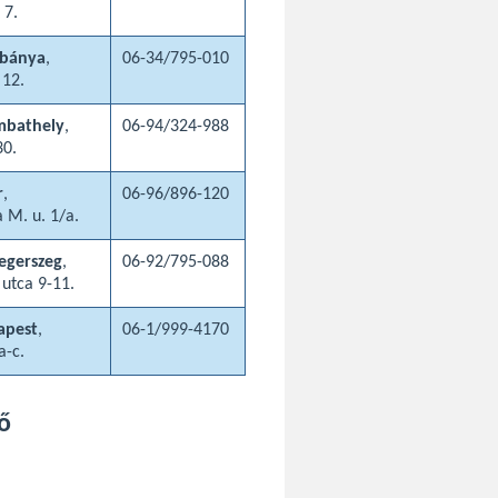
 7.
abánya
,
06-34/795-010
 12.
mbathely
,
06-94/324-988
30.
r
,
06-96/896-120
 M. u. 1/a.
egerszeg
,
06-92/795-088
 utca 9-11.
apest
,
06-1/999-4170
a-c.
ő