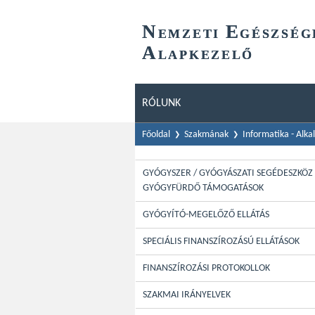
N
E
EMZETI
GÉSZSÉG
A
LAPKEZELŐ
RÓLUNK
Főoldal
Szakmának
Informatika - Alk
GYÓGYSZER / GYÓGYÁSZATI SEGÉDESZKÖZ 
GYÓGYFÜRDŐ TÁMOGATÁSOK
GYÓGYÍTÓ-MEGELŐZŐ ELLÁTÁS
SPECIÁLIS FINANSZÍROZÁSÚ ELLÁTÁSOK
FINANSZÍROZÁSI PROTOKOLLOK
SZAKMAI IRÁNYELVEK