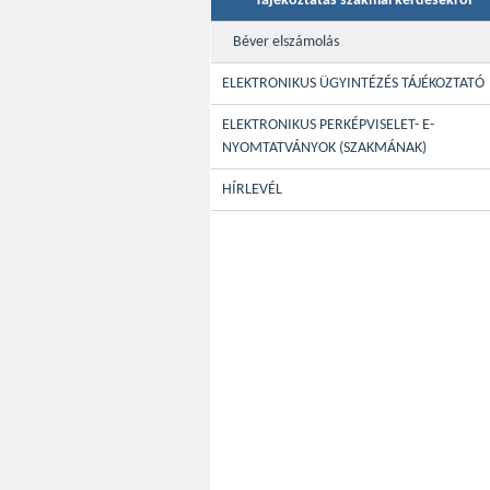
Tájékoztatás szakmai kérdésekről
Béver elszámolás
ELEKTRONIKUS ÜGYINTÉZÉS TÁJÉKOZTATÓ
ELEKTRONIKUS PERKÉPVISELET- E-
NYOMTATVÁNYOK (SZAKMÁNAK)
HÍRLEVÉL