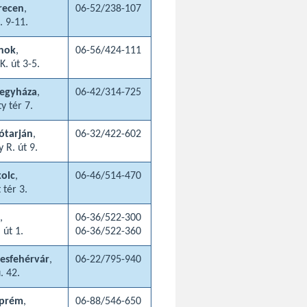
recen
,
06-52/238-107
. 9-11.
lnok
,
06-56/424-111
K. út 3-5.
regyháza
,
06-42/314-725
y tér 7.
ótarján
,
06-32/422-602
 R. út 9.
olc
,
06-46/514-470
 tér 3.
,
06-36/522-300
 út 1.
06-36/522-360
esfehérvár
,
06-22/795-940
. 42.
zprém
,
06-88/546-650