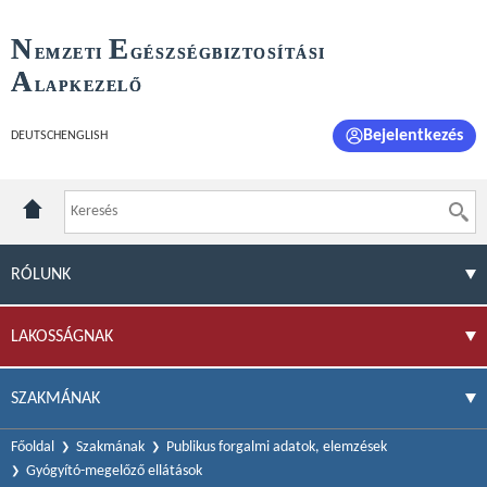
N
E
EMZETI
GÉSZSÉGBIZTOSÍTÁSI
A
LAPKEZELŐ
Bejelentkezés
DEUTSCH
ENGLISH
RÓLUNK
LAKOSSÁGNAK
SZAKMÁNAK
Főoldal
Szakmának
Publikus forgalmi adatok, elemzések
Gyógyító-megelőző ellátások