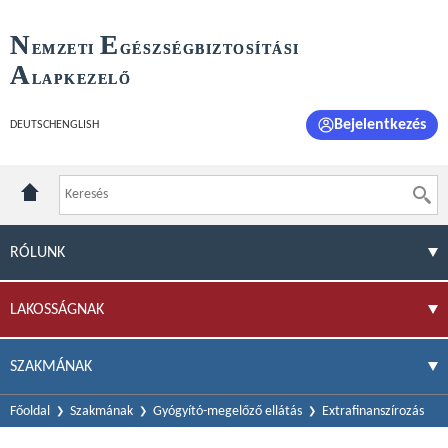
N
E
EMZETI
GÉSZSÉGBIZTOSÍTÁSI
A
LAPKEZELŐ
Bejelentkezés
DEUTSCH
ENGLISH
RÓLUNK
LAKOSSÁGNAK
SZAKMÁNAK
Főoldal
Szakmának
Gyógyító-megelőző ellátás
Extrafinanszírozás