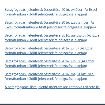
Betegfogadási jelentések összesítése 2016. október (Az Excel
formátumban küldött jelentések feldolgozása alapján)
Betegfogadási jelentések összesítése 2016. szeptember (Az
Excel formátumban küldött jelentések feldolgozása alapján)
Betegfogadási jelentések összesítése 2016. augusztus (Az Excel
formátumban küldött jelentések feldolgozása alapján)
Betegfogadási jelentések összesítése 2016. július (Az Excel
formátumban küldött jelentések feldolgozása alapján)
Betegfogadási jelentések összesítése 2016. június (Az Excel
formátumban küldött jelentések feldolgozása alapján)
Betegfogadási jelentések összesítése 2016. május (Az Excel
formátumban küldött jelentések feldolgozása alapján)
A betegfogadási lista jelentő program ide kattintva tölthető le.