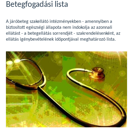
Betegfogadási lista
A járóbeteg szakellátó intézményekben - amennyiben a
biztosított egészségi állapota nem indokolja az azonnali
ellátást - a betegellátás sorrendjét - szakrendelésenként, az
ellátás igénybevételének időpontjával meghatározó lista.